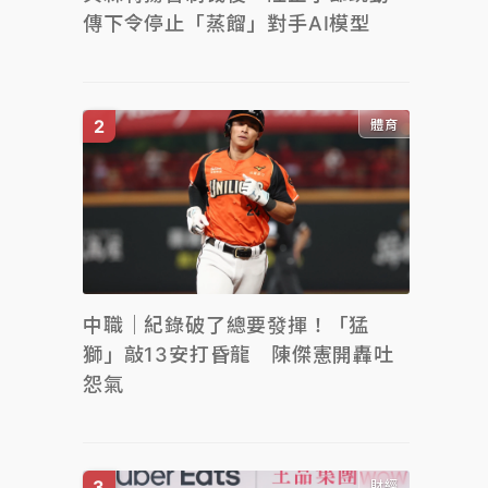
傳下令停止「蒸餾」對手AI模型
體育
中職｜紀錄破了總要發揮！「猛
獅」敲13安打昏龍 陳傑憲開轟吐
怨氣
財經