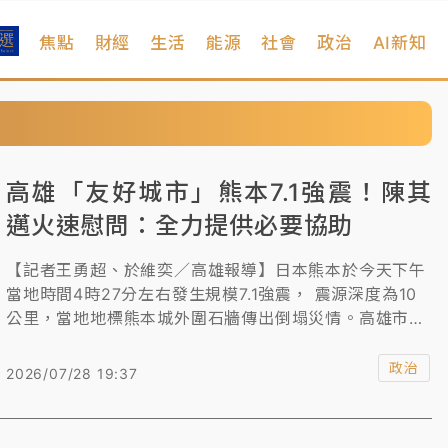
焦點
財經
生活
能源
社會
政治
AI新知
高雄「友好城市」熊本7.1強震！陳其
邁火速慰問：全力提供必要協助
【記者王勇超、於維奕／高雄報導】日本熊本於今天下午
當地時間4時27分左右發生規模7.1強震， 震源深度為10
公里，當地地標熊本城外圍石牆傳出倒塌災情。高雄市政
府與熊本市締結為友好城市今年將邁入第10年，高雄市長
陳其邁得知熊本強震後，也於第一時間表達慰問，強調全
政治
2026/07/28 19:37
力提供必要協助。