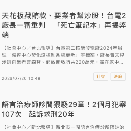
品安全衛生管理法》修法等議題交換意見，並將會中所形
成的具體建議提供中央參考。
天花板藏賄款、要業者幫炒股！台電2
廠長一審重判 「死亡筆記本」再揭弊
端
【社會中心／台北報導】台電第二核能發電廠2024年辦
理「減容中心焚化爐控制系統更新」等標案，廠長曾文煌
涉嫌向業者曹森智、郝致衡收賄共220萬元，藏在家中天
花板夾層，另外，林口火力發電廠廠長朱允中也涉嫌透過
標案，向郝男收賄80萬元，請郝男用這筆錢幫他炒股，曾
社會
法庭
2026/07/20 10:48
文煌等人被檢方依《貪污治罪條例》起訴，台北地院審理
後，今判曾文煌7年徒刑、褫奪公權4年，朱允中判9年、
褫奪公權4年；郝致衡判1年6月、褫奪公權2年、緩刑4
語言治療師診間猥褻29童！2個月犯案
年。至於業者曹森智因於檢方偵查期間認罪獲緩起訴。
107次 起訴求刑20年
【社會中心／新北報導】新北市一間語言治療診所陳姓治