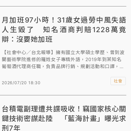
央卻不斷回覆「再研議」讓他不解問，「為什麼」？
月加班97小時！31歲女過勞中風失語
人生毀了 知名酒商判賠1228萬竟
辯：沒要她加班
【社會中心／台北報導】擁有國立大學碩士學歷、曾到波
蘭藝術學院進修的羅姓女子專精外語，2019年到某知名
葡萄酒代理商任職，負責品牌行銷、規劃活動和口譯，但
她因密集籌畫活動、研讀葡萄酒相關知識，還須在假日進
修公司指定的課程，導致長期超時工作，任職4個月就因
社會
2026/07/20 18:30
過勞暈倒送醫，診斷為急性腦中風，年僅31歲從此失語，
且認知受損、右側肢體無力，喪失工作能力、無法獨自生
活，因此向公司提告求償。法院根據羅女打卡紀錄發現她
台積電副理遭共諜吸收！竊國家核心關
長期加班，案發前一個月加班就高達97小時，認定公司對
於勞工健康保護有過失，判公司須賠醫療費、勞動力減
鍵技術密謀赴陸 「藍海計畫」曝光求
損、看護費、精神慰撫金1228萬元。
刑7年