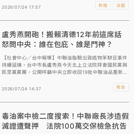
關被告住處，並約談7被告及相關證人到案，檢察官訊問
財經
法庭
2026/07/24 17:57
後，依違反《證交法》諭令吳姓董事3000萬元交保、羅
姓副總2000萬元交保，其餘5被告30萬元到100萬元不等
金額交保。
盧秀燕開砲！搬賴清德12年前這席話
怒問中央：誰在包庇、誰是門神？
【社會中心／台中報導】中聯油脂驗出致癌物苯駢芘事件
持續延燒，台中市長盧秀燕今天北上立法院拜會國民黨與
民眾黨黨團，公開呼籲中央立即收回19批中聯油品重新上
架的決定，盧秀燕強調，在污染原因、責任歸屬及完整流
向尚未釐清前，不應急著放行，她並指12年前屏東爆發地
政治
2026/07/24 14:37
溝油事件，時任台南市長賴清德曾喊話中央「不要把責任
甩給地方」，如今身為總統的賴清德，是否還記得當年主
張？盧秀燕並不滿，台中依照過往標準，查獲問題食品盡
毒油案中檢二度搜索！中聯廠長涉造假
速公布即刻下架，卻遭中央質疑為何這麼快公布，反問中
央：「誰在包庇？中央誰是門神？」
滅證遭聲押 法院100萬交保檢急抗告