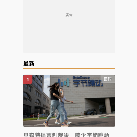
廣告
最新
國際
貝森特揚言制裁後 陸企字節跳動