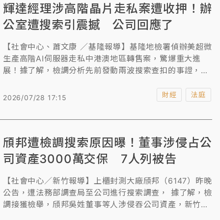
輝達經理涉高階晶片走私案遭收押！辦
公室遭搜索引震撼 公司回應了
【社會中心、蕭文康 ／基隆報導】基隆地檢署偵辦美超微
生產高階AI伺服器走私中港澳地區轉售案，驚爆重大進
展！據了解，檢調分析先前發動兩波搜索查扣的事證，發
現輝達張姓資深業務經理也涉案，7月24日搜索張男任職
的公司及住處，並以被告身分約談張男到案，檢察官複訊
財經
法庭
2026/07/28 17:15
後，認為張男涉犯偽造文書等罪嫌疑重大，且有逃亡、串
滅證之虞，當庭逮捕並向法院聲請羈押禁見獲准。目前全
案已有7人遭收押，檢調持續追查相關共犯。
頎邦遭檢調搜索原因曝！董事涉侵占公
司資產3000萬交保 7人列被告
【社會中心／新竹報導】上櫃封測大廠頎邦（6147）昨晚
公告，遭法務部調查局至公司進行搜索調查， 據了解，檢
調接獲檢舉，頎邦吳姓董事等人涉侵吞公司資產，新竹地
檢署昨指揮調查局新竹縣調站兵分5路搜索頎邦公司及相