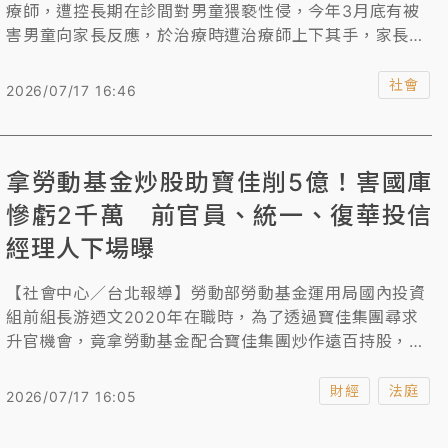
療師，遭控長期在診間對男童猥褻性侵，今年3月底有被
害男童向家長反應，於治療時遭治療師上下其手，家長調
閱監視器畫面驚知受害，怒帶小孩驗傷提告，事情曝光
後，有家長回想才驚覺，曾在診間外聽到孩子喊叫，沒想
社會
2026/07/17 16:46
到竟是遭性侵。新北地檢署偵辦後，搜索拘提陳男到案，
查出今年2月到3月間，陳男在診間對29名孩童猥褻107
次，今依強制猥褻罪起訴，求處20年以上有期徒刑。
拿勞動基金炒股助寶佳削5億！害國庫
慘虧2千萬 前官員、統一、復華投信
經理人下場曝
【社會中心／台北報導】勞動部勞動基金運用局國內投資
組前組長游迺文2020年在職時，為了透過寶佳集團尋求
升官機會，竟拿勞動基金配合寶佳集團炒作遠百持股，並
指示代操勞動基金的復華、統一證券投信基金經理人及研
究員配合製作不實的投資評估報告，大量買入遠百股票，
財經
法庭
2026/07/17 16:05
造成勞金局近2000萬元虧損，寶佳執行長唐楚烈和投資
主管邱裕元則藉炒作遠百股票讓集團獲利5億餘元。高等