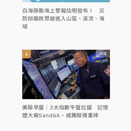
白海豚颱海上警報估明發布！ 災
防辦籲民眾避進入山區、溪流、海
域
財經
美股早盤｜3大指數平盤拉鋸 記憶
體大廠Sandisk、威騰股價重摔