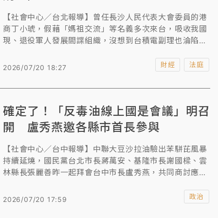
【社會中心／台北報導】曾任長沙人民代表大會委員的港
商丁小琥，假藉「媽祖交流」等名義多次來台，吸收我國
現、退役軍人發展間諜組織，沒想到台積電副理也淪陷，
不僅和丁小琥共謀到中國大陸設立半導體材料分析公司回
台挖角半導體人才，陳男還非法重製台積電21項國家核心
財經
法庭
2026/07/20 18:27
關鍵技術和一般營業秘密，企圖帶到大陸使用，所幸台積
電公司察覺緊急取回。高檢署今依違反《國安法》、《營
業秘密法》 將目前在押的陳男起訴，求刑7年。至於丁男
確定了！「反毒油線上國是會議」明召
已死亡，依法不起訴。
開 盧秀燕邀各縣市首長參與
【社會中心／台中報導】中聯大豆沙拉油驗出苯駢芘風暴
持續延燒，國民黨台北市長蔣萬安、基隆市長謝國樑、雲
林縣長張麗善昨一起拜會台中市長盧秀燕，共同商討應對
方針，盧秀燕並透露將召開反毒油線上國是會議。據悉，
「反毒油線上國是會議」將於明天(21日)召開，盧秀燕並
政治
2026/07/20 17:59
邀請各縣市政府商討食安因應對策，就跨縣市聯防、《食