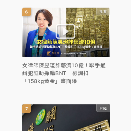
社會
女律師陳昱瑄詐慈濟10億！聯手通
緝犯誆助採購BNT 檢調扣
「158kg黃金」畫面曝
財經