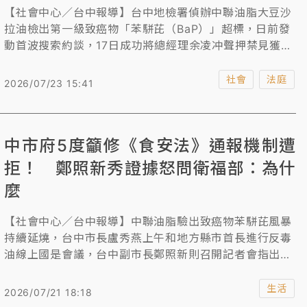
【社會中心／台中報導】台中地檢署偵辦中聯油脂大豆沙
拉油檢出第一級致癌物「苯駢芘（BaP）」超標，日前發
動首波搜索約談，17日成功將總經理余凌冲聲押禁見獲准
後，為進一步釐清中聯公司於發現原料、製程及產品異常
後之處置情形及相關人員責任，昨再發動第二波搜索約
社會
法庭
2026/07/23 15:41
談，並約談先前以100萬元交保的中聯廠長陳明榮，以及
精油課襄理江一隆、品研課副課長陳建龍3被告，並讓3人
和9名品管、製程人員對質，檢察官複訊後認定陳明榮有
中市府5度籲修《食安法》通報機制遭
串滅證、偽造證據之虞，向法院聲押禁見，江一隆100萬
交保、陳建龍加保100萬元。不過台中地院開庭後，裁定
拒！ 鄭照新秀證據怒問衛福部：為什
陳明榮加保100萬元，並限制出境、出海及住居，檢方已
麼
當庭提起抗告。
【社會中心／台中報導】中聯油脂驗出致癌物苯駢芘風暴
持續延燒，台中市長盧秀燕上午和地方縣市首長進行反毒
油線上國是會議，台中副市長鄭照新則召開記者會指出，
台中市府早於2024年發生蘇丹紅食安事件時，就發電子
公文，5度建議中央針對業者自主送驗的機制，若發現超
生活
2026/07/21 18:18
標，應由第三方檢驗機構直接通報中央與地方政府，但中