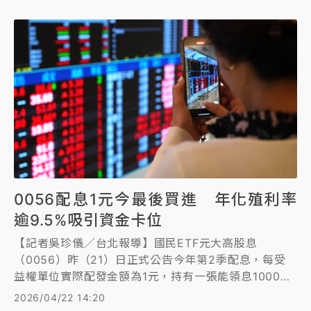
0056配息1元今最後買進 年化殖利率
逾9.5%吸引資金卡位
【記者吳珍儀／台北報導】國民ETF元大高股息
（0056）昨（21）日正式公告今年第2季配息，每受
益權單位實際配發金額為1元，持有一張能領息1000
元，將在明（23）日除息，今（22）日是最後買進
2026/04/22 14:20
日，預計在5月14日發放股息。0056目前最新淨值