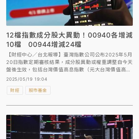
12檔指數成分股大異動！00940各增減
10檔 00944增減24檔
【財經中心／台北報導】臺灣指數公司公布2025年5月
20日指數定期審核結果，成分股異動或權重調整自今天
盤後生效，包括台灣價值高息指數（元大台灣價值高息
ETF，00940）及台灣晶圓製造指數（發行商品兆豐台
2025/05/19 19:04
灣晶圓製造ETF，00913）等12檔指數。
財經
股市基金