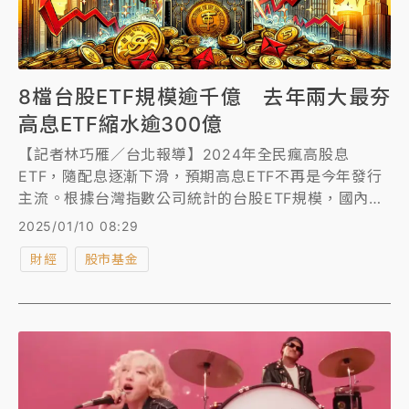
8檔台股ETF規模逾千億 去年兩大最夯
高息ETF縮水逾300億
【記者林巧雁／台北報導】2024年全民瘋高股息
ETF，隨配息逐漸下滑，預期高息ETF不再是今年發行
主流。根據台灣指數公司統計的台股ETF規模，國內已
有共8檔ETF超過千億。去年新成立最熱門的兩檔高息
2025/01/10 08:29
ETF00939規模縮水超過百億掉到十大榜外、00940
財經
股市基金
更是萎縮逾200億。