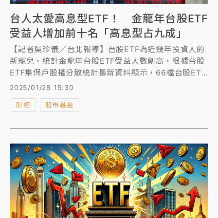
台人太愛高息型ETF！ 金龍年台股ETF
受益人增加前十名「高息型占九成」
【記者吳珍儀／台北報導】台股ETF為近幾年投資人的
新寵兒，統計金龍年台股ETF受益人數創高，根據台股
ETF集保戶股權分散統計最新資料顯示，66檔台股ETF
受益人在金龍年增加了390萬1563人，總人數來到
2025/01/28 15:30
1031萬623人，進一步觀察金龍年增加前十大台股ETF
財經
股市基金
受益人數中，00940為新成立的ETF到年底人數為
82.6萬人，若以淨增加人數來看，00919群益台灣精選
高息ETF增加54.5萬人最具人氣，整體來看，前十名中
有9檔是台股高息ETF。