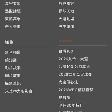
寰宇要聞
籃球風雲
熱搜話題
野球天地
東協萬象
大運動場
奇人妙事
巴黎奧運
知影
台灣100
影音頻道
2026九合一大選
鴿知窩
台灣100 公益專區
影片故事
2026世界盃足球賽
圖片故事
大廚傳心法
攝影筆記
2026WBC精彩直擊
米其林大廚影音
良醫說
健保30年特刊