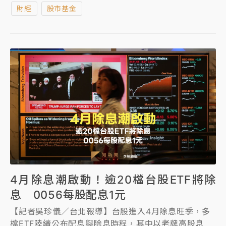
財經
股市基金
41.97元，計算後年化配息率超過9.5%。
4月除息潮啟動！逾20檔台股ETF將除
息 0056每股配息1元
【記者吳珍儀／台北報導】台股進入4月除息旺季，多
檔ETF陸續公布配息與除息時程，其中以老牌高股息