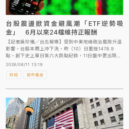
台股震盪掀資金避風潮「ETF逆勢吸
金」 6月以來24檔維持正報酬
【記者吳珍儀／台北報導】受到中東地緣政治風險升溫
影響，台股本周上沖下洗，昨（10）日重挫1478.9
點，創下史上單日第六大跌點紀錄，11日盤中更出現高
低震盪逾千點走勢，市場氣氛明顯轉趨保守。6月以來
2026/06/11 13:19
全球金融市場波動加劇，台股上演「大怒神」行情，大
財經
股市基金
盤累計跌幅達3.37%，不過部分台股ETF仍展現抗震能
力。