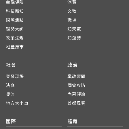
金融保險
消費
科技新知
文教
國際焦點
職場
趨勢大師
知天氣
政策法規
知運勢
地產房市
社會
政治
突發現場
黨政要聞
法庭
國會攻防
暖流
內幕評論
地方大小事
首都風雲
國際
體育