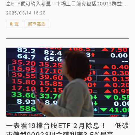
息ETF便可納入考量。市場上目前有包括00919群益台
灣精選高息、0056元大高股息、00713元大台灣高息
2025/03/14 16:26
低波、00878國泰永續高股息、00929復華台灣科技
財經
股市基金
優息、00940元大台灣價值高息共6檔千億規模以上的
台股高息ETF，觀察其配息情況，從近一次年化配息率
來看，00919預估年化配息率12.11%最高，其次
0056、00713也都有10%以上的好表現。
一表看19檔台股ETF 2月除息！ 低碳
市值型00923現金殖利率3.5%最高