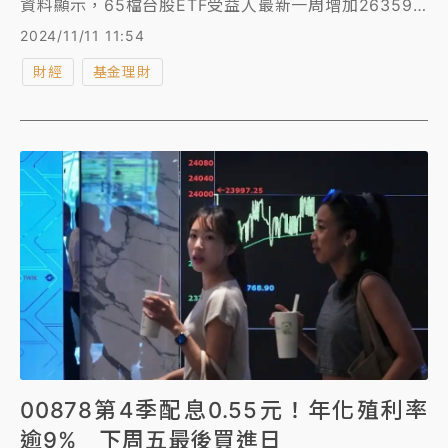
資料顯示，65檔台股ETF受益人最新一周增加26359
人，總人數突破千萬來到10019802人，其中包括
2024/11/11 11:54
00878國泰永續高股息、0056元大高股息、00919群
財經
基金理財
益台灣精選高息ETF三檔的人數都超過百萬；進一步觀
察今年來台股ETF人數增加394.9萬人，單檔來看，新
成立的00940元大台灣價值高息人數88.6萬最多，若
以淨增加人數來看則是00919群益台灣精選高息ETF增
加58.5萬人最具人氣。整體來看，今年來受益人增加超
過10萬人的有11檔，其中有10檔是高息型ETF，顯示出
投資人熱愛台股高息型ETF。
00878第4季配息0.55元！年化殖利率
逾9% 下周五最後買進日