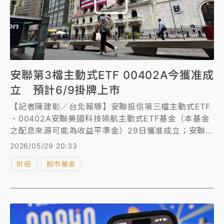
安聯第3檔主動式ETF 00402A今獲准成
立 預計6/9掛牌上市
【記者陳建彰／台北報導】安聯投信第三檔主動式ETF
、00402A安聯美國科技領航主動式ETF基金（本基金
之配息來源可能為收益平準金）29日獲准成立；安聯
00402A聚焦美國科技成長紅利，預計6月9日掛牌上
2026/05/29 20:33
市。
財經
股市基金