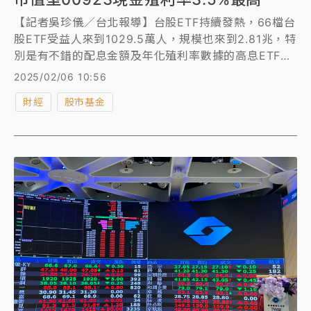
【記者吳珍儀／台北報導】台股ETF持續發熱，66檔台
股ETF受益人來到1029.5萬人，規模也來到2.81兆，特
別是有不錯的配息金額及年化殖利率數據的高息ETF更
是受投資人青睞。統計2月份即將除息的共有19檔台股
2025/02/06 10:56
ETF，以現金股利殖利率表現來看，以00923群益台
財經
股市基金
ESG低碳50單次現金配息殖利率預估近3.53%最高。