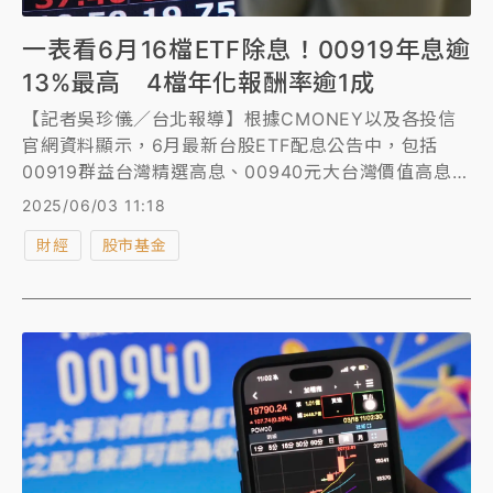
一表看6月16檔ETF除息！00919年息逾
13%最高 4檔年化報酬率逾1成
【記者吳珍儀／台北報導】根據CMONEY以及各投信
官網資料顯示，6月最新台股ETF配息公告中，包括
00919群益台灣精選高息、00940元大台灣價值高息、
00915凱基優選高股息30、00939統一台灣高息動
2025/06/03 11:18
能、00946群益科技高息成長、00929復華台灣科技
財經
股市基金
優息等共16檔公告配息，除息日在6月3至20日，以6
月2日收盤價計算，有4檔預估年化配息率逾10%；其中
00919群益台灣精選高息ETF以13.16%年化配息率最
高，也是唯一一檔配息維持新高的台股高息ETF，
00919除息日為6月17日，參與除息最後買進日為6月
16日，配息發放日為7月11日。