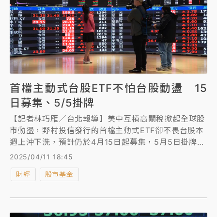
首檔主動式台股ETF不怕台股動盪 15
日募集、5/5掛牌
【記者林巧雁／台北報導】美中互槓高關稅掀起全球股
市動盪，野村投信發行的首檔主動式ETF卻不畏台股本
週上沖下洗，預計仍於4月15日起募集，5月5日掛牌上
市，發行價每股10元，採季配息。
2025/04/11 18:45
財經
股市基金