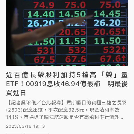
近百億長榮股利加持5檔高「榮」量
ETF！00919息收46.94億最補 明最後
買進日
【記者吳珍儀／台北報導】眾所矚目的貨櫃三雄之長榮
(2603)配息出爐，本次配息32.5元，現金殖利率為
14.1%。市場除了關注航運股是否有高殖利率行情外，
對於台股ETF千萬受益人來說，更是關心其將帶來的股
2025/03/16 19:13
利進帳。