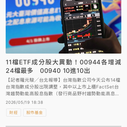
11檔ETF成分股大異動！00944各增減
24檔最多 00940 10進10出
【記者羅元駿╱台北報導】台灣指數公司今天公布14檔
台灣指數成分股出現調整，其中以上市上櫃FactSet台
灣趨勢動能高股息指數（發行商品野村趨勢動能高息
ETF，00944）成分股24進、24出變動最大，預計今
2026/05/19 18:38
天盤後、明天盤前即生效。
財經
股市基金