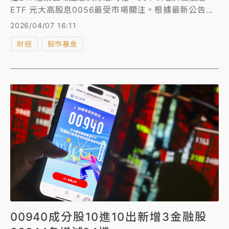
ETF 元大高股息0056最受市場關注。根據最新公告，
0056本季預計每股配息1元，除息日落在4月23日，股
2026/04/07 16:11
息預計5月中旬發放，若以近期價格估算，年化殖利率
財經
股市基金
維持接近一成水準，目前受益人數已突破154萬人。
00940成分股10進10出新增3金融股