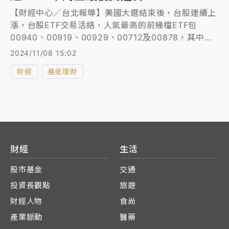
【財經中心／台北報導】美國大選結束後，台股連續上
漲，台股ETF交易活絡，人氣最高的前幾檔ETF包
00940、00919、00929、00712及00878，其中
00878近1周規模增加133億元，堪稱ETF人氣王，最新
2024/11/08 15:02
規模高達3473.79億元，市場專家認為，應是第4季配
財經
基金理財
息0.55元，年化配息率超過9%，獲得存股族青睞。
財經
生活
股市基金
交通
投資長觀點
旅遊
財經人物
食尚
產業脈動
醫藥