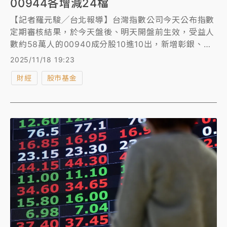
00944各增減24檔
【記者羅元駿╱台北報導】台灣指數公司今天公布指數
定期審核結果，於今天盤後、明天開盤前生效，受益人
數約58萬人的00940成分股10進10出，新增彰銀、元
大金與永豐金3檔金融股。
2025/11/18 19:23
財經
股市基金