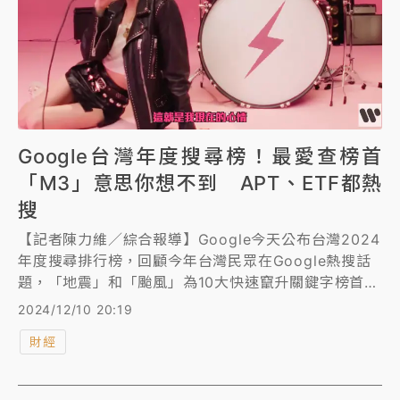
Google台灣年度搜尋榜！最愛查榜首
「M3」意思你想不到 APT、ETF都熱
搜
【記者陳力維／綜合報導】Google今天公布台灣2024
年度搜尋排行榜，回顧今年台灣民眾在Google熱搜話
題，「地震」和「颱風」為10大快速竄升關鍵字榜首和
第2名；民眾看到不懂字詞上網搜尋答案，年度「意
2024/12/10 20:19
思」關鍵字榜首為「M3」，用來確認對方是否理解自
財經
己的意思。