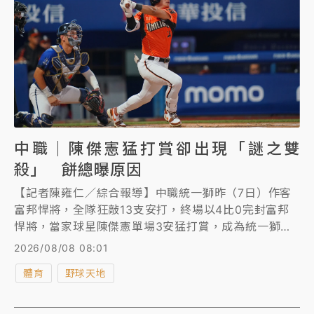
中職｜陳傑憲猛打賞卻出現「謎之雙
殺」 餅總曝原因
【記者陳雍仁／綜合報導】中職統一獅昨（7日）作客
富邦悍將，全隊狂敲13支安打，終場以4比0完封富邦
悍將，當家球星陳傑憲單場3安猛打賞，成為統一獅奪
勝大功臣，美中不足的是他在比賽中發生一次「謎之雙
2026/08/08 08:01
殺」，賽後「餅總」林岳平透露原因。
體育
野球天地