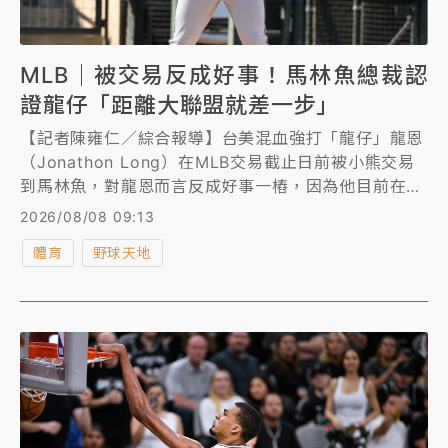
MLB｜被交易反成好事！馬林魚總裁認
證龍仔「距離大聯盟就差一步」
【記者陳雍仁／綜合報導】台美混血強打「龍仔」龍恩
（Jonathon Long）在MLB交易截止日前被小熊交易
到馬林魚，對龍恩而言反成好事一樁，因為他目前在
3A的火熱手感，很有機會在馬林魚獲得升上大聯盟的
2026/08/08 09:13
機會，馬林魚總裁認證龍恩距離大聯盟「僅差一步」！
體育
野球天地