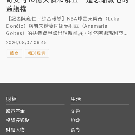
監護權
【記者陳雍仁／綜合報導】NBA球星東契奇（Luka
Dončić）與前未婚妻阿娜瑪利亞（Anamaria
Goltes）的扶養費爭議出現新進展，雖然阿娜瑪利亞先
前宣稱希望以友好方式解決問題，但美媒《TMZ》爆料
2026/08/07 09:45
指出，她已在斯洛維尼亞提出新訴訟，要求高達5000
體育
籃球風雲
萬美元（約台幣16億元）的和解金。
財經
生活
股市基金
交通
投資長觀點
旅遊
財經人物
食尚