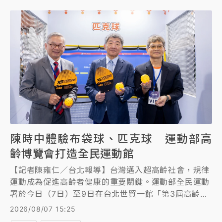
陳時中體驗布袋球、匹克球 運動部高
齡博覽會打造全民運動館
【記者陳雍仁／台北報導】台灣邁入超高齡社會，規律
運動成為促進高齡者健康的重要關鍵。運動部全民運動
署於今日（7日）至9日在台北世貿一館「第3屆高齡健
康產業博覽會」打造全民運動主題館，行政院政務委員
2026/08/07 15:25
陳時中、吳誠文和大會總召集人沈榮津偕同運動部全民