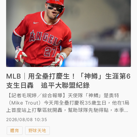
MLB｜用全壘打慶生！「神鱒」生涯第6
支生日轟 追平大聯盟紀錄
【記者毛琬婷／綜合報導】天使隊「神鱒」楚奧特
（Mike Trout）今天用全壘打慶祝35歲生日，他在1局
上首度站上打擊區就開轟，幫助球隊先馳得點，本季第
19轟也是他生涯第6支「生日轟」，追平大聯盟紀錄，
2026/08/08 10:35
助隊以4比3擊敗馬林魚隊。
體育
野球天地