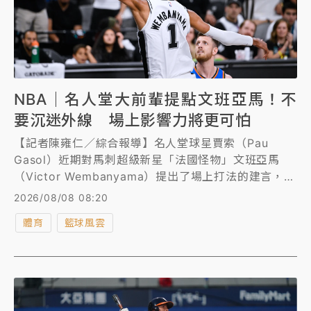
NBA｜名人堂大前輩提點文班亞馬！不
要沉迷外線 場上影響力將更可怕
【記者陳雍仁／綜合報導】名人堂球星賈索（Pau
Gasol）近期對馬刺超級新星「法國怪物」文班亞馬
（Victor Wembanyama）提出了場上打法的建言，賈
索直言，若文班亞馬能不要沉迷外線，將進攻重心放在
2026/08/08 08:20
禁區，將可大大增加在場上的影響力。
體育
籃球風雲