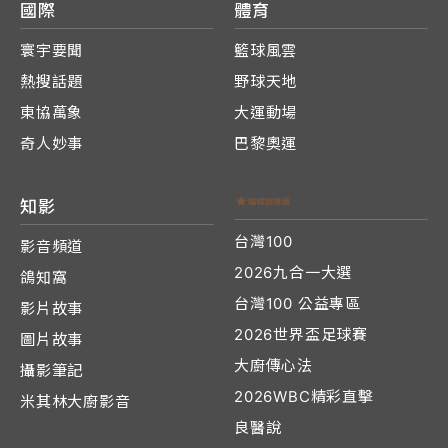
國際
體育
寰宇要聞
籃球風雲
熱搜話題
野球天地
東協萬象
大運動場
奇人妙事
巴黎奧運
知影
台灣100
影音頻道
2026九合一大選
鴿知窩
台灣100 公益專區
影片故事
2026世界盃足球賽
圖片故事
大廚傳心法
攝影筆記
2026WBC精彩直擊
米其林大廚影音
良醫說