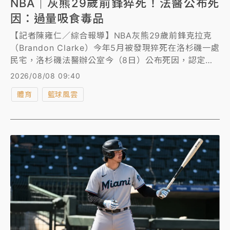
NBA｜灰熊29歲前鋒猝死！法醫公布死
因：過量吸食毒品
【記者陳雍仁／綜合報導】NBA灰熊29歲前鋒克拉克
（Brandon Clarke）今年5月被發現猝死在洛杉磯一處
民宅，洛杉磯法醫辦公室今（8日）公布死因，認定為
意外吸食海洛因與古柯鹼過量。
2026/08/08 09:40
體育
籃球風雲