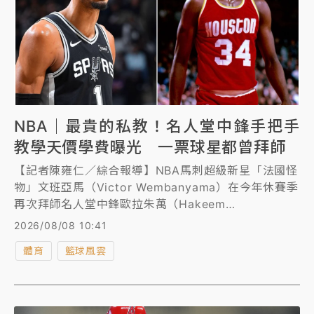
NBA｜最貴的私教！名人堂中鋒手把手
教學天價學費曝光 一票球星都曾拜師
【記者陳雍仁／綜合報導】NBA馬刺超級新星「法國怪
物」文班亞馬（Victor Wembanyama）在今年休賽季
再次拜師名人堂中鋒歐拉朱萬（Hakeem
Olajuwon），精進自己的禁區進攻技能包，展現進步
2026/08/08 10:41
野心。根據美媒報導，歐拉朱萬一對一專屬特訓價碼高
體育
籃球風雲
達每周10萬美元（約台幣323萬元），堪稱是NBA最昂
貴的私教之一。