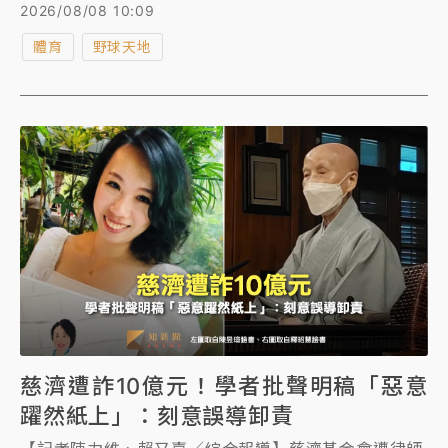
在近日受訪時談到自己的未來動向，透露不排除重返老
2026/08/08 10:09
虎。
體育
野球天地
慈濟遭詐10億元！學者批聲明稿「惡意
躍然紙上」：刻意誤導卸責