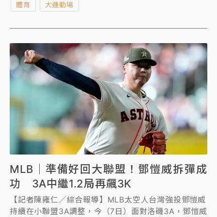
體育
大運動場
運動署長房瑞文參觀運動部主題館，還下場體驗新興運
動布袋球及匹克球，一起響應「好肌力 超齡活」的主
題。
MLB｜準備好回大聯盟！鄧愷威拆彈成
功 3A中繼1.2局再飆3K
【記者陳雍仁／綜合報導】MLB太空人台灣強投鄧愷威
持續在小聯盟3A調整，今（7日）面對洛磯3A，鄧愷威