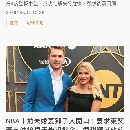
第4度登板中繼，成功化解失分危機，雖然後續因觸身
球和挨1支長打，丟掉1分，但1.2局的投球飆出3次三
2026/08/07 10:38
振，表現依舊精彩。
體育
野球天地
NBA｜前未婚妻獅子大開口！要求東契
奇支付16億天價和解金 還想縮減他的