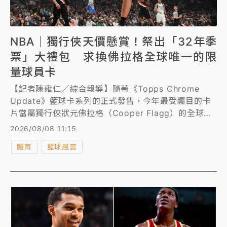
NBA｜獨行俠天價懸賞！祭出「32年季
票」大禮包 求換佛拉格全球唯一的限
量球員卡
【記者陳雍仁／綜合報導】隨著《Topps Chrome
Update》籃球卡系列的正式發售，今年最受矚目的卡
片當屬獨行俠狀元佛拉格（Cooper Flagg）的全球限
量一張的「新人首秀球衣標誌卡（Rookie Debut
2026/08/08 11:15
Patch）」，目前已引爆球卡收藏界的瘋狂爭奪戰，
體育
籃球風雲
《運動畫刊》報導，獨行俠也推出天價大禮包進行懸
賞，加入爭奪行列。