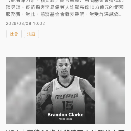
【記者陳力維、賴又嘉／綜合報導】慈濟基金會遭律師
陳昱瑄、疫苗掮客李易儒等人詐騙高達10.6億元的鉅額
服務費，對此，慈濟基金會發表聲明，對受詐深感痛心
遺憾，強調採購費用均依公開市場基準且經會計師認
2026/08/08 10:02
證，並表示將全力依法追討善款。然而，學者沈榮欽對
社會
法庭
此聲明提出嚴厲質疑，痛批慈濟聲明「惡意躍然紙
上」，指其內容不清不楚、刻意誤導公眾，企圖為自身
「未主動申告」與「財報核銷不清」卸責，甚至搬出律
師威嚇輿論，令該案爭議再度升溫。