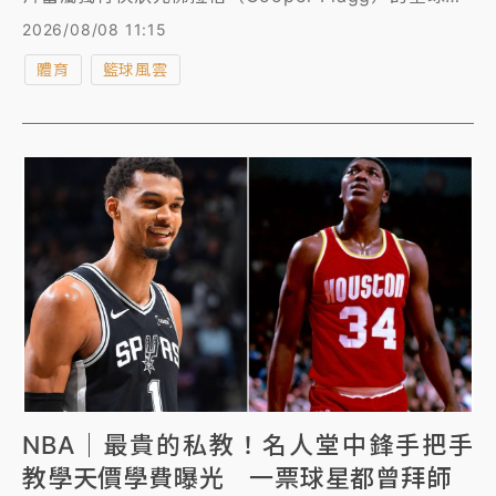
量一張的「新人首秀球衣標誌卡（Rookie Debut
2026/08/08 11:15
Patch）」，目前已引爆球卡收藏界的瘋狂爭奪戰，
體育
籃球風雲
《運動畫刊》報導，獨行俠也推出天價大禮包進行懸
賞，加入爭奪行列。
NBA｜最貴的私教！名人堂中鋒手把手
教學天價學費曝光 一票球星都曾拜師