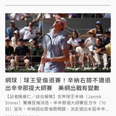
網球｜球王受傷退賽！辛納右膝不適退
出辛辛那提大師賽 美網出戰有變數
【記者陳雍仁／綜合報導】世界球王辛納（Jannik
Sinner）驚傳受傷消息，辛辛那提大師賽官方今（10
日）宣布，辛納因右膝傷勢問題，決定退出本屆辛辛那
提大師賽，由於距離大滿貫美國公開賽不到3周時間，