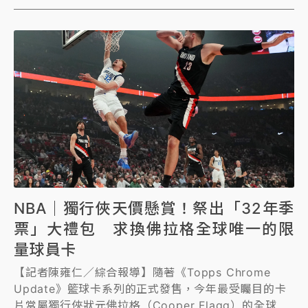
NBA｜獨行俠天價懸賞！祭出「32年季
票」大禮包 求換佛拉格全球唯一的限
量球員卡
【記者陳雍仁／綜合報導】隨著《Topps Chrome
Update》籃球卡系列的正式發售，今年最受矚目的卡
片當屬獨行俠狀元佛拉格（Cooper Flagg）的全球限