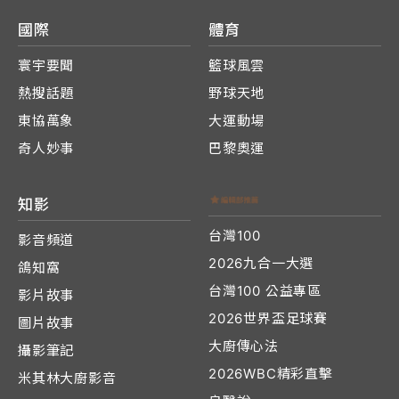
國際
體育
寰宇要聞
籃球風雲
熱搜話題
野球天地
東協萬象
大運動場
奇人妙事
巴黎奧運
知影
台灣100
影音頻道
2026九合一大選
鴿知窩
台灣100 公益專區
影片故事
2026世界盃足球賽
圖片故事
大廚傳心法
攝影筆記
2026WBC精彩直擊
米其林大廚影音