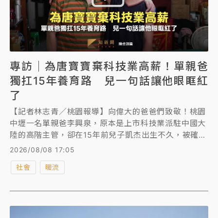
專訪｜為唐寶寶棄科技業高薪！單親爸
獨扛15年養育路 兒一句話讓他眼眶紅
了
【記者林志青／桃園報導】向偉大的爸爸們致敬！桃園
中壢一名單親爸李興泉，原本是上市科技業派駐中國大
陸的高階主管，卻在15年前兒子凱杰出生不久，被確診
罹患唐氏症，李興泉的人生一夕變調。他為了兒子放棄
2026/08/08 17:05
高薪，帶著兒子回台，獨自扛起扶養與漫長的早療之路
社會
暖流
陪伴至今。目前已經15歲的凱杰，不只會打籃球、自己
外出買便當、幫忙打掃家裡，看到爸爸感冒，還會貼心
地詢問「身體有好一點嗎」？李興泉陪著兒子一路進步
成長，聽到兒子一句「知道爸爸照顧我很辛苦，遇到什
麼困難都可以克服的」，忍不住眼眶泛淚，父子之情盡