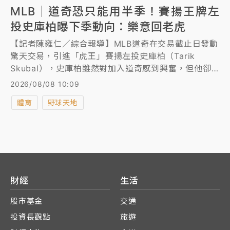
MLB｜道奇恐只能用半季！賽揚王牌左
投史庫柏曝下季動向：樂意回老虎
【記者陳雍仁／綜合報導】MLB道奇在交易截止日發動
驚天交易，引進「虎王」賽揚左投史庫柏（Tarik
Skubal），史庫柏雖然對加入道奇感到興奮，但他卻
在近日受訪時談到自己的未來動向，透露不排除重返老
2026/08/08 10:09
虎。
體育
野球天地
財經
生活
股市基金
交通
投資長觀點
旅遊