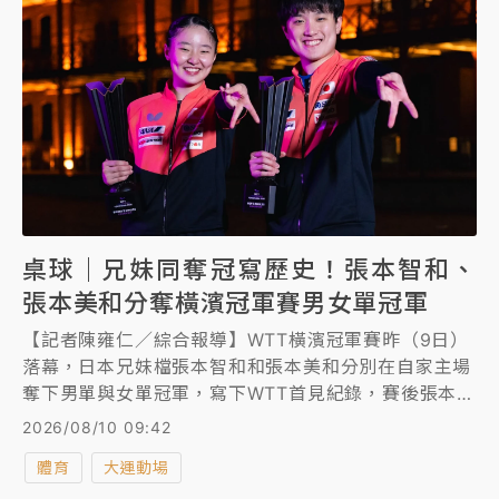
桌球｜兄妹同奪冠寫歷史！張本智和、
張本美和分奪橫濱冠軍賽男女單冠軍
【記者陳雍仁／綜合報導】WTT橫濱冠軍賽昨（9日）
落幕，日本兄妹檔張本智和和張本美和分別在自家主場
奪下男單與女單冠軍，寫下WTT首見紀錄，賽後張本智
和感謝現場球迷支持，並感性表示要把冠軍榮耀獻給父
2026/08/10 09:42
母。
體育
大運動場