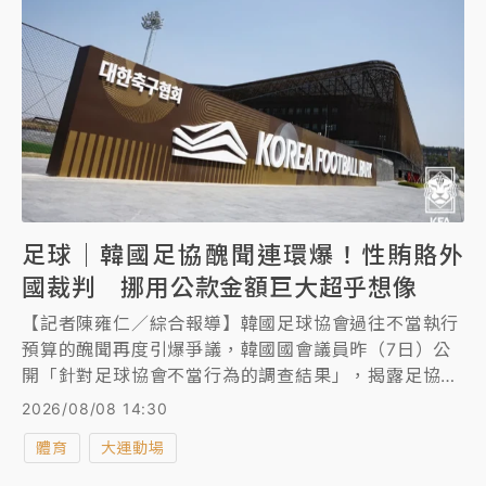
在不言中。他也獲選今年桃園市府的模範父親，於上周
接受表揚。
足球｜韓國足協醜聞連環爆！性賄賂外
國裁判 挪用公款金額巨大超乎想像
【記者陳雍仁／綜合報導】韓國足球協會過往不當執行
預算的醜聞再度引爆爭議，韓國國會議員昨（7日）公
開「針對足球協會不當行為的調查結果」，揭露足協高
層曾在15年前多次動用公款向外國裁判提供性招待，且
2026/08/08 14:30
挪用金額巨大超乎想像，凸顯足協內部貪腐問題嚴重。
體育
大運動場