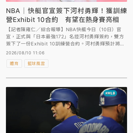
NBA｜快艇官宣簽下河村勇輝！獲訓練
營Exhibit 10合約 有望在熱身賽亮相
【記者陳雍仁／綜合報導】NBA快艇今日（10日）官
宣，正式與「日本最強172」名控河村勇輝簽約，雙方
簽下了一份Exhibit 10訓練營合約。河村勇輝預計將隨
隊參加快艇的季前訓練營，並在熱身賽代表快艇登場亮
2026/08/10 11:06
相。
體育
籃球風雲