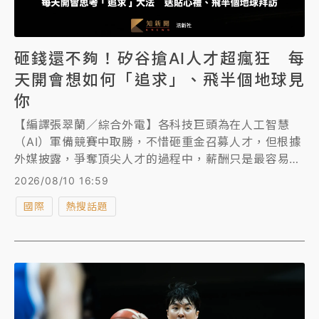
砸錢還不夠！矽谷搶AI人才超瘋狂 每
天開會想如何「追求」、飛半個地球見
你
【編譯張翠蘭／綜合外電】各科技巨頭為在人工智慧
（AI）軍備競賽中取勝，不惜砸重金召募人才，但根據
外媒披露，爭奪頂尖人才的過程中，薪酬只是最容易的
部分。最近被全球首富馬斯克旗下航太公司SpaceX收
2026/08/10 16:59
購的AI編碼新創Cursor透露，想要擄獲頂尖AI工程師
國際
熱搜話題
的「芳心」，貴在「心意」，該團隊曾送上獨特樂器，
或甚至被拒絕後飛越半個地球去說服對方。