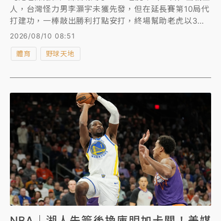
人，台灣怪力男李灝宇未獲先發，但在延長賽第10局代
打建功，一棒敲出勝利打點安打，終場幫助老虎以3比1
力克巨人。
2026/08/10 08:51
體育
野球天地
NBA｜湖人先簽後換庫明加卡關！美媒