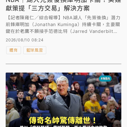
獻策提「三方交易」解決方案
【記者陳雍仁／綜合報導】NBA湖人「先簽後換」潛力
前鋒庫明加（Jonathan Kuminga）持續卡關，主要關
鍵在於老鷹不願接手范德比特（Jarred Vanderbilt）
的合約，導致雙方的「先簽後換」交易談判陷入僵局，
2026/08/10 08:24
為了解決此一困境，美媒《運動畫刊》獻策，提出「三
體育
籃球風雲
方交易」方案，希望能促成庫明加如願加盟湖人。