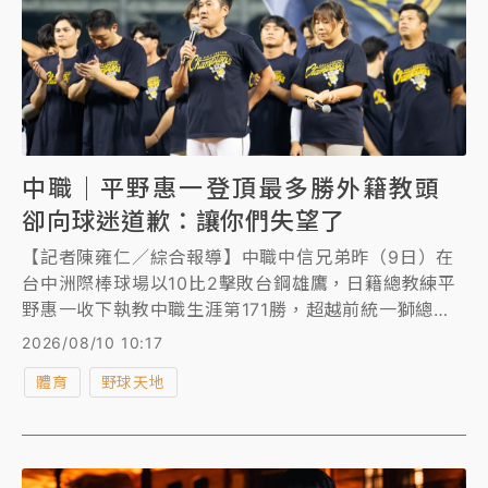
中職｜平野惠一登頂最多勝外籍教頭
卻向球迷道歉：讓你們失望了
【記者陳雍仁／綜合報導】中職中信兄弟昨（9日）在
台中洲際棒球場以10比2擊敗台鋼雄鷹，日籍總教練平
野惠一收下執教中職生涯第171勝，超越前統一獅總教
練大石彌太郎，登頂中職史上最多勝外籍總教練，但平
2026/08/10 10:17
野惠一賽後卻沒太多興奮之情，反而因今年戰績欠佳向
體育
野球天地
球迷道歉。