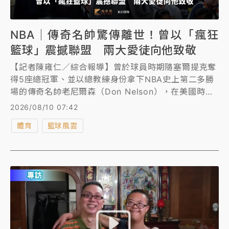
NBA｜傳奇名帥驚傳離世！曾以「瘋狂
籃球」震撼聯盟 兩大愛徒向他致敬
【記者陳雍仁／綜合報導】曾於球員時期隨塞爾提克奪
得5座總冠軍、並以總教練身份拿下NBA史上第二多勝
場的傳奇名帥老尼爾森（Don Nelson），在美國時間
9日驚傳離世噩耗，享壽86歲。
2026/08/10 07:42
體育
籃球風雲