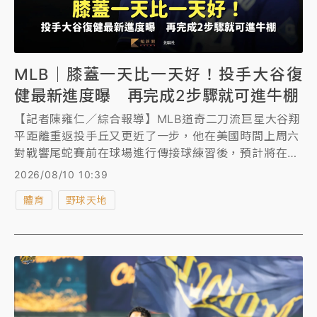
MLB｜膝蓋一天比一天好！投手大谷復
健最新進度曝 再完成2步驟就可進牛棚
【記者陳雍仁／綜合報導】MLB道奇二刀流巨星大谷翔
平距離重返投手丘又更近了一步，他在美國時間上周六
對戰響尾蛇賽前在球場進行傳接球練習後，預計將在美
國時間周一對戰皇家賽前再度進行傳接球訓練，他表示
2026/08/10 10:39
膝蓋一天比一天好，還透露只要再完成2步驟的訓練，
體育
野球天地
即可進牛棚練投。