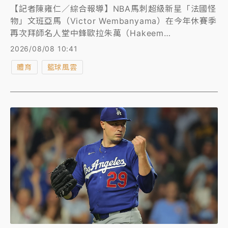
【記者陳雍仁／綜合報導】NBA馬刺超級新星「法國怪
物」文班亞馬（Victor Wembanyama）在今年休賽季
再次拜師名人堂中鋒歐拉朱萬（Hakeem
Olajuwon），精進自己的禁區進攻技能包，展現進步
2026/08/08 10:41
野心。根據美媒報導，歐拉朱萬一對一專屬特訓價碼高
體育
籃球風雲
達每周10萬美元（約台幣323萬元），堪稱是NBA最昂
貴的私教之一。