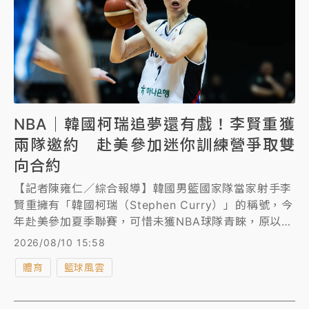
NBA｜韓國柯瑞追夢還有戲！李賢重獲
兩隊邀約 赴美參加迷你訓練營爭取雙
向合約
【記者陳雍仁／綜合報導】韓國男籃國家隊當家射手李
賢重擁有「韓國柯瑞（Stephen Curry）」的稱號，今
年赴美參加夏季聯賽，可惜未獲NBA球隊青睞，原以為
NBA夢恐將暫告一段落，沒想到竟然還有戲，《韓聯
2026/08/10 15:58
社》報導，李賢重受邀參加NBA鵜鶘與塞爾提克的迷你
體育
籃球風雲
訓練營，繼續展開挑戰NBA殿堂的旅程。