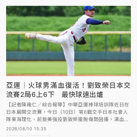
亞運｜火球男滿血復活！劉致榮日本交
流賽2局6上6下 最快球速出爐
【記者陳雍仁／綜合報導】中華亞運棒球培訓隊近日在
日本展開交流賽，今日（10日）第6戰交手日本社會人
隊東海理化，前旅美強投劉致榮擺脫傷勢困擾，滿血復
活，今拉長投球局數到2局，演出6上6下無失分好投，
2026/08/10 15:35
最快球速來到152公里，終場3比3戰成平手。