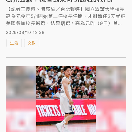
【記者王良博、陳亮諭／台北報導】國立清華大學校長
高為元今年5/1開始第二任校長任期，才剛續任3天就飛
美國參加校長遴選，結果落選。高為元昨（9日）首度
回應且致歉，「當機會到來的時候，的確引起了我的好
2026/08/10 12:38
奇，這是我對東西方職場文化差異的理解不足。」
生活
文教