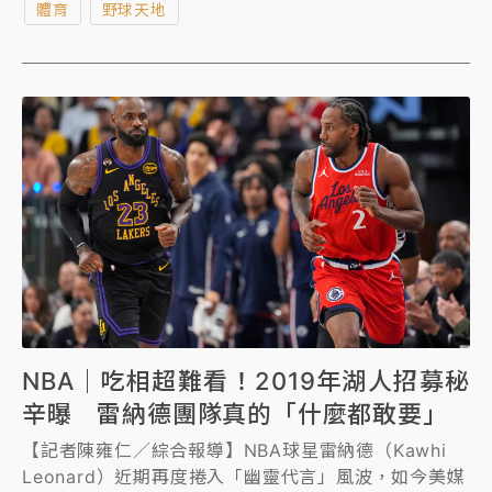
體育
野球天地
NBA｜吃相超難看！2019年湖人招募秘
辛曝 雷納德團隊真的「什麼都敢要」
【記者陳雍仁／綜合報導】NBA球星雷納德（Kawhi
Leonard）近期再度捲入「幽靈代言」風波，如今美媒