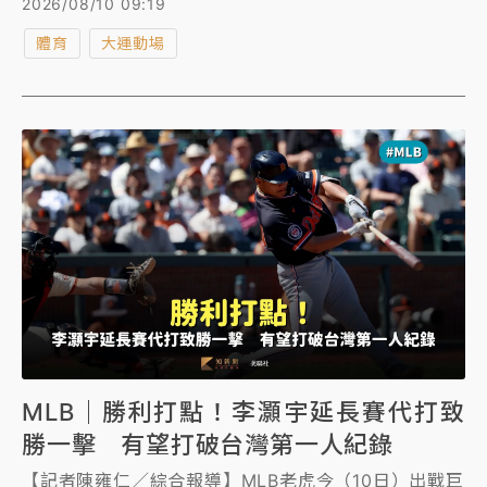
2026/08/10 09:19
辛納此時因傷退賽，恐讓出征美網增添變數。
體育
大運動場
MLB｜勝利打點！李灝宇延長賽代打致
勝一擊 有望打破台灣第一人紀錄
【記者陳雍仁／綜合報導】MLB老虎今（10日）出戰巨