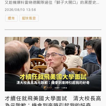
又趁機爆料雷納德團隊過往「獅子大開口」的黑歷史，
即使已經擺明違反聯盟規定，依舊超敢要，包括私人飛
2026/08/10 13:56
機、豪宅，甚至還想要球隊乾股。
體育
籃球風雲
才續任就飛美國大學面試 清大校長高
為元致歉：機會到來時引起我的好奇