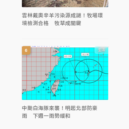
雲林戴奧辛羊污染源成謎！牧場環
境檢測合格 牧草成關鍵
生活
中颱白海豚來襲！明起北部防豪
雨 下週一雨勢緩和