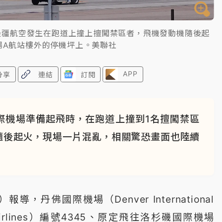
架邊疆航空發生在跑道上撞上擅闖禁區者，飛機發動機隨後起
場A航站樓外的停機坪上。美聯社
APP
分享
連結
訂閱
際機場準備起飛時，在跑道上撞到1名擅闖禁區
隨後起火，現場一片混亂，相關驚恐畫面也陸續
，丹佛國際機場（Denver International
r Airlines）編號4345、原定飛往洛杉磯國際機場