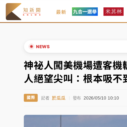
最新
女律師陳昱瑄詐慈濟10億！黃金158kg遭查
暑假過三周才推「E宿新北打卡趣」！抽獎程
中信慈善基金會想增加董事人數！辜仲諒向法
NEWS
故宮《龍藏經》特展第2檔！今線上預約開賣
神祕人闖美機場遭客機輾
▲
台東農業處長涉圖利渡假村！東檢抗告成功 
▼
人絕望尖叫：根本吸不
父親節泡湯了！中颱白海豚雨彈轟3天 「紅
於瓜瓜
2026/05/10 10:10
國際
記者
|
發布
女律師陳昱瑄詐慈濟10億！黃金158kg遭查
暑假過三周才推「E宿新北打卡趣」！抽獎程
中信慈善基金會想增加董事人數！辜仲諒向法