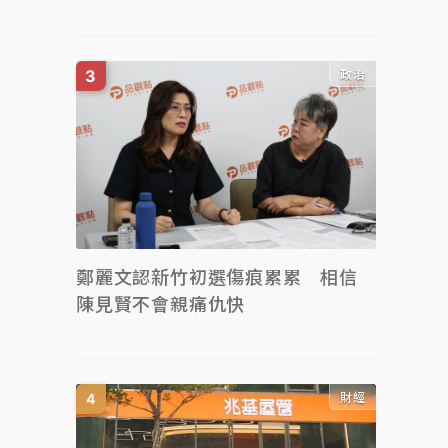
政治
鄭麗文認新竹初選傷痕累累 相信
陳見賢不會親痛仇快
財經