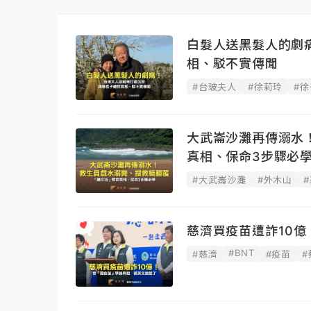
白髮人送黑髮人的劇
相、駁不實傳聞
#台玻夫人
#徐莉玲
#
大武崙沙灘再傳溺水
真相、保命3步驟必
#大武崙沙灘
#外木山
慈濟買疫苗遭詐10
#BNT
#慈濟
#疫苗
#