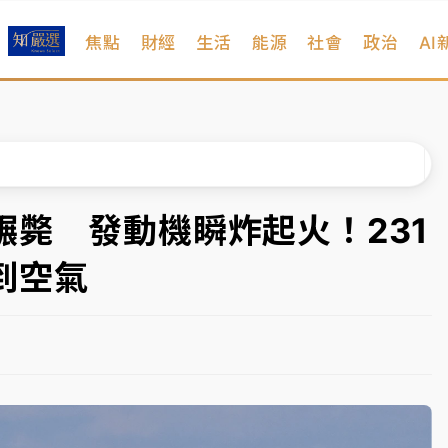
焦點
財經
生活
能源
社會
政治
AI
扣畫面曝光
序複雜 觀旅局回應了
院聲請遭駁 理由曝光
一度塞車 周六起展出延長至晚上7時
斃 發動機瞬炸起火！231
今重開羈押庭
到空氣
到發紫」降雨熱區曝
扣畫面曝光
序複雜 觀旅局回應了
院聲請遭駁 理由曝光