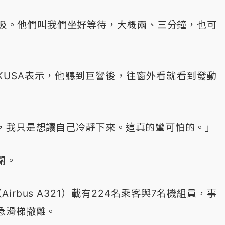
吸。他們叫我們坐好等待，大概兩、三分鐘，也可
a）向KUSA表示，他聽到巨響後，往窗外看就看到發動
，我只是想讓自己冷靜下來。這真的蠻可怕的。」
關。
irbus A321）載有224名乘客與7名機組員，事
急滑梯撤離。