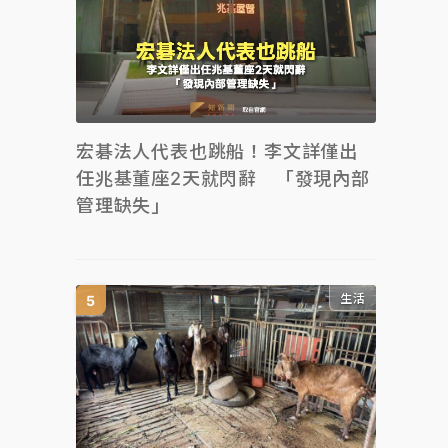
宏碁法人代表也跳船！李文詳僅出
任兆基董座2天就閃辭 「發現內部
管理缺失」
生活