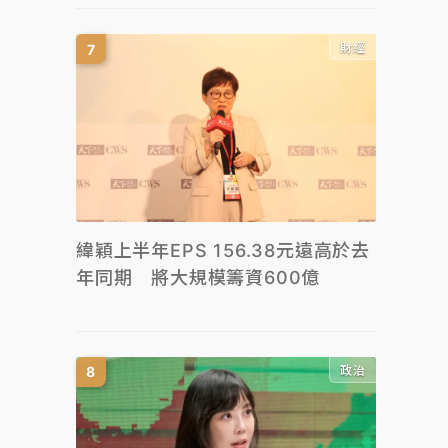
財經
緯穎上半年EPS 156.38元遠高於去
年同期 將大規模籌資600億
政治