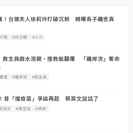
痛！台玻夫人徐莉玲打破沉默 親曝長子離世真
徐子翔
#林文晴
#小刀
！救生員戲水溺斃、搜救艇翻覆 「離岸流」奪命
學
#基隆
#離岸流
#救生員
億！昔「擋疫苗」爭論再起 蔡英文說話了
蔡英文
#陳昱瑄
#律師