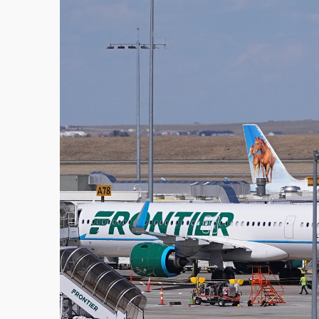
故宮《龍藏經》特展第2檔！今線上預約開賣
台東農業處長涉圖利渡假村！東檢抗告成功 
父親節泡湯了！中颱白海豚雨彈轟3天 「紅