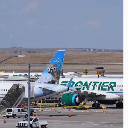
一度塞車 周六起展出延長至晚上7時
今重開羈押庭
到發紫」降雨熱區曝