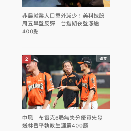
非農就業人口意外減少！美科技股
周五早盤反彈 台指期夜盤漲逾
400點
體育
中職｜布雷克6局無失分優質先發
送林岳平執教生涯第400勝