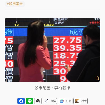
#股市基金
日職｜
林安可狀態正好卻因左膝疼痛下二軍 日媒感嘆
「好事多磨」
韓股最壞時期已過？大摩估去槓桿完成逾半 波動率降
至2個月低
「白海豚」雨炸新北！通報109件災情 侯友宜揭這類災
損最多
白海豚挾豪雨狂炸新北！時雨量破百毫米 水塔、雨棚
砸落毀車
股市配圖。李柏毅攝
APP
連結
訂閱