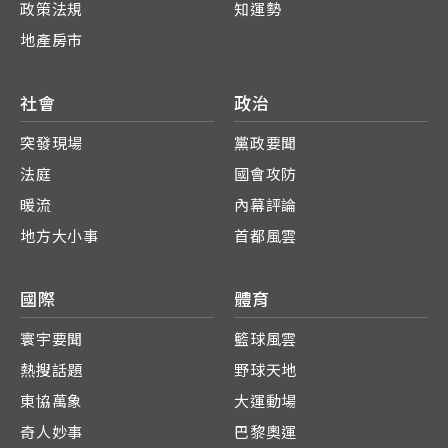
政策法規
知運勢
地產房市
社會
政治
突發現場
黨政要聞
法庭
國會攻防
暖流
內幕評論
地方大小事
首都風雲
國際
體育
寰宇要聞
籃球風雲
熱搜話題
野球天地
東協萬象
大運動場
奇人妙事
巴黎奧運