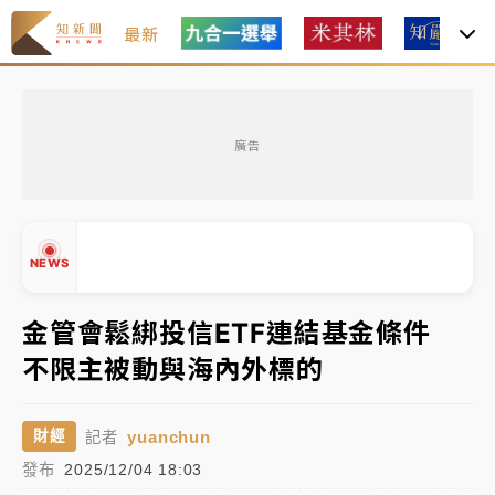
最新
金控第2季海外曝險破31兆創高 日本年增45%居冠
廣告
日職｜
林安可狀態正好卻因左膝疼痛下二軍 日媒感嘆
「好事多磨」
韓股最壞時期已過？大摩估去槓桿完成逾半 波動率降
NEWS
至2個月低
「白海豚」雨炸新北！通報109件災情 侯友宜揭這類災
金管會鬆綁投信ETF連結基金條件
損最多
不限主被動與海內外標的
白海豚挾豪雨狂炸新北！時雨量破百毫米 水塔、雨棚
▲
砸落毀車
▼
yuanchun
財經
記者
金控第2季海外曝險破31兆創高 日本年增45%居冠
發布
2025/12/04 18:03