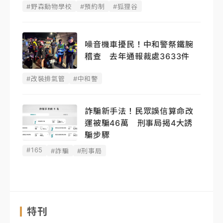
#野森動物學校
#預約制
#狐狸谷
噪音機車擾民！中和警祭鐵腕
稽查 去年通報裁處3633件
#改裝排氣管
#中和警
詐騙新手法！民眾誤信算命改
運被騙46萬 刑事局揭4大誘
騙步驟
#165
#詐騙
#刑事局
特刊