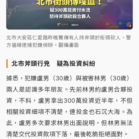
北市大安區仁愛路昨晚驚傳有人持斧頭於街頭砍人，警
方循線逮捕犯嫌偵辦。翻攝畫面
北市斧頭行兇 疑為投資糾紛
據悉，犯嫌盧男（30歲）與被害林男（30歲）
兩人是認識多年朋友。先前林男約盧男合夥投
資，不料，盧男拿出300萬投資近半年，不但
相關投資細項不清楚，連投金也石沉大海。為
此，盧男多次要求林男出面說明，但林男無法
清楚交代投資款項下落，最後乾脆拒絕面對。