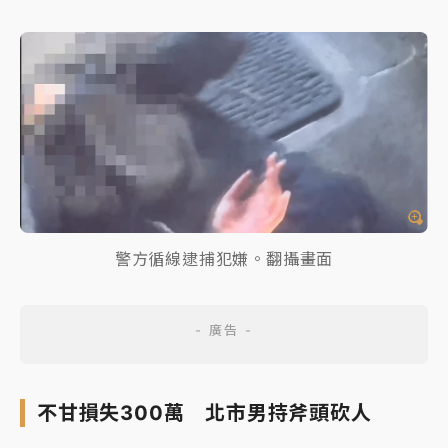
警方循線逮捕犯嫌。翻攝畫面
不甘損失300萬 北市男持斧頭砍人