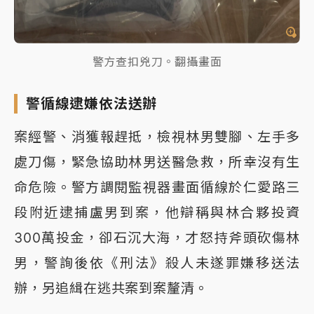
警方查扣兇刀。翻攝畫面
警循線逮嫌依法送辦
案經警、消獲報趕抵，檢視林男雙腳、左手多
處刀傷，緊急協助林男送醫急救，所幸沒有生
命危險。警方調閱監視器畫面循線於仁愛路三
段附近逮捕盧男到案，他辯稱與林合夥投資
300萬投金，卻石沉大海，才怒持斧頭砍傷林
男，警詢後依《刑法》殺人未遂罪嫌移送法
辦，另追緝在逃共案到案釐清。