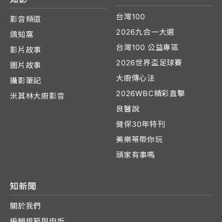
台灣100
影音頻道
2026九合一大選
鴿知窩
台灣100 公益專區
影片故事
2026世界盃足球賽
圖片故事
大廚傳心法
攝影筆記
2026WBC精彩直擊
米其林大廚影音
良醫說
健保30年特刊
美樂蒂帶你玩
頭家有事嗎
知新聞
關於我們
編輯規範與申訴