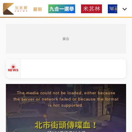
最新
白海豚瘦身！中部以北防劇烈降水 本周天氣展望「多
雨不穩定」
廣告
強風長浪襲馬祖！「白海豚」逼近劃設警戒區 違規戲
水觀浪恐重罰失血
周末精選｜
苯駢芘無安全攝取值！致癌苦茶油下肚 毒
NEWS
物醫籲多吃蔬果代謝
《知新聞》揭「運科計畫」人體實驗黑幕 運動部不追
This
究！遭監委質疑
The media could not be loaded, either because
is
a
the server or network failed or because the format
▲
modal
is not supported.
台股處置新制明天上路 4大鬆綁一次看
▼
window.
周末精選｜
鎢業董座離奇命喪豪宅！檢警3方向追出前
員工犯案 破案關鍵曝