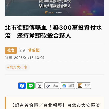
白海豚瘦身！中部以北防劇烈降水 本周天氣展望「多
雨不穩定」
強風長浪襲馬祖！「白海豚」逼近劃設警戒區 違規戲
北市街頭傳喋血！疑300萬投資付水
水觀浪恐重罰失血
流 怒持斧頭砍殺合夥人
周末精選｜
苯駢芘無安全攝取值！致癌苦茶油下肚 毒
物醫籲多吃蔬果代謝
曾伯愷
社會
記者
《知新聞》揭「運科計畫」人體實驗黑幕 運動部不追
發布
2026/01/18 13:09
究！遭監委質疑
#地方大小事
台股處置新制明天上路 4大鬆綁一次看
周末精選｜
鎢業董座離奇命喪豪宅！檢警3方向追出前
APP
連結
訂閱
員工犯案 破案關鍵曝
【記者曾伯愷／台北報導】台北市大安區濟