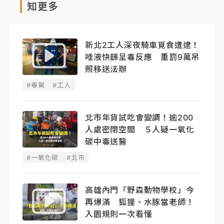
知更多
新北2工人深夜騎車覓食遭逮！
唾液快篩呈毒反應 重罰9萬吊
照移送法辦
#毒駕
#工人
北市年貨試吃會變調！逾200
人處密閉空間 ５人疑一氧化
碳中毒送醫
#一氧化碳
#北市
高雄內門「野森動物學校」今
再爆滿 狐狸、水豚當老師！
入園規則一次看懂