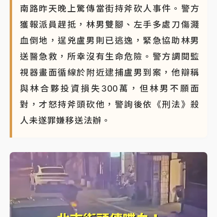
南路昨天晚上驚傳當街持斧砍人事件。警方
獲報派員趕抵，林男雙腳、左手多處刀傷濺
血倒地，逞兇盧男則已逃逸，緊急協助林男
送醫急救，所幸沒有生命危險。警方調閱監
視器畫面循線於附近逮捕盧男到案，他辯稱
與林合夥投資損失300萬，但林男不願面
對，才怒持斧頭砍他，警詢後依《刑法》殺
人未遂罪嫌移送法辦。