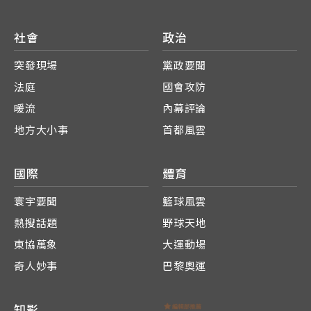
社會
政治
突發現場
黨政要聞
法庭
國會攻防
暖流
內幕評論
地方大小事
首都風雲
國際
體育
寰宇要聞
籃球風雲
熱搜話題
野球天地
東協萬象
大運動場
奇人妙事
巴黎奧運
知影