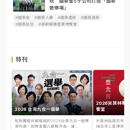
玩 國泰金5子公司打造「國泰
遊樂場」
#國泰金
#國泰人壽
#國泰產險
#國泰證券
#國泰投信
#高齡健康產業博覽會
特刊
2026米其林專
2026 台灣九合一選舉
饗宴
知新聞提供最權威的2026台灣九合一選舉
米其林指南百年之
資料庫。即時掌握六都縣市長、議...
瑞百年三星傳奇、台