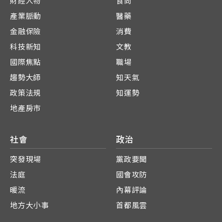
財經人物
食尚
產業脈動
醫藥
金融保險
消費
科技新知
文教
國際焦點
職場
趨勢大師
知天氣
政策法規
知運勢
地產房市
社會
政治
突發現場
黨政要聞
法庭
國會攻防
暖流
內幕評論
地方大小事
首都風雲