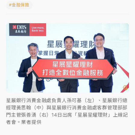
#金融保險
女律師陳昱瑄詐慈濟10億！黃金158kg遭查扣畫面曝光
暑假過三周才推「E宿新北打卡趣」！抽獎程序複雜 觀
旅局回應了
中信慈善基金會想增加董事人數！辜仲諒向法院聲請遭
駁 理由曝光
故宮《龍藏經》特展第2檔！今線上預約開賣一度塞車
周六起展出延長至晚上7時
台東農業處長涉圖利渡假村！東檢抗告成功 今重開羈
押庭
星展銀行消費金融處負責人孫可基（左）、星展銀行總
父親節泡湯了！中颱白海豚雨彈轟3天 「紅到發紫」降
經理黃思翰（中）與星展銀行消費金融處客群管理部部
雨熱區曝
門主管張善湧（右）14日出席「星展星耀理財」上線記
者會。業者提供