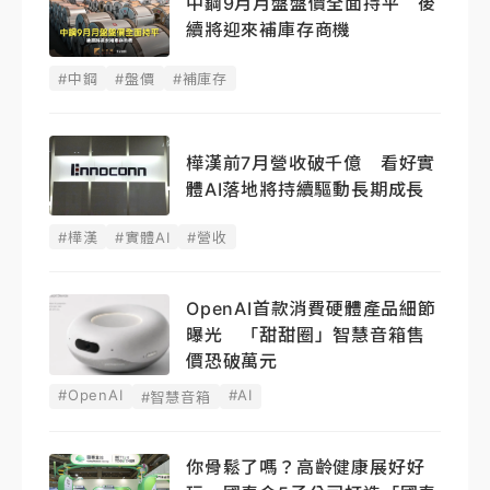
中鋼9月月盤盤價全面持平 後
續將迎來補庫存商機
#中鋼
#盤價
#補庫存
樺漢前7月營收破千億 看好實
體AI落地將持續驅動長期成長
#樺漢
#實體AI
#營收
OpenAI首款消費硬體產品細節
曝光 「甜甜圈」智慧音箱售
價恐破萬元
#OpenAI
#AI
#智慧音箱
你骨鬆了嗎？高齡健康展好好