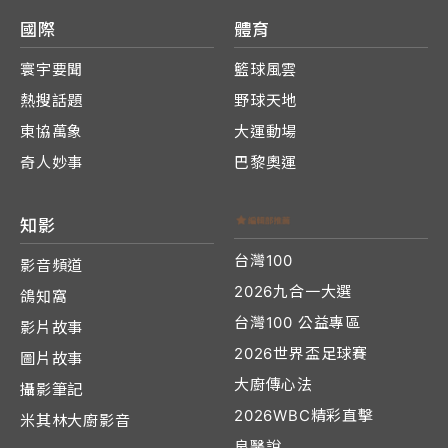
國際
體育
寰宇要聞
籃球風雲
熱搜話題
野球天地
東協萬象
大運動場
奇人妙事
巴黎奧運
知影
台灣100
影音頻道
2026九合一大選
鴿知窩
台灣100 公益專區
影片故事
2026世界盃足球賽
圖片故事
大廚傳心法
攝影筆記
2026WBC精彩直擊
米其林大廚影音
良醫說