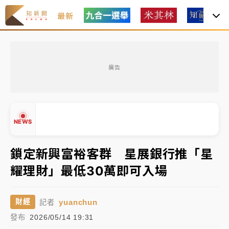
最新
女律師陳昱瑄詐慈濟10億！黃金158kg遭查扣畫面曝光
廣告
暑假過三周才推「E宿新北打卡趣」！抽獎程序複雜 觀
旅局回應了
中信慈善基金會想增加董事人數！辜仲諒向法院聲請遭
NEWS
駁 理由曝光
故宮《龍藏經》特展第2檔！今線上預約開賣一度塞車
鎖定新興富裕客群 星展銀行推「星
周六起展出延長至晚上7時
耀理財」最低30萬即可入場
台東農業處長涉圖利渡假村！東檢抗告成功 今重開羈
▲
押庭
▼
yuanchun
財經
記者
父親節泡湯了！中颱白海豚雨彈轟3天 「紅到發紫」降
發布
2026/05/14 19:31
雨熱區曝