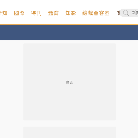
新知
國際
特刊
體育
知影
總裁會客室
廣告