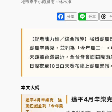
地帶來不小的風雨。林林攝
分享
分享
【記者陳力維／綜合報導】強烈颱風
颱風辛樂克，並列為「今年風王」。中
天距離台灣最近，全台皆會面臨降雨
日深夜至10日白天發布陸上颱風警報
本文大綱
追平4月辛樂
追平4月辛樂克 強
颱巴威並列「今年風
王」