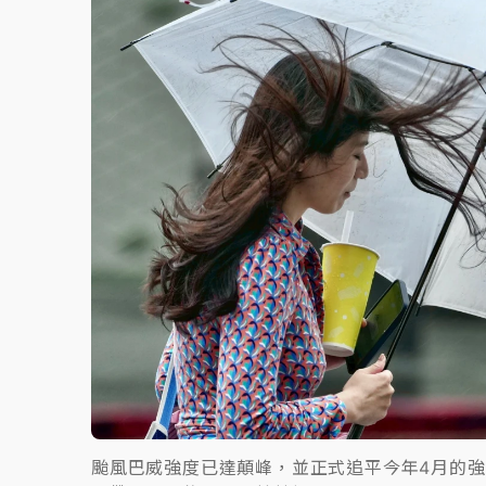
故宮《龍藏經》特展第2檔！今線上預約開賣
台東農業處長涉圖利渡假村！東檢抗告成功 
父親節泡湯了！中颱白海豚雨彈轟3天 「紅
颱風巴威強度已達顛峰，並正式追平今年4月的