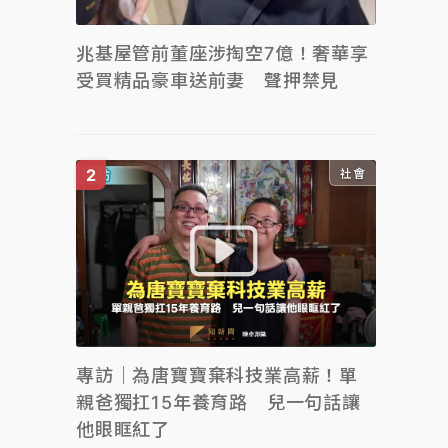
兆基屋管前董座涉掏空7億！奢華享
受買精品豪車送前妻 聲押禁見
社會
專訪｜為唐寶寶棄科技業高薪！單
親爸獨扛15年養育路 兒一句話讓
他眼眶紅了