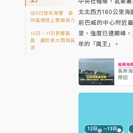
中央社報導，氣象署
北北西方180公里
估9日發布海警 最
快當晚陸上警報接力
前巴威的中心附近最
里，強度已達顛峰，
10日、11日影響最
劇 嚴防豪大雨與長
年的「風王」。
浪
編輯推
長榮海
帶回