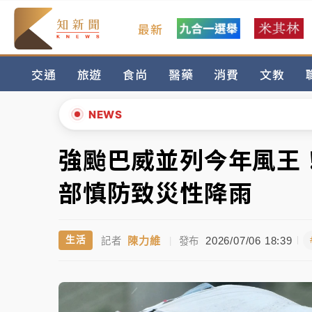
最新
女律師陳昱瑄詐慈濟10億！黃金158kg遭查
交通
旅遊
食尚
醫藥
消費
文教
暑假過三周才推「E宿新北打卡趣」！抽獎程
中信慈善基金會想增加董事人數！辜仲諒向法
NEWS
故宮《龍藏經》特展第2檔！今線上預約開賣
強颱巴威並列今年風王
▲
台東農業處長涉圖利渡假村！東檢抗告成功 
▼
部慎防致災性降雨
父親節泡湯了！中颱白海豚雨彈轟3天 「紅
陳力維
2026/07/06 18:39
生活
記者
|
發布
女律師陳昱瑄詐慈濟10億！黃金158kg遭查
暑假過三周才推「E宿新北打卡趣」！抽獎程
中信慈善基金會想增加董事人數！辜仲諒向法