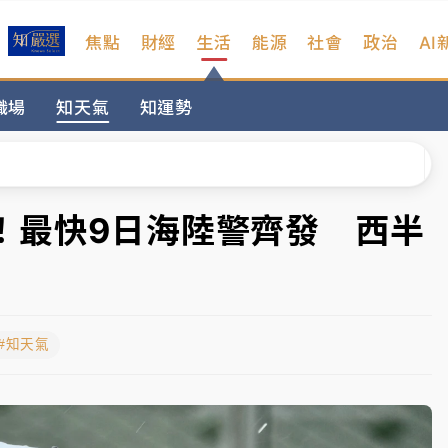
焦點
財經
生活
能源
社會
政治
AI
扣畫面曝光
職場
知天氣
知運勢
序複雜 觀旅局回應了
院聲請遭駁 理由曝光
一度塞車 周六起展出延長至晚上7時
！最快9日海陸警齊發 西半
今重開羈押庭
到發紫」降雨熱區曝
#知天氣
扣畫面曝光
序複雜 觀旅局回應了
院聲請遭駁 理由曝光