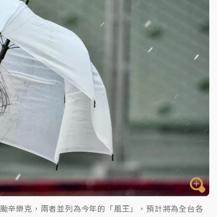
一度塞車 周六起展出延長至晚上7時
今重開羈押庭
到發紫」降雨熱區曝
強颱辛樂克，兩者並列為今年的「風王」，預計將為全台各