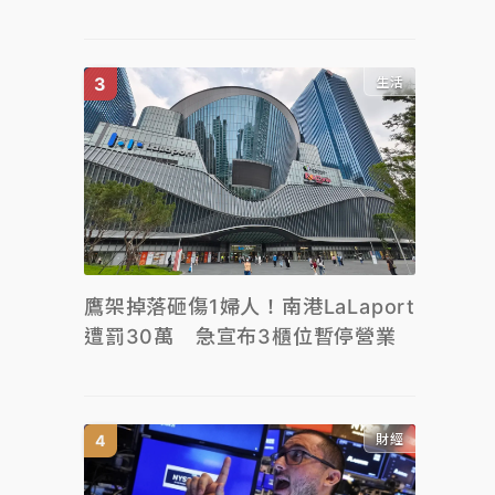
生活
鷹架掉落砸傷1婦人！南港LaLaport
遭罰30萬 急宣布3櫃位暫停營業
財經