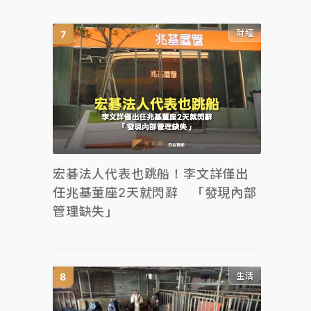
財經
宏碁法人代表也跳船！李文詳僅出
任兆基董座2天就閃辭 「發現內部
管理缺失」
生活