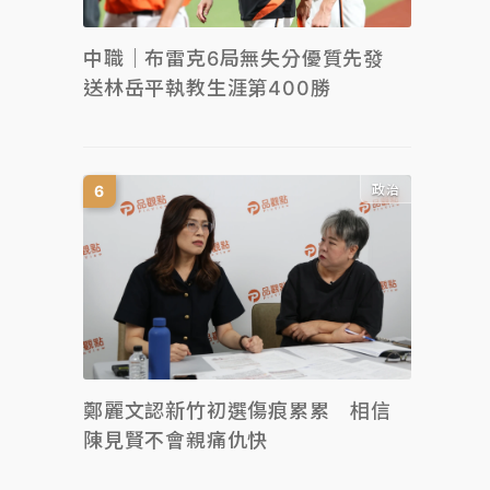
中職｜布雷克6局無失分優質先發
送林岳平執教生涯第400勝
政治
鄭麗文認新竹初選傷痕累累 相信
陳見賢不會親痛仇快