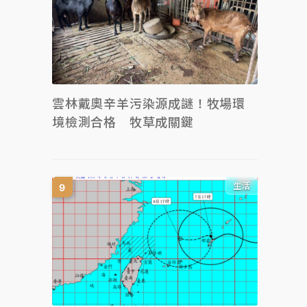
雲林戴奧辛羊污染源成謎！牧場環
境檢測合格 牧草成關鍵
生活