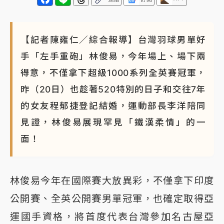
白海豚瘦身！中部以北防劇烈降水 本周天氣展望「多
雨不穩定」
【記者陳雍仁／綜合報導】台灣羽球男單好
手「左手重砲」林俊易，今年場上、場下兩
得意，不僅拿下超級1000系列全英賽冠軍，
昨（20日）也趁著520特別的日子和交往7年
的女友程郁捷登記結婚，運動部長李洋陪同
見證，林俊易展現罕見「鐵漢柔情」的一
面！
林俊易今年在國際賽大放異彩，不僅拿下印度
公開賽、全英公開賽男單冠軍，也確定取得亞
運國手資格，將首度代表台灣參加名古屋亞