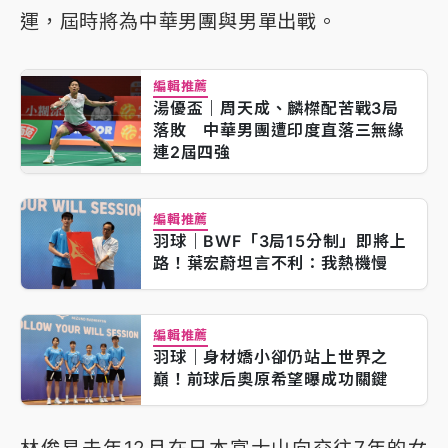
運，屆時將為中華男團與男單出戰。
編輯推薦
湯優盃｜周天成、麟榤配苦戰3局
落敗 中華男團遭印度直落三無緣
連2屆四強
編輯推薦
羽球｜BWF「3局15分制」即將上
路！葉宏蔚坦言不利：我熱機慢
編輯推薦
羽球｜身材嬌小卻仍站上世界之
巔！前球后奧原希望曝成功關鍵