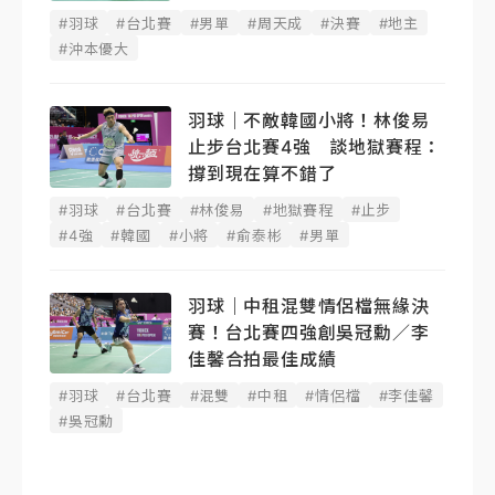
#羽球
#台北賽
#男單
#周天成
#決賽
#地主
#沖本優大
羽球｜不敵韓國小將！林俊易
止步台北賽4強 談地獄賽程：
撐到現在算不錯了
#羽球
#台北賽
#林俊易
#地獄賽程
#止步
#4強
#韓國
#小將
#俞泰彬
#男單
羽球｜中租混雙情侶檔無緣決
賽！台北賽四強創吳冠勳／李
佳馨合拍最佳成績
#羽球
#台北賽
#混雙
#中租
#情侶檔
#李佳馨
#吳冠勳