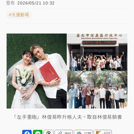
發布
2026/05/21 10:32
白海豚瘦身！中部以北防劇烈降水 本周天氣展望「多
#大運動場
雨不穩定」
日職｜
林安可狀態正好卻因左膝疼痛下二軍 日媒感嘆
「好事多磨」
韓股最壞時期已過？大摩估去槓桿完成逾半 波動率降
至2個月低
「白海豚」雨炸新北！通報109件災情 侯友宜揭這類災
損最多
白海豚挾豪雨狂炸新北！時雨量破百毫米 水塔、雨棚
砸落毀車
最好玩的父親節！「爸氣集合」出發工程冒險島 邀社
福孩童齊暢玩
「左手重砲」林俊易昨升格人夫。取自林俊易臉書
強風長浪襲馬祖！「白海豚」逼近劃設警戒區 違規戲
水觀浪恐重罰失血
APP
連結
訂閱