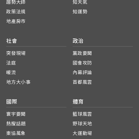
趨勢大師
知天氣
政策法規
知運勢
地產房市
社會
政治
突發現場
黨政要聞
法庭
國會攻防
暖流
內幕評論
地方大小事
首都風雲
國際
體育
寰宇要聞
籃球風雲
熱搜話題
野球天地
東協萬象
大運動場