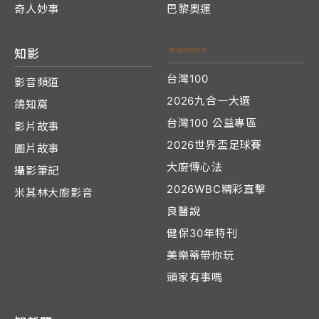
奇人妙事
巴黎奧運
知影
台灣100
影音頻道
2026九合一大選
鴿知窩
台灣100 公益專區
影片故事
2026世界盃足球賽
圖片故事
大廚傳心法
攝影筆記
2026WBC精彩直擊
米其林大廚影音
良醫說
健保30年特刊
美樂蒂帶你玩
頭家有事嗎