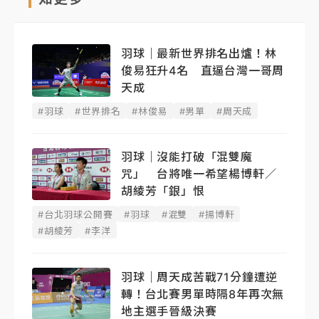
羽球｜最新世界排名出爐！林
俊易狂升4名 直逼台灣一哥周
天成
#羽球
#世界排名
#林俊易
#男單
#周天成
羽球｜沒能打破「混雙魔
咒」 台將唯一希望楊博軒／
胡綾芳「銀」恨
#台北羽球公開賽
#羽球
#混雙
#揚博軒
#胡綾芳
#李洋
羽球｜周天成苦戰71分鐘遭逆
轉！台北賽男單時隔8年再次無
地主選手晉級決賽