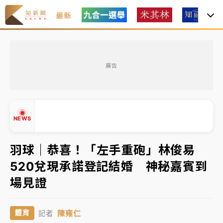
最新
日職｜
林安可狀態正好卻因左膝疼痛下二軍 日媒感嘆
「好事多磨」
廣告
韓股最壞時期已過？大摩估去槓桿完成逾半 波動率降
至2個月低
「白海豚」雨炸新北！通報109件災情 侯友宜揭這類災
NEWS
損最多
白海豚挾豪雨狂炸新北！時雨量破百毫米 水塔、雨棚
羽球｜恭喜！「左手重砲」林俊易
砸落毀車
520兌現承諾登記結婚 神秘嘉賓到
最好玩的父親節！「爸氣集合」出發工程冒險島 邀社
▲
場見證
福孩童齊暢玩
▼
強風長浪襲馬祖！「白海豚」逼近劃設警戒區 違規戲
陳雍仁
體育
記者
水觀浪恐重罰失血