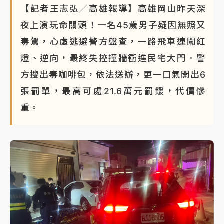
【記者王志弘／高雄報導】高雄岡山昨天深
蔣萬安的建中同學！47歲法律學霸戰桃園 公開上任首
夜上演玩命關頭！一名45歲男子疑因無照又
要3件事
毒駕，心虛逃避警方盤查，一路飛車連闖紅
燈、逆向，最終失控撞牆衝進民宅大門。警
方搜出毒咖啡包，依法送辦，更一口氣開出6
張罰單，最高可處21.6萬元罰鍰，代價慘
重。