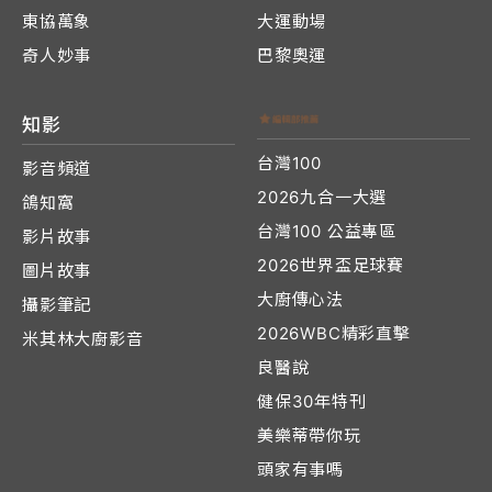
東協萬象
大運動場
奇人妙事
巴黎奧運
知影
台灣100
影音頻道
2026九合一大選
鴿知窩
台灣100 公益專區
影片故事
2026世界盃足球賽
圖片故事
大廚傳心法
攝影筆記
2026WBC精彩直擊
米其林大廚影音
良醫說
健保30年特刊
美樂蒂帶你玩
頭家有事嗎