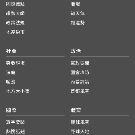
國際焦點
職場
趨勢大師
知天氣
政策法規
知運勢
地產房市
社會
政治
突發現場
黨政要聞
法庭
國會攻防
暖流
內幕評論
地方大小事
首都風雲
國際
體育
寰宇要聞
籃球風雲
熱搜話題
野球天地