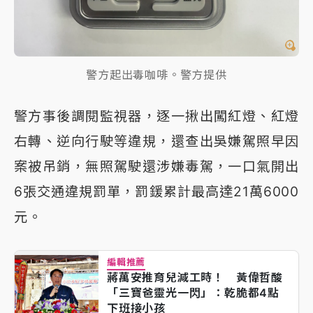
警方起出毒咖啡。警方提供
警方事後調閱監視器，逐一揪出闖紅燈、紅燈
右轉、逆向行駛等違規，還查出吳嫌駕照早因
案被吊銷，無照駕駛還涉嫌毒駕，一口氣開出
6張交通違規罰單，罰鍰累計最高達21萬6000
元。
編輯推薦
蔣萬安推育兒減工時！ 黃偉哲酸
「三寶爸靈光一閃」：乾脆都4點
下班接小孩