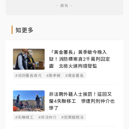
知更多
「黃金署長」黃季敏今晚入
獄！消防標案貪2千萬判囚定
讞 北檢火速拘提發監
#消防署長貪污
#黃季敏
#黃金署長
非法聘外籍人士挨罰！這回又
僱4失聯移工 慘遭判刑仲介也
慘了
#失聯移工
#非法仲介
#就業服務法