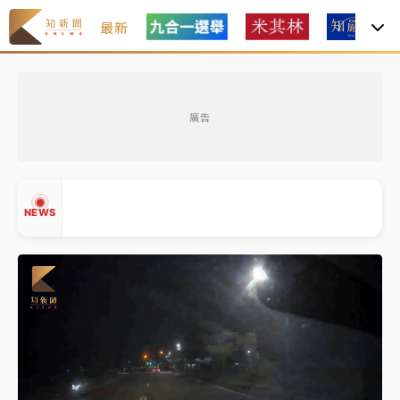
最新
父親節玩樂園！六福村今明2天「爸爸免費」 遠雄海洋
買1送1
廣告
白海豚逼近！新北高灘地停車場下午4時強制拖吊 中午
開放水門周邊紅黃線停車
中颱白海豚環流掠北海！今明防劇烈降雨 東部高溫飆
NEWS
38度
周末精選｜
慈濟遭詐10億完整始末曝！律師掮客大玩兩
面手法 郭台銘、蔡英文成關鍵
本周爆款短影音｜
柯文哲帶電子手鐶拄拐杖現身／周玉
▲
蔻蔡玉真開撕爆料
▼
周末精選｜
跨境網購族注意！EZ Way若改由政府委
任 預算難關如何解？