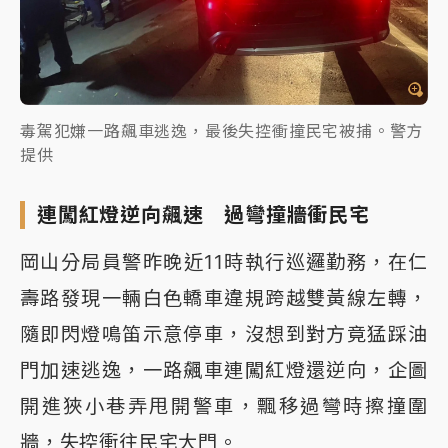
毒駕犯嫌一路飆車逃逸，最後失控衝撞民宅被捕。警方
提供
連闖紅燈逆向飆速 過彎撞牆衝民宅
岡山分局員警昨晚近11時執行巡邏勤務，在仁
壽路發現一輛白色轎車違規跨越雙黃線左轉，
隨即閃燈鳴笛示意停車，沒想到對方竟猛踩油
門加速逃逸，一路飆車連闖紅燈還逆向，企圖
開進狹小巷弄甩開警車，飄移過彎時擦撞圍
牆，失控衝往民宅大門。