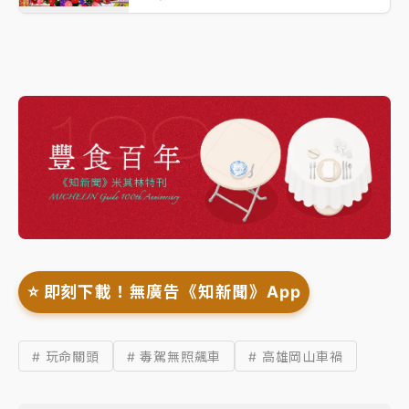
⭐️ 即刻下載！無廣告《知新聞》App
# 玩命關頭
# 毒駕無照飆車
# 高雄岡山車禍