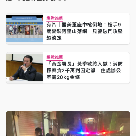
編輯推薦
有片｜醫美董座中槍倒地！槍手9
度變裝阿里山落網 見警破門攻堅
超淡定
編輯推薦
「黃金署長」黃季敏將入獄！消防
標案貪2千萬判囚定讞 住處辦公
室藏20kg金條