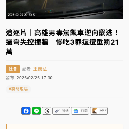
蔣萬安的建中同學！47歲法律學霸戰桃園 公開上任首
Loaded
:
要3件事
Unmute
100.00%
父親節玩樂園！六福村今明2天「爸爸免費」 遠雄海洋
追逐片｜高雄男毒駕飆車逆向竄逃！
買1送1
過彎失控撞牆 慘吃3罪還遭重罰21
白海豚逼近！新北高灘地停車場下午4時強制拖吊 中午
萬
開放水門周邊紅黃線停車
中颱白海豚環流掠北海！今明防劇烈降雨 東部高溫飆
王志弘
社會
記者
38度
發布
2026/02/26 17:30
周末精選｜
慈濟遭詐10億完整始末曝！律師掮客大玩兩
面手法 郭台銘、蔡英文成關鍵
#突發現場
本周爆款短影音｜
柯文哲帶電子手鐶拄拐杖現身／周玉
蔻蔡玉真開撕爆料
APP
連結
訂閱
周末精選｜
跨境網購族注意！EZ Way若改由政府委
任 預算難關如何解？