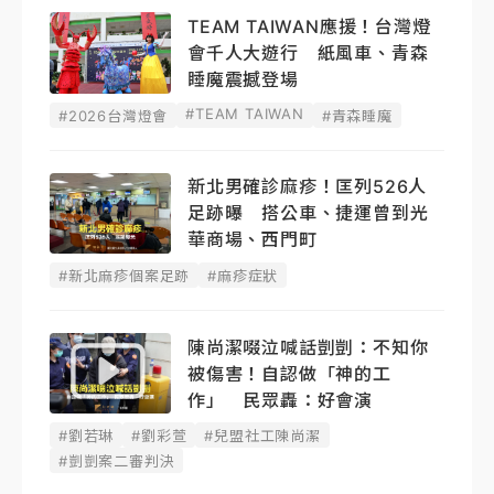
TEAM TAIWAN應援！台灣燈
會千人大遊行 紙風車、青森
睡魔震撼登場
#TEAM TAIWAN
#2026台灣燈會
#青森睡魔
新北男確診麻疹！匡列526人
足跡曝 搭公車、捷運曾到光
華商場、西門町
#新北麻疹個案足跡
#麻疹症狀
陳尚潔啜泣喊話剴剴：不知你
被傷害！自認做「神的工
作」 民眾轟：好會演
#劉若琳
#劉彩萱
#兒盟社工陳尚潔
#剴剴案二審判決