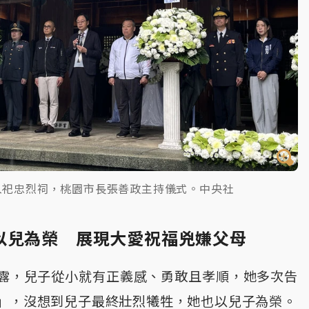
入祀忠烈祠，桃園市長張善政主持儀式。中央社
以兒為榮 展現大愛祝福兇嫌父母
露，兒子從小就有正義感、勇敢且孝順，她多次告
」，沒想到兒子最終壯烈犧牲，她也以兒子為榮。