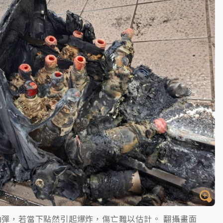
油彈，若當下點然引起爆炸，傷亡難以估計。 翻攝畫面