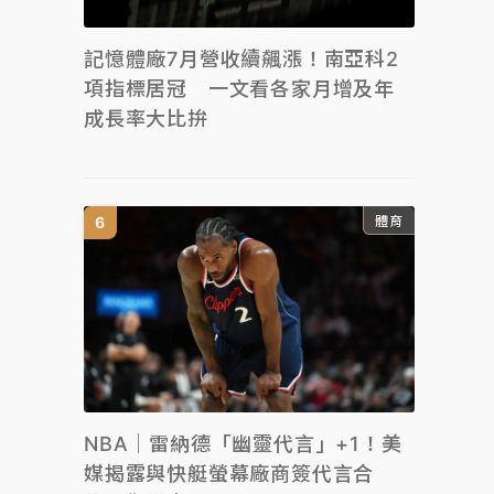
記憶體廠7月營收續飆漲！南亞科2
項指標居冠 一文看各家月增及年
成長率大比拚
體育
NBA｜雷納德「幽靈代言」+1！美
媒揭露與快艇螢幕廠商簽代言合