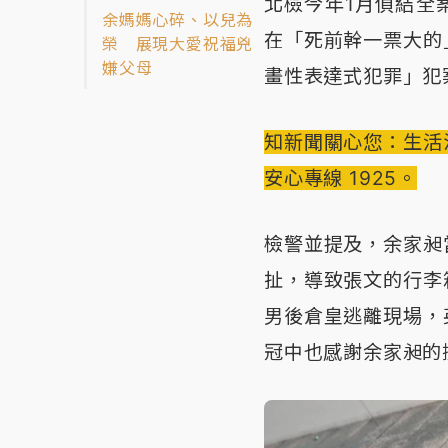
北檢今年1月偵結全
余媽媽心碎、以兒為
在「死前幹一票大的
榮 展現大愛祝福兇
嫌父母
畫性表達式犯罪」犯
知新聞關心您：生活
安心專線 1925。
檢警並提及，余家昶
扯，導致張文的行李
男後倉皇逃離現場，
冠中也感謝余家昶的