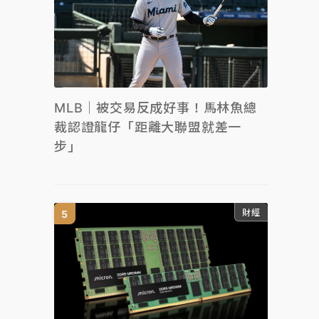
MLB｜被交易反成好事！馬林魚總
裁認證龍仔「距離大聯盟就差一
步」
財經