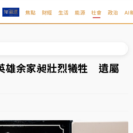
焦點
財經
生活
能源
社會
政治
AI
部高溫飆38度
掮客大玩兩面手法 郭台銘、蔡英文成關鍵
身／周玉蔻蔡玉真開撕爆料
由政府委任 預算難關如何解？
英雄余家昶壯烈犧牲 遺屬
開上任首要3件事
部高溫飆38度
掮客大玩兩面手法 郭台銘、蔡英文成關鍵
身／周玉蔻蔡玉真開撕爆料
由政府委任 預算難關如何解？