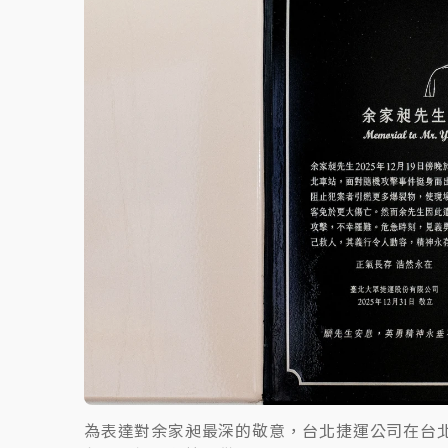
蔣萬安的建中同學！47歲法律學霸戰桃園 公
為表達對余家昶最深的敬意，台北捷運公司在台