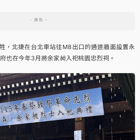
牲，北捷在台北車站往M8出口的通道牆面設置永
政府也在今年3月將余家昶入祀桃園忠烈祠。