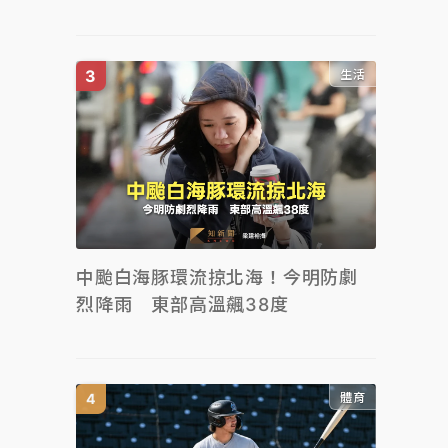
生活
中颱白海豚環流掠北海！今明防劇
烈降雨 東部高溫飆38度
體育