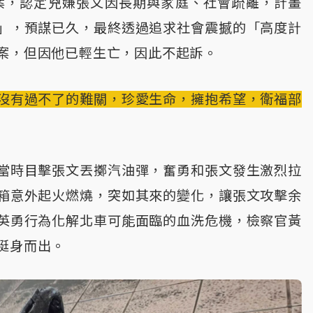
案，認定兇嫌張文因長期與家庭、社會疏離，計畫
」，預謀已久，最終透過追求社會震撼的「高度計
案，但因他已輕生亡，因此不起訴。
沒有過不了的難關，珍愛生命，擁抱希望，衛福部
當時目擊張文丟擲汽油彈，奮勇和張文發生激烈拉
箱意外起火燃燒，突如其來的變化，讓張文攻擊余
英勇行為化解北車可能面臨的血洗危機，檢察官黃
挺身而出。