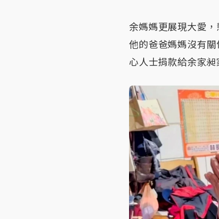
余媽媽更展現大愛，
他的爸爸媽媽沒有關
心人士捐款給余家昶