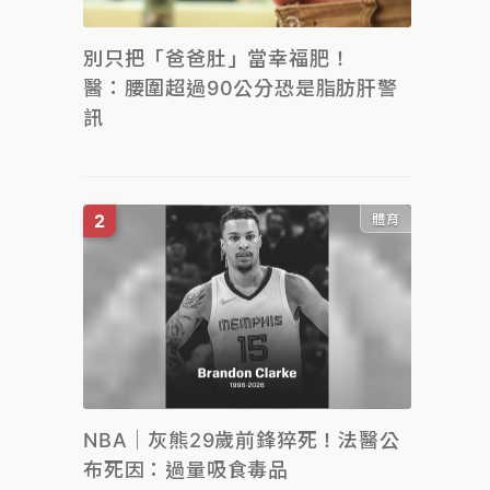
別只把「爸爸肚」當幸福肥！
醫：腰圍超過90公分恐是脂肪肝警
訊
體育
NBA｜灰熊29歲前鋒猝死！法醫公
布死因：過量吸食毒品