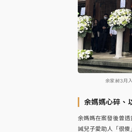
余家昶3月
余媽媽心碎、
余媽媽在案發後曾透
誡兒子愛助人「很傻