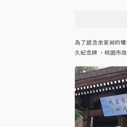
為了感念余家昶的犧
久紀念牌 ，桃園市