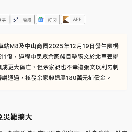
APP
分享
連結
訂閱
M8及中山商圈2025年12月19日發生隨機
11傷，過程中民眾余家昶目擊張文於北車丟擲
釀成更大傷亡，但余家昶也不幸遭張文以利刃刺
議通過，核發余家昶遺屬180萬元補償金。
免災難擴大