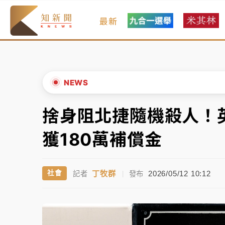
最新
中颱白海豚環流掠北海！今明防劇烈降雨 東
周末精選｜
慈濟遭詐10億完整始末曝！律師
本周爆款短影音｜
柯文哲帶電子手鐶拄拐杖現
NEWS
周末精選｜
跨境網購族注意！EZ Way若改
捨身阻北捷隨機殺人！
▲
蔣萬安的建中同學！47歲法律學霸戰桃園 公
▼
獲180萬補償金
中颱白海豚環流掠北海！今明防劇烈降雨 東
丁牧群
2026/05/12 10:12
社會
記者
|
發布
周末精選｜
慈濟遭詐10億完整始末曝！律師
本周爆款短影音｜
柯文哲帶電子手鐶拄拐杖現
周末精選｜
跨境網購族注意！EZ Way若改