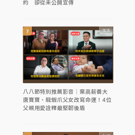
約 卻從未公開宣傳
生活
八八節特別推薦影音｜棄高薪養大
唐寶寶、龍蝦爪父女改寫命運！4位
父親用愛詮釋最堅韌後盾