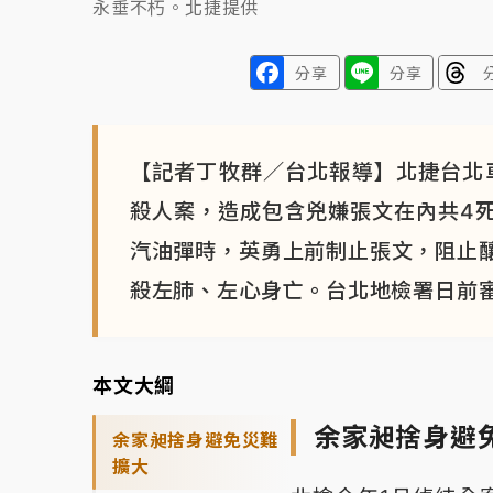
永垂不朽。北捷提供
分享
分享
【記者丁牧群／台北報導】北捷台北車站
殺人案，造成包含兇嫌張文在內共4死
汽油彈時，英勇上前制止張文，阻止
殺左肺、左心身亡。台北地檢署日前審
本文大綱
余家昶捨身避
余家昶捨身避免災難
擴大