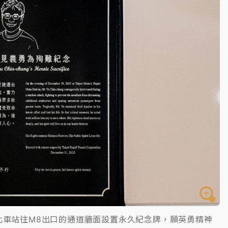
開上任首要3件事
北車站往M8出口的通道牆面設置永久紀念牌，願英勇精神