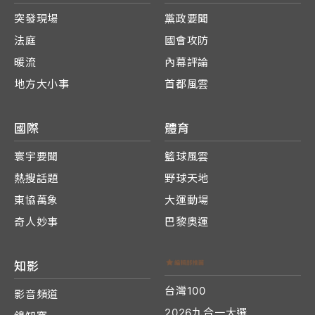
突發現場
黨政要聞
法庭
國會攻防
暖流
內幕評論
地方大小事
首都風雲
國際
體育
寰宇要聞
籃球風雲
熱搜話題
野球天地
東協萬象
大運動場
奇人妙事
巴黎奧運
知影
台灣100
影音頻道
2026九合一大選