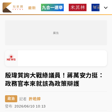
最新
女律師陳昱瑄詐慈濟10億！黃金158kg遭查扣畫面曝光
廣告
暑假過三周才推「E宿新北打卡趣」！抽獎程序複雜 觀
旅局回應了
中信慈善基金會想增加董事人數！辜仲諒向法院聲請遭
NEWS
駁 理由曝光
故宮《龍藏經》特展第2檔！今線上預約開賣一度塞車
殷瑋質詢大戰綠議員！蔣萬安力挺：
周六起展出延長至晚上7時
政務官本來就該為政策辯護
台東農業處長涉圖利渡假村！東檢抗告成功 今重開羈
▲
押庭
▼
許皓婷
政治
記者
父親節泡湯了！中颱白海豚雨彈轟3天 「紅到發紫」降
發布
2026/06/10 10:13
雨熱區曝