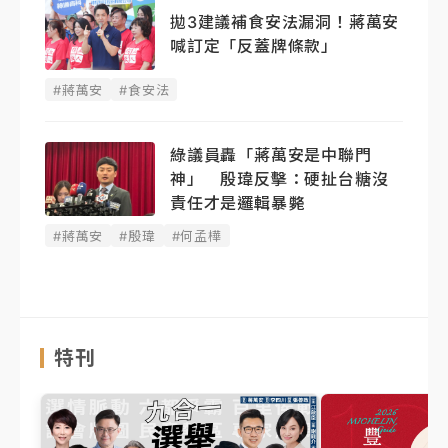
拋3建議補食安法漏洞！蔣萬安
喊訂定「反蓋牌條款」
#蔣萬安
#食安法
綠議員轟「蔣萬安是中聯門
神」 殷瑋反擊：硬扯台糖沒
責任才是邏輯暴斃
#蔣萬安
#殷瑋
#何孟樺
特刊