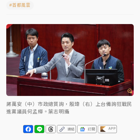
#首都風雲
女律師陳昱瑄詐慈濟10億！黃金158kg遭查扣畫面曝光
暑假過三周才推「E宿新北打卡趣」！抽獎程序複雜 觀
旅局回應了
中信慈善基金會想增加董事人數！辜仲諒向法院聲請遭
駁 理由曝光
故宮《龍藏經》特展第2檔！今線上預約開賣一度塞車
周六起展出延長至晚上7時
台東農業處長涉圖利渡假村！東檢抗告成功 今重開羈
押庭
蔣萬安（中）市政總質詢，殷瑋（右）上台備詢狂戰民
父親節泡湯了！中颱白海豚雨彈轟3天 「紅到發紫」降
進黨議員何孟樺。葉志明攝
雨熱區曝
APP
連結
訂閱