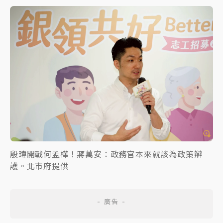
殷瑋開戰何孟樺！蔣萬安：政務官本來就該為政策辯
護。北市府提供