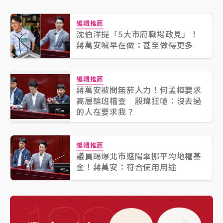
編輯推薦
沈伯洋提「5大市府職場政見」！
蔣萬安喊早在做：甚至做得更多
編輯推薦
蔣萬安被問無菸人力！何孟樺要求
高層輪班稽查 殷瑋狂嗆：沒去過
的人在要求我？
編輯推薦
議員踢爆北市遮陽傘挪平均地權基
金！蔣萬安：符合使用用途