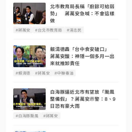
北市教育局長稱「廚餘可給弱
勢」 蔣萬安急喊：不會這樣
做
#蔣萬安
#台北市教育局
#湯志民
賴清德轟「台中食安破口」
蔣萬安酸：神隱一個多月一出
來就推卸責任
#賴清德
#蔣萬安
#中聯毒油
白海豚逼近北市有望放「颱風
整備假」？蔣萬安示警：8、9
日恐有豪大雨
#白海豚颱風
#蔣萬安