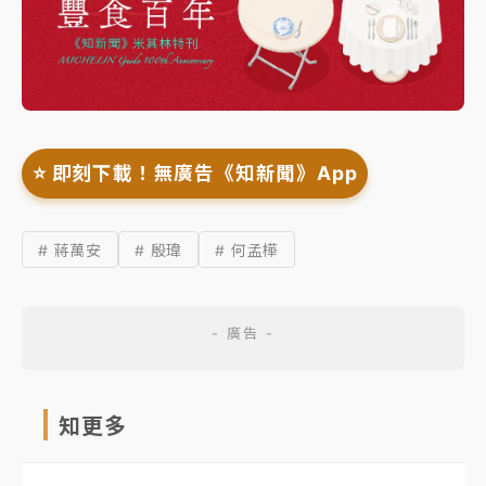
⭐️ 即刻下載！無廣告《知新聞》App
# 蔣萬安
# 殷瑋
# 何孟樺
知更多