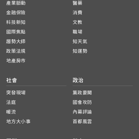
產業脈動
醫藥
金融保險
消費
科技新知
文教
國際焦點
職場
趨勢大師
知天氣
政策法規
知運勢
地產房市
社會
政治
突發現場
黨政要聞
法庭
國會攻防
暖流
內幕評論
地方大小事
首都風雲