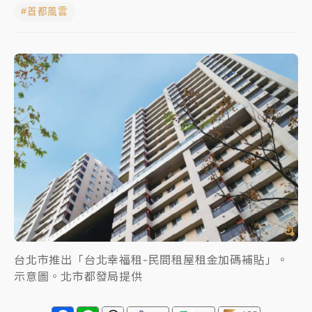
#首都風雲
女律師陳昱瑄詐慈濟10億！黃金158kg遭查扣畫面曝光
暑假過三周才推「E宿新北打卡趣」！抽獎程序複雜 觀
旅局回應了
中信慈善基金會想增加董事人數！辜仲諒向法院聲請遭
駁 理由曝光
故宮《龍藏經》特展第2檔！今線上預約開賣一度塞車
周六起展出延長至晚上7時
台東農業處長涉圖利渡假村！東檢抗告成功 今重開羈
押庭
父親節泡湯了！中颱白海豚雨彈轟3天 「紅到發紫」降
台北市推出「台北幸福租-民間租屋租金加碼補貼」。
雨熱區曝
示意圖。北市都發局提供