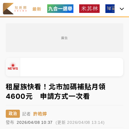
最新
女律師陳昱瑄詐慈濟10億！黃金158kg遭查扣畫面曝光
廣告
暑假過三周才推「E宿新北打卡趣」！抽獎程序複雜 觀
旅局回應了
中信慈善基金會想增加董事人數！辜仲諒向法院聲請遭
NEWS
駁 理由曝光
故宮《龍藏經》特展第2檔！今線上預約開賣一度塞車
租屋族快看！北市加碼補貼月領
周六起展出延長至晚上7時
4600元 申請方式一次看
▲
台東農業處長涉圖利渡假村！東檢抗告成功 今重開羈
▼
押庭
許皓婷
政治
記者
父親節泡湯了！中颱白海豚雨彈轟3天 「紅到發紫」降
發布
2026/04/08 10:37
(更新 2026/04/08 13:14)
雨熱區曝