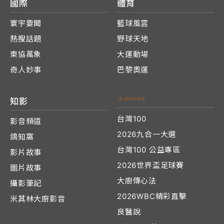
國際
體育
寰宇要聞
籃球風雲
熱搜話題
野球天地
東協萬象
大運動場
奇人妙事
巴黎奧運
知影
台灣100
影音頻道
2026九合一大選
鴿知窩
台灣100 公益專區
影片故事
2026世界盃足球賽
圖片故事
大廚傳心法
攝影筆記
2026WBC精彩直擊
米其林大廚影音
良醫說