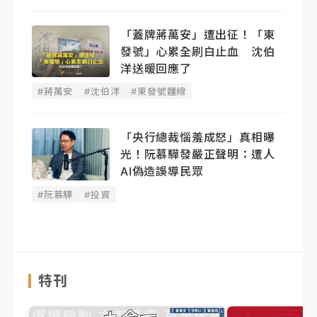
「蓋牌蔣萬安」遭出征！「東
發號」心累全刷白止血 沈伯
洋送暖回應了
#蔣萬安
#沈伯洋
#東發號麵線
「央行總裁惱羞成怒」真相曝
光！阮慕驊發嚴正聲明： 遭人
AI偽造誤導民眾
#阮慕驊
#投資
特刊