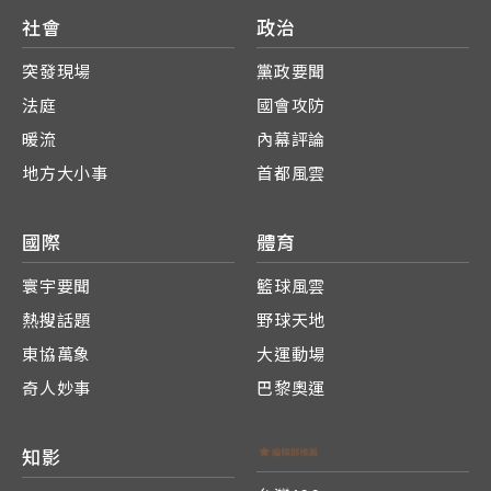
社會
政治
突發現場
黨政要聞
法庭
國會攻防
暖流
內幕評論
地方大小事
首都風雲
國際
體育
寰宇要聞
籃球風雲
熱搜話題
野球天地
東協萬象
大運動場
奇人妙事
巴黎奧運
知影