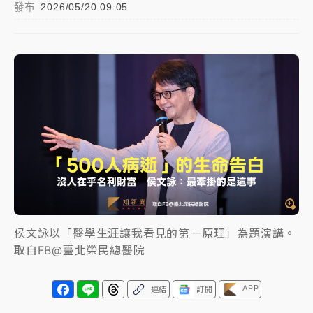
發布
2026/05/20 09:05
女律師陳昱瑄詐慈濟10億！黃金158kg遭查扣畫面曝光
暑假過三周才推「E宿新北打卡趣」！抽獎程序複雜 觀
旅局回應了
中信慈善基金會想增加董事人數！辜仲諒向法院聲請遭
駁 理由曝光
故宮《龍藏經》特展第2檔！今線上預約開賣一度塞車
周六起展出延長至晚上7時
台東農業處長涉圖利渡假村！東檢抗告成功 今重開羈
押庭
侯文詠以「醫學生涯讓我看見的第一原理」為題演講。
父親節泡湯了！中颱白海豚雨彈轟3天 「紅到發紫」降
取自FB@臺北榮民總醫院
雨熱區曝
APP
連結
訂閱