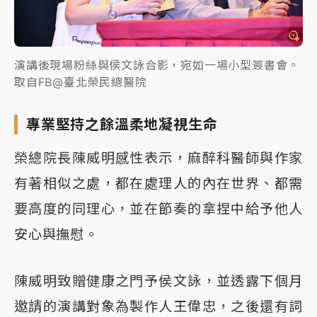
演講後現場粉絲與侯文詠合影，宛如一場小型簽書會。
取自FB@臺北榮民總醫院
專業堅持之餘溫柔地凝視生命
榮總院長陳威明感性表示，麻醉科醫師與作家
有著相似之處，都在處理人的內在世界、都需
要高度的同理心，並在節奏的拿捏中給予他人
安心與撫慰。
陳威明致贈健康之門予侯文詠，並透露下個月
邀請的演講對象為製作人王偉忠，之後還有詞