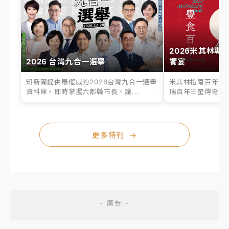
2026米其林專
2026 台灣九合一選舉
饗宴
知新聞提供最權威的2026台灣九合一選舉
米其林指南百年之
資料庫。即時掌握六都縣市長、議...
瑞百年三星傳奇、台
更多特刊
→