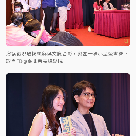
演講後現場粉絲與侯文詠合影，宛如一場小型簽書會。
取自FB@臺北榮民總醫院