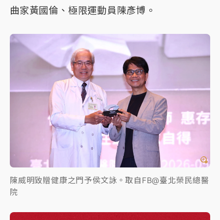
曲家黃國倫、極限運動員陳彥博。
陳威明致贈健康之門予侯文詠。取自FB@臺北榮民總醫
院