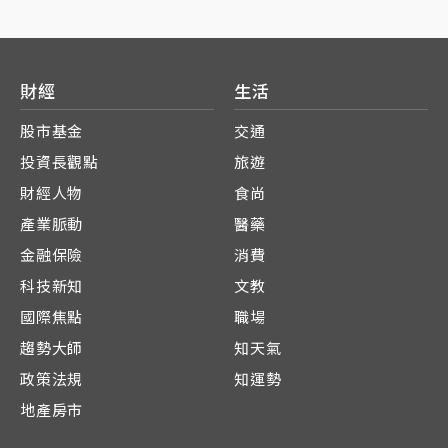
財經
生活
股市基金
交通
投資長觀點
旅遊
財經人物
食尚
產業脈動
醫藥
金融保險
消費
科技新知
文教
國際焦點
職場
趨勢大師
知天氣
政策法規
知運勢
地產房市