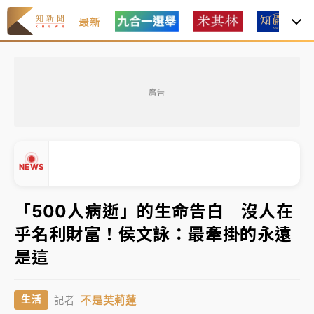
最新
女律師陳昱瑄詐慈濟10億！黃金158kg遭查扣畫面曝光
廣告
暑假過三周才推「E宿新北打卡趣」！抽獎程序複雜 觀
旅局回應了
中信慈善基金會想增加董事人數！辜仲諒向法院聲請遭
NEWS
駁 理由曝光
故宮《龍藏經》特展第2檔！今線上預約開賣一度塞車
「500人病逝」的生命告白 沒人在
周六起展出延長至晚上7時
乎名利財富！侯文詠：最牽掛的永遠
台東農業處長涉圖利渡假村！東檢抗告成功 今重開羈
▲
是這
押庭
▼
父親節泡湯了！中颱白海豚雨彈轟3天 「紅到發紫」降
不是芙莉蓮
生活
記者
雨熱區曝