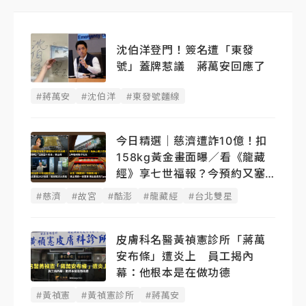
沈伯洋登門！簽名遭「東發
號」蓋牌惹議 蔣萬安回應了
#蔣萬安
#沈伯洋
#東發號麵線
今日精選｜慈濟遭詐10億！扣
158kg黃金畫面曝／看《龍藏
經》享七世福報？今預約又塞
了
#慈濟
#故宮
#酷澎
#龍藏經
#台北雙星
皮膚科名醫黃禎憲診所「蔣萬
安布條」遭炎上 員工揭內
幕：他根本是在做功德
#黃禎憲
#黃禎憲診所
#蔣萬安