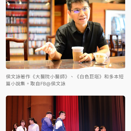
侯文詠著作《大醫院小醫師》、《白色巨塔》和多本短
篇小說集。取自FB@侯文詠