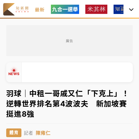
最新
女律師陳昱瑄詐慈濟10億！黃金158kg遭查扣畫面曝光
廣告
暑假過三周才推「E宿新北打卡趣」！抽獎程序複雜 觀
旅局回應了
中信慈善基金會想增加董事人數！辜仲諒向法院聲請遭
NEWS
駁 理由曝光
故宮《龍藏經》特展第2檔！今線上預約開賣一度塞車
羽球｜中租一哥戚又仁「下克上」！
周六起展出延長至晚上7時
逆轉世界排名第4波波夫 新加坡賽
▲
台東農業處長涉圖利渡假村！東檢抗告成功 今重開羈
挺進8強
▼
押庭
父親節泡湯了！中颱白海豚雨彈轟3天 「紅到發紫」降
陳雍仁
體育
記者
雨熱區曝