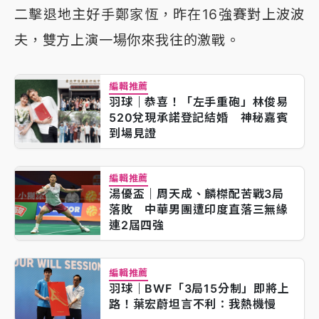
二擊退地主好手鄭家恆，昨在16強賽對上波波
夫，雙方上演一場你來我往的激戰。
編輯推薦
羽球｜恭喜！「左手重砲」林俊易
520兌現承諾登記結婚 神秘嘉賓
到場見證
編輯推薦
湯優盃｜周天成、麟榤配苦戰3局
落敗 中華男團遭印度直落三無緣
連2屆四強
編輯推薦
羽球｜BWF「3局15分制」即將上
路！葉宏蔚坦言不利：我熱機慢