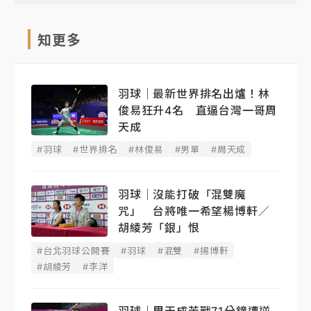
知更多
羽球｜最新世界排名出爐！林
俊易狂升4名 直逼台灣一哥周
天成
#羽球
#世界排名
#林俊易
#男單
#周天成
羽球｜沒能打破「混雙魔
咒」 台將唯一希望楊博軒／
胡綾芳「銀」恨
#台北羽球公開賽
#羽球
#混雙
#揚博軒
#胡綾芳
#李洋