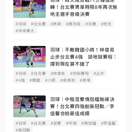
羽球｜周天成苦戰71分鐘遭逆
轉！台北賽男單時隔8年再次無
地主選手晉級決賽
#羽球
#台北賽
#男單
#周天成
#決賽
#地主
#沖本優大
羽球｜不敵韓國小將！林俊易
止步台北賽4強 談地獄賽程：
撐到現在算不錯了
#羽球
#台北賽
#林俊易
#地獄賽程
#止步
#4強
#韓國
#小將
#俞泰彬
#男單
羽球｜中租混雙情侶檔無緣決
賽！台北賽四強創吳冠勳／李
佳馨合拍最佳成績
#羽球
#台北賽
#混雙
#中租
#情侶檔
#李佳馨
#吳冠勳