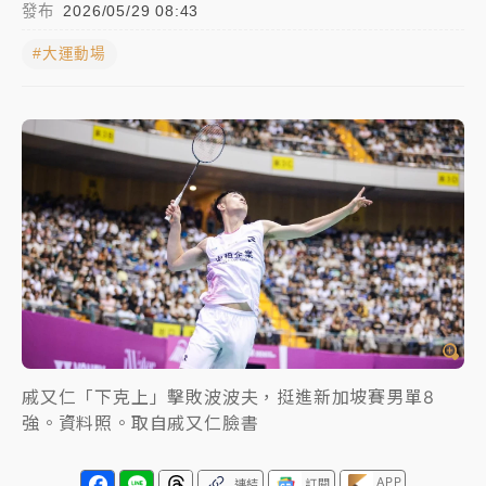
發布
2026/05/29 08:43
女律師陳昱瑄詐慈濟10億！黃金158kg遭查扣畫面曝光
#大運動場
暑假過三周才推「E宿新北打卡趣」！抽獎程序複雜 觀
旅局回應了
中信慈善基金會想增加董事人數！辜仲諒向法院聲請遭
駁 理由曝光
故宮《龍藏經》特展第2檔！今線上預約開賣一度塞車
周六起展出延長至晚上7時
台東農業處長涉圖利渡假村！東檢抗告成功 今重開羈
押庭
父親節泡湯了！中颱白海豚雨彈轟3天 「紅到發紫」降
戚又仁「下克上」擊敗波波夫，挺進新加坡賽男單8
雨熱區曝
強。資料照。取自戚又仁臉書
APP
連結
訂閱