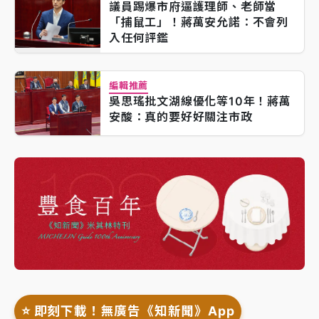
議員踢爆市府逼護理師、老師當
「捕鼠工」！蔣萬安允諾：不會列
入任何評鑑
編輯推薦
吳思瑤批文湖線優化等10年！蔣萬
安酸：真的要好好關注市政
⭐️ 即刻下載！無廣告《知新聞》App