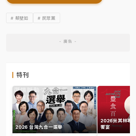
# 蔡壁如
# 民眾黨
特刊
2026米其林專
2026 台灣九合一選舉
饗宴