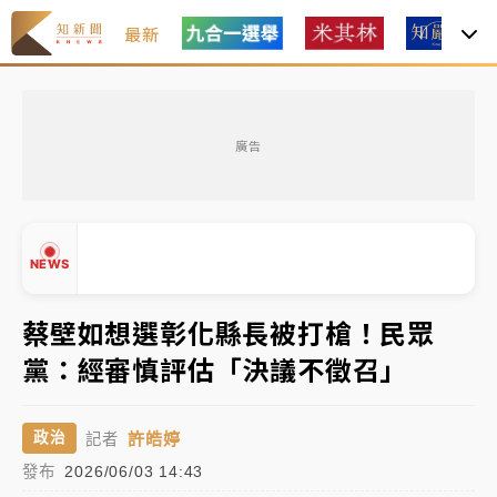
最新
女律師陳昱瑄詐慈濟10億！黃金158kg遭查扣畫面曝光
廣告
暑假過三周才推「E宿新北打卡趣」！抽獎程序複雜 觀
旅局回應了
中信慈善基金會想增加董事人數！辜仲諒向法院聲請遭
NEWS
駁 理由曝光
故宮《龍藏經》特展第2檔！今線上預約開賣一度塞車
蔡壁如想選彰化縣長被打槍！民眾
周六起展出延長至晚上7時
黨：經審慎評估「決議不徵召」
台東農業處長涉圖利渡假村！東檢抗告成功 今重開羈
▲
押庭
▼
許皓婷
政治
記者
父親節泡湯了！中颱白海豚雨彈轟3天 「紅到發紫」降
發布
2026/06/03 14:43
雨熱區曝