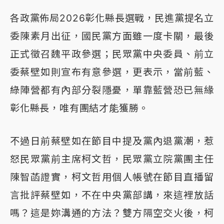
各政黨佈局2026彰化縣長選戰，民進黨提名立
委陳素月出征，國民黨方面雖一度卡關，最後
正式徵召魏平政參選；民眾黨中央委員、前立
委蔡壁如則宣布有意參選，更表示，當前藍、
綠陣營都有內部分裂隱憂，單靠藍營恐已無緣
彰化縣長，唯有團結才能獲勝。
不過日前蔡壁如在節目中提及黨內退黨潮，惹
怒民眾黨前主席柯文哲，民眾黨立院黨團主任
陳智菡證實，柯文哲用個人帳號在節目直播留
言批評蔡壁如，不在中央黨部講，來這裡放話
嗎？這是妳溝通的方法？雙方隔空交火後，柯