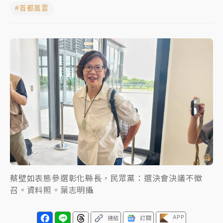
#首都風雲
女律師陳昱瑄詐慈濟10億！黃金158kg遭查扣畫面曝光
暑假過三周才推「E宿新北打卡趣」！抽獎程序複雜 觀
旅局回應了
中信慈善基金會想增加董事人數！辜仲諒向法院聲請遭
駁 理由曝光
故宮《龍藏經》特展第2檔！今線上預約開賣一度塞車
周六起展出延長至晚上7時
台東農業處長涉圖利渡假村！東檢抗告成功 今重開羈
押庭
父親節泡湯了！中颱白海豚雨彈轟3天 「紅到發紫」降
蔡壁如表態參選彰化縣長，民眾黨：選決會決議不徵
雨熱區曝
召。資料照。葉志明攝
APP
連結
訂閱