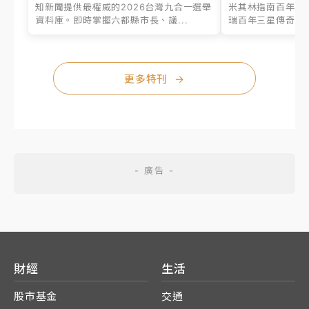
知新聞提供最權威的2026台灣九合一選舉
米其林指南百年之
資料庫。即時掌握六都縣市長、議...
瑞百年三星傳奇、台
更多特刊
→
財經
生活
股市基金
交通