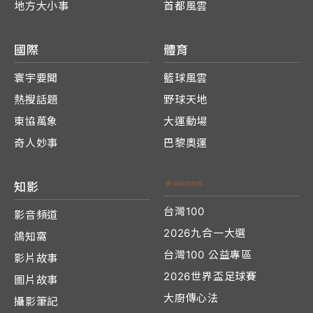
地方大小事
首都風雲
國際
體育
寰宇要聞
籃球風雲
熱搜話題
野球天地
東協萬象
大運動場
奇人妙事
巴黎奧運
知影
台灣100
影音頻道
2026九合一大選
鴿知窩
台灣100 公益專區
影片故事
2026世界盃足球賽
圖片故事
大廚傳心法
攝影筆記