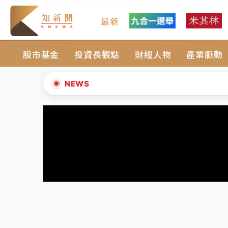
最新
父親節玩樂園！六福村今明2天「爸爸免費」 
股市基金
投資長觀點
財經人物
產業脈動
中颱白海豚環流掠北海！今明防劇烈降雨 東
周末精選｜
慈濟遭詐10億完整始末曝！律師
NEWS
本周爆款短影音｜
柯文哲帶電子手鐶拄拐杖現
▲
周末精選｜
跨境網購族注意！EZ Way若改
▼
蔣萬安的建中同學！47歲法律學霸戰桃園 公
父親節玩樂園！六福村今明2天「爸爸免費」 
中颱白海豚環流掠北海！今明防劇烈降雨 東
周末精選｜
慈濟遭詐10億完整始末曝！律師