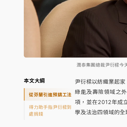
潤泰集團總裁尹衍樑今
本文大綱
尹衍樑以紡織業起家
綠能及壽險領域之
從芬蘭引進預鑄工法
項，並在2012年
得力助手指尹衍樑到
學及法治四領域的全
處捐錢