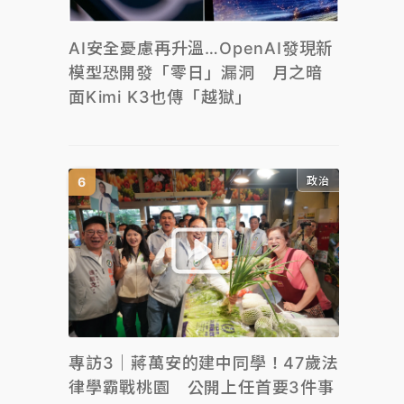
AI安全憂慮再升溫…OpenAI發現新
模型恐開發「零日」漏洞 月之暗
面Kimi K3也傳「越獄」
政治
專訪3｜蔣萬安的建中同學！47歲法
律學霸戰桃園 公開上任首要3件事