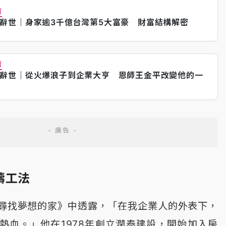
薦
辭世｜身家逾3千億台灣第5大富豪 財富結構解密
薦
辭世｜從火爆浪子到企業大亨 恩師王金平改變他的一
鑄工法
尋找夢想的家》中透露，「在我企業人的外表下，
熱血。」他在1978年創立潤泰建設，開始加入房