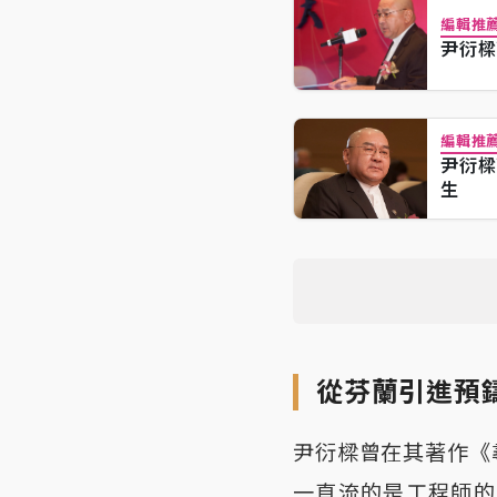
編輯推
尹衍樑
編輯推
尹衍樑
生
從芬蘭引進預
尹衍樑曾在其著作《
一直流的是工程師的