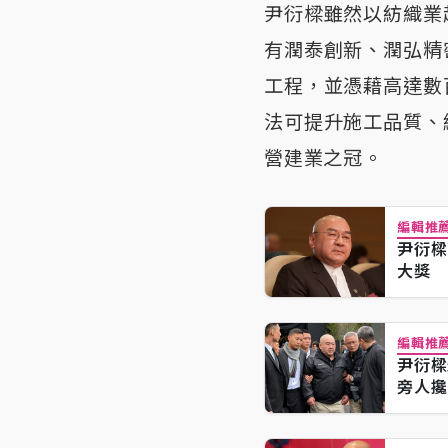
尹衍樑雖然以紡織業
有潤泰創新、潤弘精
工程，並憑藉高達數
法可提升施工品質、
營建業之冠。
編輯推
尹衍樑
大獎
編輯推
尹衍樑
旁人