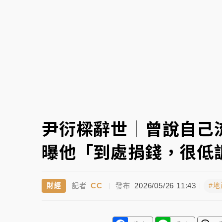
本周爆款短影音｜
柯文哲帶電子手鐶拄拐杖現
周末精選｜
跨境網購族注意！EZ Way若改
蔣萬安的建中同學！47歲法律學霸戰桃園 公
尹衍樑辭世｜曾說自己
曝他「到處捐錢，很低
CC
2026/05/26 11:43
財經
#
記者
|
發布