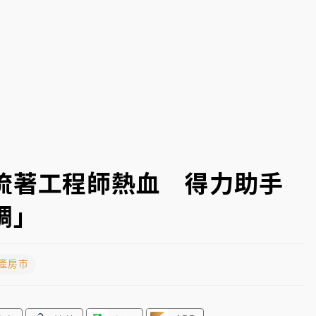
身／周玉蔻蔡玉真開撕爆料
由政府委任 預算難關如何解？
開上任首要3件事
流著工程師熱血 得力助手
調」
地產房市