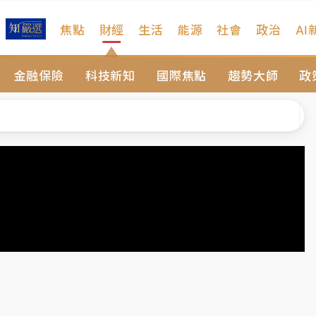
焦點
財經
生活
能源
社會
政治
AI
遠雄海洋買1送1
金融保險
科技新知
國際焦點
趨勢大師
政
部高溫飆38度
掮客大玩兩面手法 郭台銘、蔡英文成關鍵
身／周玉蔻蔡玉真開撕爆料
由政府委任 預算難關如何解？
開上任首要3件事
遠雄海洋買1送1
部高溫飆38度
掮客大玩兩面手法 郭台銘、蔡英文成關鍵