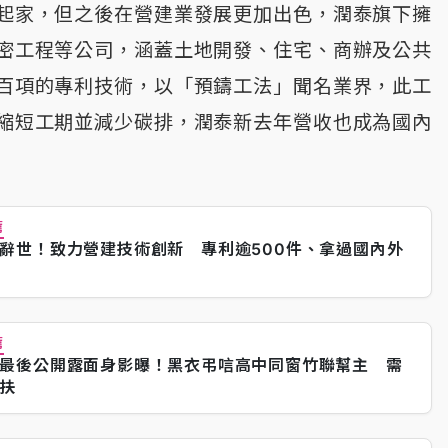
起家，但之後在營建業發展更加出色，潤泰旗下擁
密工程等公司，涵蓋土地開發、住宅、商辦及公共
百項的專利技術，以「預鑄工法」聞名業界，此工
縮短工期並減少碳排，潤泰新去年營收也成為國內
薦
辭世！致力營建技術創新 專利逾500件、拿過國內外
薦
最後公開露面身影曝！黑衣弔唁高中同窗竹聯幫主 需
攙扶