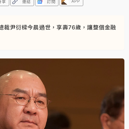
APP
分享
連結
訂閱
總裁尹衍樑今晨過世，享壽76歲，讓整個金融