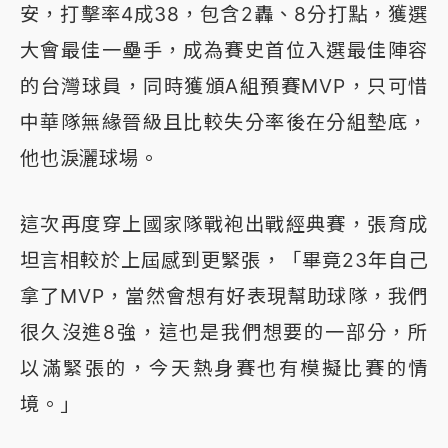
安，打擊率4成38，包含2轟、8分打點，獲選
大會最佳一壘手，成為賽史首位入選最佳陣容
的台灣球員，同時獲頒A組預賽MVP，只可惜
中華隊無緣晉級且比較失分率後在分組墊底，
他也淚灑球場。
這次再度穿上國家隊戰袍出戰經典賽，張育成
坦言相較於上屆感到更緊張，「畢竟23年自己
拿了MVP，當然會想有好表現幫助球隊，我們
很久沒進8強，這也是我們想要的一部分，所
以滿緊張的，今天熱身賽也有模擬比賽的情
境。」