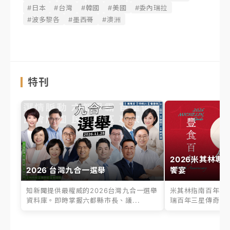
#日本
#台灣
#韓國
#美國
#委內瑞拉
#波多黎各
#墨西哥
#澳洲
特刊
2026米其林專
2026 台灣九合一選舉
饗宴
知新聞提供最權威的2026台灣九合一選舉
米其林指南百年之
資料庫。即時掌握六都縣市長、議...
瑞百年三星傳奇、台