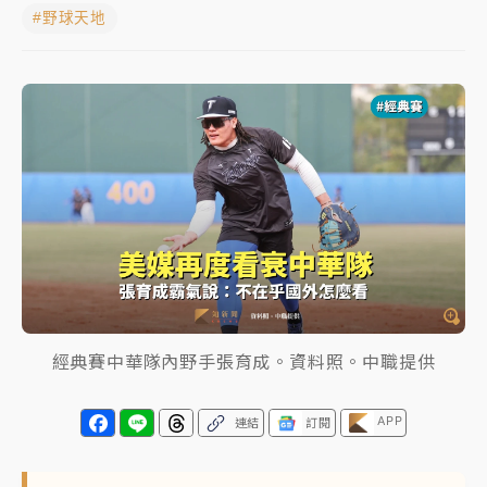
#野球天地
中颱白海豚進逼！台北喜來登圍籬傾倒砸傷人 民權西
路鷹架倒塌壓2車
有片｜
白海豚暴風圈逼近！新北淡水赫見龍捲風 榕樹
連根拔起
中颱白海豚風雨來了！中部以北防豪雨 今晚、明天影
響最劇烈
白海豚逼近！北市水門只出不進 未移置車輛最高罰
4800＋拖吊費
經典賽中華隊內野手張育成。資料照。中職提供
APP
連結
訂閱