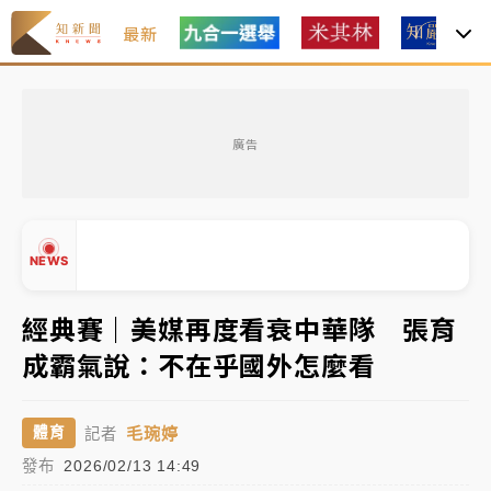
最新
油價持續凍漲！ 中油宣布下周一汽柴油價格維持不變
廣告
中颱白海豚進逼！台北喜來登圍籬傾倒砸傷人 民權西
路鷹架倒塌壓2車
有片｜
白海豚暴風圈逼近！新北淡水赫見龍捲風 榕樹
NEWS
連根拔起
中颱白海豚風雨來了！中部以北防豪雨 今晚、明天影
經典賽｜美媒再度看衰中華隊 張育
響最劇烈
成霸氣說：不在乎國外怎麼看
白海豚逼近！北市水門只出不進 未移置車輛最高罰
▲
4800＋拖吊費
▼
毛琬婷
體育
記者
油價持續凍漲！ 中油宣布下周一汽柴油價格維持不變
發布
2026/02/13 14:49