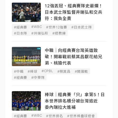
12強丟冠、經典賽隊史最爛！
日本武士隊監督井端弘和交兵
符：我負全責
#WBC
#經典賽
#世界12強賽
#日本武士隊
#日本隊
#井端弘和
#總教練
中職｜向經典賽台灣英雄致
敬！開幕戰前蔡其昌獻花給兄
弟、桃猿代表
#CPBL
#中職
#棒球
#蔡其昌
#開幕戰
#經典賽
#中華隊
棒球｜經典賽「只」拿第5！日
本世界排名積分被台灣追近
委內瑞拉大進補
#WBC
#經典賽
#世界排名
#世界棒壘球總會