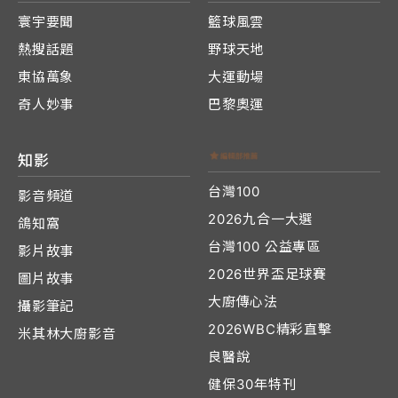
寰宇要聞
籃球風雲
熱搜話題
野球天地
東協萬象
大運動場
奇人妙事
巴黎奧運
知影
台灣100
影音頻道
2026九合一大選
鴿知窩
台灣100 公益專區
影片故事
2026世界盃足球賽
圖片故事
大廚傳心法
攝影筆記
2026WBC精彩直擊
米其林大廚影音
良醫說
健保30年特刊