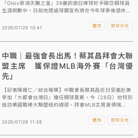
「Oisix新潟天鵝之皇」39歲的旅日棒球好手陽岱鋼球員
生涯倒數中，日前他透過球團宣布將在今年球季後退休，
結束長達逾20年的精彩職棒球員生涯，也象徵台灣球員在
日職一個光輝時代的結束，雖然球員生涯結束，但他留下
體育
野球天地
2026/07/29 10:41
的棒球精神不滅。
中職｜最強會長出馬！蔡其昌拜會大聯
盟主席 獲保證MLB海外賽「台灣優
先」
【記者陳雍仁／綜合報導】中職會長蔡其昌近日受邀赴美
參加「大都會台灣日」擔任開球嘉賓，今（28日）他特別
造訪美國職棒大聯盟紐約總部，拜會MLB主席曼佛瑞
（Rob Manfred），雙方針對台美棒球交流、MLB海外
賽事、國際賽事合作及未來棒球發展等議題深入交換意
體育
野球天地
2026/07/28 11:38
見。由於MLB主席身為全球職業棒球最高決策者，親自會
晤也展現台灣棒球近年在國際棒壇的重要性與能見度。