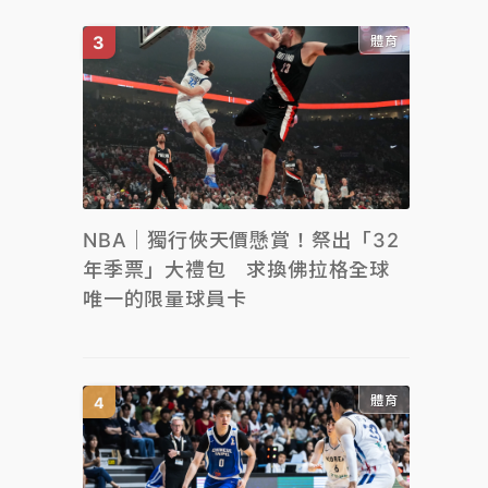
體育
NBA｜獨行俠天價懸賞！祭出「32
年季票」大禮包 求換佛拉格全球
唯一的限量球員卡
體育