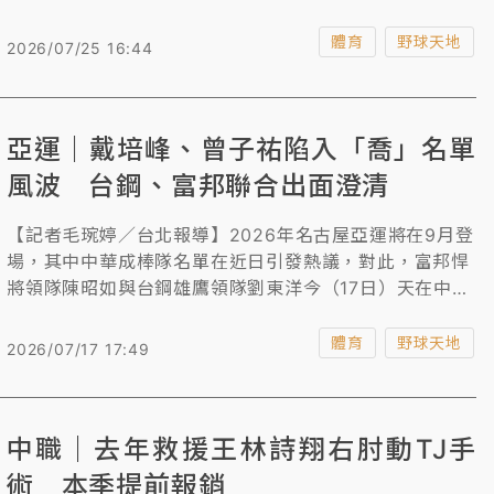
取2028年洛杉磯奧運門票並奪金的使命，而他國家隊第1
個任務就是今年11月舉行的亞洲職棒冠軍爭霸賽
體育
野球天地
2026/07/25 16:44
（APBC）。
亞運｜戴培峰、曾子祐陷入「喬」名單
風波 台鋼、富邦聯合出面澄清
【記者毛琬婷／台北報導】2026年名古屋亞運將在9月登
場，其中中華成棒隊名單在近日引發熱議，對此，富邦悍
將領隊陳昭如與台鋼雄鷹領隊劉東洋今（17日）天在中職
領隊會議結束後共同出面發表聲明，坦言球團確實有就名
單去做協商，但強調，若中華隊還是希望選戴培峰、曾子
體育
野球天地
2026/07/17 17:49
祐的話，球團也全力配合。
中職｜去年救援王林詩翔右肘動TJ手
術 本季提前報銷