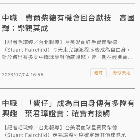
去思考以後大批旅外球員回來時要不要選秀更重要。
中職｜費爾柴德有機會回台獻技 高國
輝：樂觀其成
【記者毛琬婷／台北報導】台美混血好手費爾柴德
（Stuart Fairchild）今天走完讓渡程序後成為自由身，
對於傳出有多支中職球隊對他感興趣，曾一起在經典賽共
事過的現任富邦悍將打擊教練高國輝認為「樂觀其成」，
他提到，「費仔」是位很認真的球員，他展現出來球技跟
體育
野球天地
2026/07/04 16:55
態度是中職球員可以學習的。
中職｜「費仔」成為自由身傳有多隊有
興趣 葉君璋證實：確實有接觸
【記者毛琬婷／台北報導】台美混血球星費爾柴德
（Stuart Fairchild）走完讓渡程序確定無其他球隊承