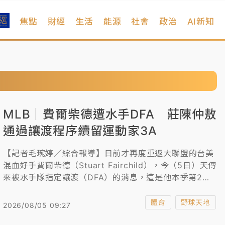
焦點
財經
生活
能源
社會
政治
AI新知
MLB｜費爾柴德遭水手DFA 莊陳仲敖
通過讓渡程序續留運動家3A
【記者毛琬婷／綜合報導】日前才再度重返大聯盟的台美
混血好手費爾柴德（Stuart Fairchild），今（5日）天傳
來被水手隊指定讓渡（DFA）的消息，這是他本季第2度
遭到DFA，只出賽1場擔任代跑、沒有打擊機會；此外，
日前遭到運動家隊DFA的投手莊陳仲敖，在通過讓渡程序
體育
野球天地
2026/08/05 09:27
後沒被其他球隊挑走，被下放3A、續留運動家體系。