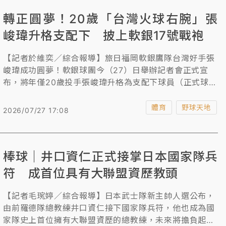
轉正圓夢！20歲「台灣火球右腕」張
峻瑋升格支配下 披上軟銀17號戰袍
【記者於維奕／綜合報導】旅日福岡軟銀鷹隊台灣好手張
峻瑋成功圓夢！軟銀球團今（27）日舉辦記者會正式宣
布，將年僅20歲投手張峻瑋升格為支配下球員（正式球
員），球衣背號也從原本育成的153號改為17號。張峻瑋
本季在二軍展現強大宰制力，憑藉傑出的投球表現獲得球
體育
野球天地
2026/07/27 17:08
團肯定，順利完成加盟時許下的目標。
棒球｜井口資仁正式接掌日本國家隊兵
符 成首位具有大聯盟資歷教頭
【記者毛琬婷／綜合報導】日本武士隊新主帥人選公布，
由前羅德隊總教練井口資仁接下國家隊兵符，他也成為國
家隊史上首位擁有大聯盟資歷的總教練，未來將擔負起爭