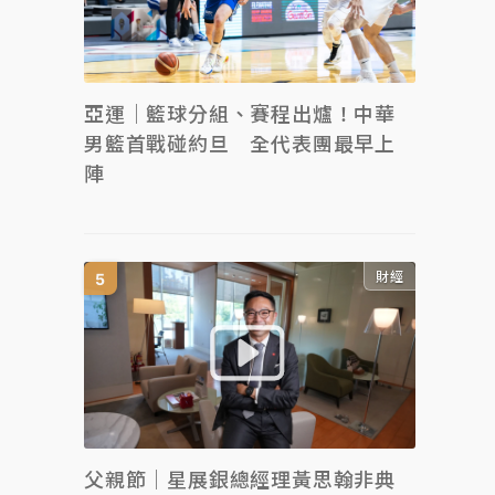
亞運｜籃球分組、賽程出爐！中華
男籃首戰碰約旦 全代表團最早上
陣
財經
父親節｜星展銀總經理黃思翰非典