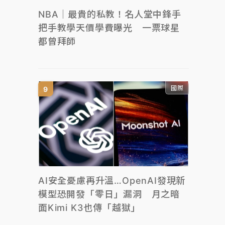
NBA｜最貴的私教！名人堂中鋒手
把手教學天價學費曝光 一票球星
都曾拜師
國際
AI安全憂慮再升溫…OpenAI發現新
模型恐開發「零日」漏洞 月之暗
面Kimi K3也傳「越獄」