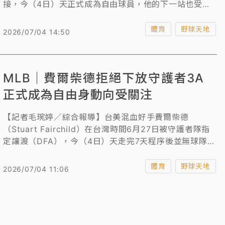
接，今（4日）天正式成為自由球員，他的下一站也受到
關注，外傳有多支中職球隊對他感興趣，對此，味全龍總
教練葉君璋證實，球團確實有意網羅他，「確實是有討論
體育
野球天地
2026/07/04 14:50
的空間。」
MLB｜費爾柴德拒絕下放守護者3A
正式成為自由身動向受關注
【記者毛琬婷／綜合報導】台美混血好手費爾柴德
（Stuart Fairchild）在台灣時間6月27日被守護者隊指
定讓渡（DFA），今（4日）天走完7天程序後並無球隊承
接，他也拒絕被下放，選擇成為自由球員，接下來他將能
自由與所有球團接觸，尋求下一個機會。
體育
野球天地
2026/07/04 11:06