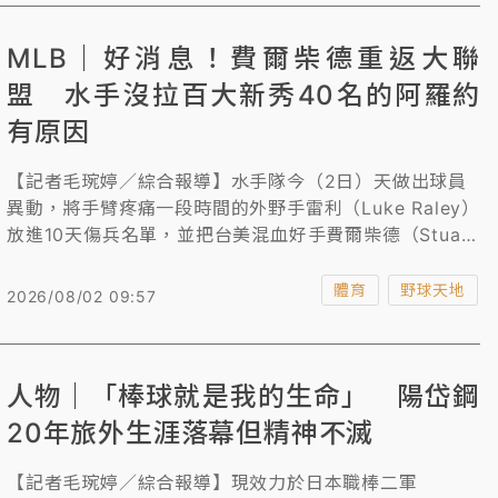
MLB｜好消息！費爾柴德重返大聯
盟 水手沒拉百大新秀40名的阿羅約
有原因
【記者毛琬婷／綜合報導】水手隊今（2日）天做出球員
異動，將手臂疼痛一段時間的外野手雷利（Luke Raley）
放進10天傷兵名單，並把台美混血好手費爾柴德（Stuart
Fairchild）升上大聯盟，不過今天對上雙城隊的比賽「費
仔」並未出賽，水手最終以4比3險勝。
體育
野球天地
2026/08/02 09:57
人物｜「棒球就是我的生命」 陽岱鋼
20年旅外生涯落幕但精神不滅
【記者毛琬婷／綜合報導】現效力於日本職棒二軍