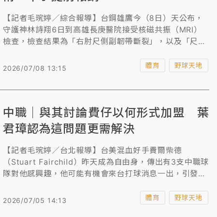
【記者毛琬婷／綜合報導】台鋼雄鷹今（8日）天公布，
守護神林詩翔6日到高雄長庚醫院接受核磁共振（MRI）
檢查，檢查結果為「右肘尺側副韌帶斷裂」，以及「尺側
腕屈肌肌腱斷裂」，經討論後決定動刀進行手術，本季提
前報銷。
體育
野球天地
2026/07/08 13:15
中職｜與其討論費仔以何形式加盟 葉
君璋認為這問題更需解決
【記者毛琬婷／台北報導】台美混血好手費爾柴德
（Stuart Fairchild）昨天成為自由身，傳出有3支中職球
隊對他感興趣，他可能有機會來台打球消息一出，引發球
迷熱議。對於「費仔」未來將以何種形式加入，味全龍總
教練葉君璋並未給明確答案，而是強調「公平性」，且他
體育
野球天地
2026/07/05 14:13
還提到，與其現在去討論費爾柴德怎麼加入中職，還不如