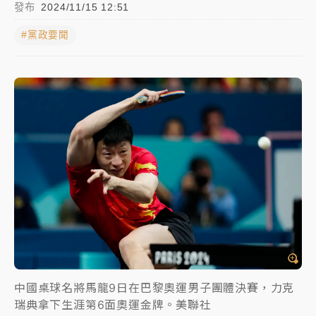
發布
2024/11/15 12:51
女律師陳昱瑄詐慈濟10億！黃金158kg遭查扣畫面曝光
#黨政要聞
暑假過三周才推「E宿新北打卡趣」！抽獎程序複雜 觀
旅局回應了
中信慈善基金會想增加董事人數！辜仲諒向法院聲請遭
駁 理由曝光
故宮《龍藏經》特展第2檔！今線上預約開賣一度塞車
周六起展出延長至晚上7時
台東農業處長涉圖利渡假村！東檢抗告成功 今重開羈
押庭
父親節泡湯了！中颱白海豚雨彈轟3天 「紅到發紫」降
雨熱區曝
中國桌球名將馬龍9日在巴黎奧運男子團體決賽，力克
瑞典拿下生涯第6面奧運金牌。美聯社