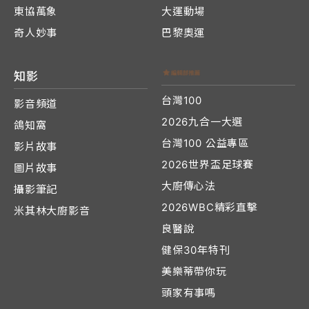
東協萬象
大運動場
奇人妙事
巴黎奧運
知影
台灣100
影音頻道
2026九合一大選
鴿知窩
台灣100 公益專區
影片故事
2026世界盃足球賽
圖片故事
大廚傳心法
攝影筆記
2026WBC精彩直擊
米其林大廚影音
良醫說
健保30年特刊
美樂蒂帶你玩
頭家有事嗎