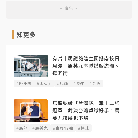
知更多
有片｜馬龍隨陸生團抵南投日
月潭 馬英九率隊搭船遊湖、
逛老街
#陸生團
#馬英九
#馬龍
#奧運
#金牌
馬龍認證「台灣隊」奪十二強
冠軍 對決台灣桌球好手！馬
英九技癢也下場
#馬龍
#馬英九
#世界12強
#棒球