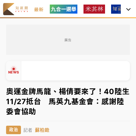
最新
女律師陳昱瑄詐慈濟10億！黃金158kg遭查扣畫面曝光
廣告
暑假過三周才推「E宿新北打卡趣」！抽獎程序複雜 觀
旅局回應了
中信慈善基金會想增加董事人數！辜仲諒向法院聲請遭
NEWS
駁 理由曝光
故宮《龍藏經》特展第2檔！今線上預約開賣一度塞車
奧運金牌馬龍、楊倩要來了！40陸生
周六起展出延長至晚上7時
11/27抵台 馬英九基金會：感謝陸
台東農業處長涉圖利渡假村！東檢抗告成功 今重開羈
▲
委會協助
押庭
▼
父親節泡湯了！中颱白海豚雨彈轟3天 「紅到發紫」降
蘇柏銓
政治
記者
雨熱區曝