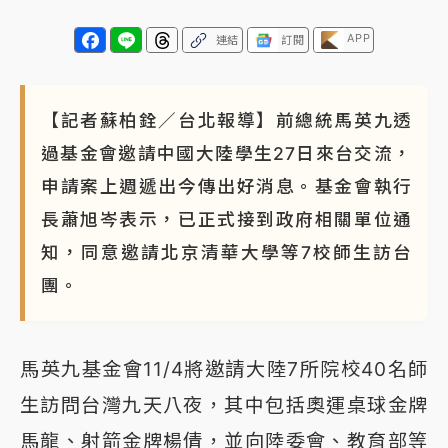
APP
連結
訂閱
【記者蘇柏銓／台北報導】前總統馬英九透
過基金會邀請中國大陸學生27日來台交流，
申請案上週遞出今傳出好消息。基金會執行
長蕭旭岑表示，已正式接到政府相關單位通
知，同意邀請北京清華大學等7校師生訪台
團。
馬英九基金會11/4將邀請大陸7所院校40名師
生訪問台灣九天八夜，其中包括奧運桌球金牌
馬龍、射箭金牌楊倩，並向陸委會、教育部等