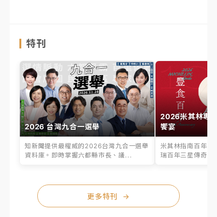
特刊
2026米其林專
2026 台灣九合一選舉
饗宴
知新聞提供最權威的2026台灣九合一選舉
米其林指南百年之
資料庫。即時掌握六都縣市長、議...
瑞百年三星傳奇、台
更多特刊
→