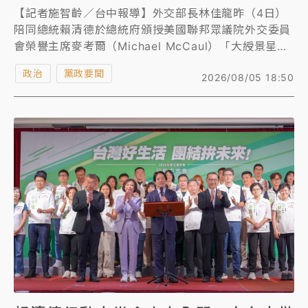
【記者施智齡／台中報導】外交部長林佳龍昨（4日）
陪同總統賴清德於總統府頒授美國聯邦眾議院外交委員
會榮譽主席麥考爾（Michael McCaul）「大綬景星勳
章」，並於外交部設宴歡迎麥考爾再次訪問台灣。林佳
政治
黨政要聞
2026/08/05 18:50
龍表示，麥考爾多年來始終以實際行動支持台灣，對深
化台美夥伴關係貢獻卓著。