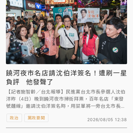
智慧，「再搖擺一次，換人換黨做看看」，讓何欣純當
選台中市長。
饒河夜市名店請沈伯洋簽名！遭刷一星
負評 他發聲了
【記者施智齡／台北報導】民進黨台北市長參選人沈伯
洋昨（4日）晚到饒河夜市掃街拜票，百年名店「東發
號麵線」邀請沈伯洋簽名時，用菜單將一旁台北市長蔣
萬安簽名蓋住，遭網友刷Google地圖一星負評，沈伯
政治
黨政要聞
2026/08/05 12:38
洋今直指這是「紅線」，希望蔣萬安呼籲支持者不要有
這樣的行動。