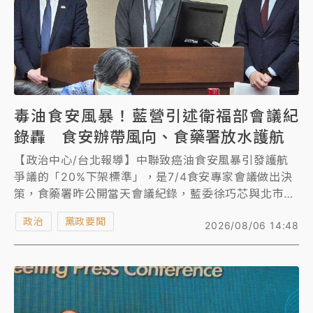
毒油食安風暴！藍營引述衛福部會議紀
錄轟 食安辦帶風向、食藥署放水護航
【政治中心/台北報導】中聯致癌油食安風暴引發護航
爭議的「20%下架標準」，是7/4食安專家會議做出決
策，食藥署昨公開當天會議紀錄，藍委徐巧芯與北市議
員游淑慧接力引據會議紀錄指控，行政院食安辦公室主
政治
黨政要聞
2026/08/06 14:48
任許輔在會議一開始便「預設立場帶風向」，引導專家
制定寬鬆標準；而這條備受爭議的「20%預防性下架門
檻」，最終則由食藥署長姜至剛親自拍板裁示，完全是
行政便宜行事而非科學評估。