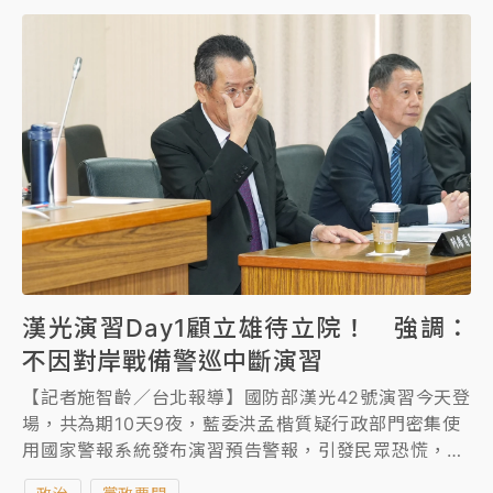
漢光演習Day1顧立雄待立院！ 強調：
不因對岸戰備警巡中斷演習
【記者施智齡／台北報導】國防部漢光42號演習今天登
場，共為期10天9夜，藍委洪孟楷質疑行政部門密集使
用國家警報系統發布演習預告警報，引發民眾恐慌，並
造成警報疲乏。實兵操演首日，國防部長顧立雄應立法