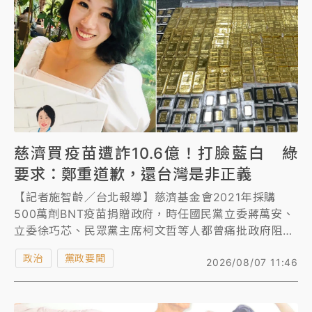
女律師陳昱瑄詐慈濟10億！黃金158kg遭查扣畫面曝光
暑假過三周才推「E宿新北打卡趣」！抽獎程序複雜 觀
旅局回應了
中信慈善基金會想增加董事人數！辜仲諒向法院聲請遭
駁 理由曝光
慈濟買疫苗遭詐10.6億！打臉藍白 綠
故宮《龍藏經》特展第2檔！今線上預約開賣一度塞車
周六起展出延長至晚上7時
要求：鄭重道歉，還台灣是非正義
【記者施智齡／台北報導】慈濟基金會2021年採購
台東農業處長涉圖利渡假村！東檢抗告成功 今重開羈
500萬劑BNT疫苗捐贈政府，時任國民黨立委蔣萬安、
押庭
立委徐巧芯、民眾黨主席柯文哲等人都曾痛批政府阻擋
父親節泡湯了！中颱白海豚雨彈轟3天 「紅到發紫」降
民間購買疫苗，伴隨台中地檢署近日起訴涉詐騙慈濟
政治
雨熱區曝
黨政要聞
2026/08/07 11:46
10.6億元的律師陳昱瑄、掮客李易儒等17人，讓事件再
受討論。民進黨發言人人李坤城直言，這是藍白大型翻
車現場，要求當年不斷抹黑詆毀民進黨政府及防疫團隊