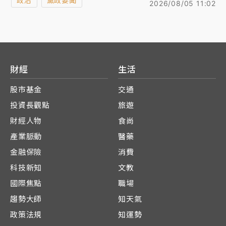
政治
黨政要聞
2026/08/05 11:02
院國防委員會要求前往專報，並備質詢，無法親自坐鎮
演習，對此，他表示，立法院對漢光演習及相關工作的
監督，我們都予以尊重；並解釋國家警報通知方式，主
要是透過多通道、管道傳遞資訊，讓民眾能即時掌握訊
息，至於實際通知方式，仍由主管機關負責。
財經
生活
股市基金
交通
投資長觀點
旅遊
財經人物
食尚
產業脈動
醫藥
金融保險
消費
科技新知
文教
國際焦點
職場
趨勢大師
知天氣
政策法規
知運勢