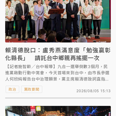
賴清德脫口：盧秀燕滿意度「勉強贏彰
化縣長」 請託台中鄉親再搖擺一次
【記者施智齡／台中報導】九合一選舉倒數3個月，民
進黨啟動行動中常會，今天首場來到台中，由市長參選
人何欣純報告台中治理願景，黨主席賴清德致詞直指台
中市政表現不如市民期待，市長盧秀燕的個人滿意度跟
政治
黨政要聞
2026/08/05 15:13
高雄市長陳其邁比，差太遠，遠遠不及，並細數中部五
縣市，盧秀燕表現不如雲林縣長、南投縣長、苗栗縣
長，「勉勉強強…贏過彰化縣長而已。」台中是台灣最
重要的搖擺州，賴清德現場懇請台中父老鄉親再次展現