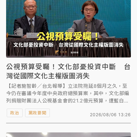
公視預算受矚！文化部憂投資中斷 台
灣從國際文化主權版圖消失
【記者施智齡／台北報導】立法院拖延8個月之久，至
今仍在審議今年度中央政府總預算案，其中，文化部編
列捐贈財團法人公視基金會的21.2億元預算，遭藍白陣
營提案刪減、凍結超過10億元，引發文藝、影視界譁
政治
黨政要聞
2026/08/06 13:26
然，公視逾50位製作人發起連署呼籲立委守護公共媒
體，勿刪凍預算。文化部次長王時思表示，文化累積快
的2到3年，長的大概8到10年，任何投資、國家預算中