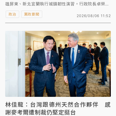
雄屏東、新北宜蘭執行城鎮韌性演習。行政院長卓榮泰
今表示，8月10日及8月13日實施行動網路降速30分鐘
政治
黨政要聞
2026/08/06 11:52
的演練，透過演習持續發掘問題、精進機制，將演訓成
果落實於平時整備及危機應變工作，全面提升政府的整
體應處效能。
林佳龍：台灣跟德州天然合作夥伴 感
謝麥考爾遭制裁仍堅定挺台