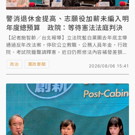
警消退休金提高、志願役加薪未編入明
年度總預算 政院：等待憲法法庭判決
【記者施智齡／台北報導】立法院藍白黨團去年底主導
通過反年改法案，停砍公立教職、公務人員年金，行政
院、考試院雖聲請釋憲，近日仍照修法內容補發差額。
不過，針對立院去年1月、6月修法提高警消所得替代
政治
黨政要聞
2026/08/06 15:41
率、增加志願役待遇等部分，據了解，政院未將相關預
算編入明年度總預算案，引發雙標爭議。政院發言人李
慧芝說，沒有雙標，政府只有一個標準，就是公平地照
顧全體國人，不論是軍公教、勞工或是各行各業工作
者。