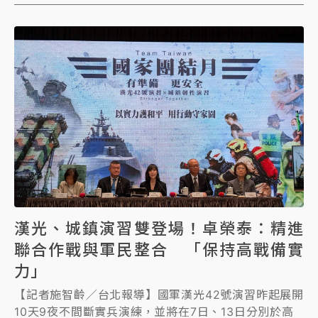
公民公開招募監票員報名，號召全民參與。
漢光、城鎮演習雙登場！卓榮泰：精進
聯合作戰與軍民整合 「保持高戰備實
力」
【記者施智齡／台北報導】國軍漢光42號演習昨起展開
10天9夜不間斷實兵演練，並將在7日、13日分別於高