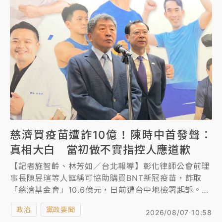
的藍白政治人物鄭重道歉。
慈濟買疫苗遭詐10億！陳時中首發聲：
真相大白 當初做不實指控人應道歉
【記者施智齡、林芳如／台北報導】彰化律師公會前理
事長陳昱瑄等人誆稱可協助購買BNT新冠疫苗，詐取
「慈濟基金會」10.6億元，日前遭台中地檢署起訴。當
時擔任指揮官的衛福部長陳時中曾示警「拿不出原廠證
政治
黨政要聞
2026/08/07 10:58
明、要先付訂金手續費的都是騙人的」，勸導外界購買