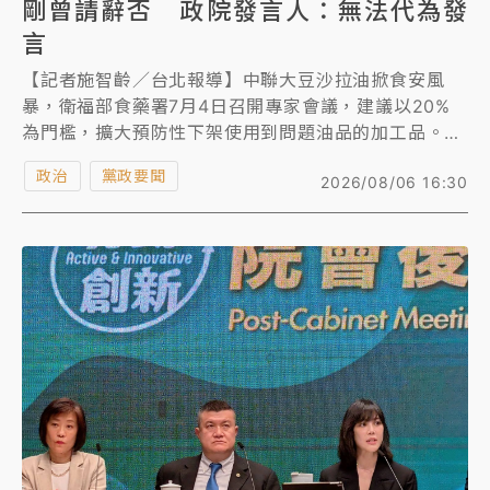
剛曾請辭否 政院發言人：無法代為發
言
【記者施智齡／台北報導】中聯大豆沙拉油掀食安風
暴，衛福部食藥署7月4日召開專家會議，建議以20%
為門檻，擴大預防性下架使用到問題油品的加工品。食
藥署昨晚公布專家會議記錄，藍營質疑政院食安辦主任
政治
黨政要聞
2026/08/06 16:30
許輔列席，政院對放行20％以下問題油早知情。針對後
續究責，衛福部長石崇良、食藥署長姜至剛、許輔等官
員是否曾請辭?行政院發言人李慧芝表示，「同仁的個
人想法，我無法代為發言。」