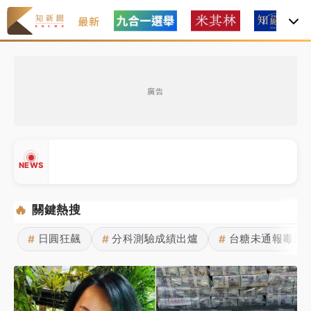
最新
女律師陳昱瑄詐慈濟10億！黃金158kg遭查扣畫面曝光
廣告
暑假過三周才推「E宿新北打卡趣」！抽獎程序複雜 觀
旅局回應了
中信慈善基金會想增加董事人數！辜仲諒向法院聲請遭
NEWS
駁 理由曝光
故宮《龍藏經》特展第2檔！今線上預約開賣一度塞車
🔥
關鍵熱搜
周六起展出延長至晚上7時
日圓狂飆
分科測驗成績出爐
台糖未通報毒油
#
#
#
台東農業處長涉圖利渡假村！東檢抗告成功 今重開羈
▲
押庭
▼
父親節泡湯了！中颱白海豚雨彈轟3天 「紅到發紫」降
雨熱區曝