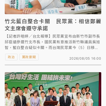
竹北藍白整合卡關 民眾黨：相信鄭麗
文主席會遵守承諾
【記者許皓婷／台北報導】民眾黨宣布由新竹市副市長
邱臣遠參選竹北市長，國民黨有意推派新竹縣議員吳旭
智，藍白整合疑似卡關。而台灣民眾黨今（5）日移師
竹北召開中央委員會，黨主席黃國昌表示，在野合作必
政治
黨政要聞
2026/08/05 16:00
須建立在誠信的基礎之上，「我一直相信鄭麗文主席會
遵守承諾，但也希望徐欣瑩委員說到做到」。