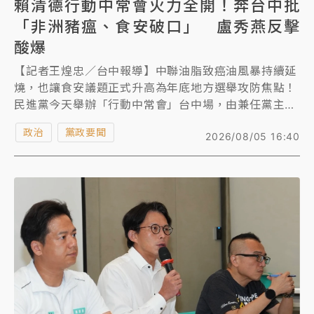
賴清德行動中常會火力全開！奔台中批
「非洲豬瘟、食安破口」 盧秀燕反擊
酸爆
【記者王煌忠／台中報導】中聯油脂致癌油風暴持續延
燒，也讓食安議題正式升高為年底地方選舉攻防焦點！
民進黨今天舉辦「行動中常會」台中場，由兼任黨主席
的總統賴清德率領全體中常委及黨務主管移師台中，替
政治
黨政要聞
2026/08/05 16:40
民進黨台中市長參選人何欣純站台，賴清德在致詞中大
篇幅批評台中市長盧秀燕施政表現，直指台中市已成為
「非洲豬瘟破口、食安問題破口」，對此，盧秀燕則回
擊表示，總統自7月6日針對食安事件發言後，近1個月
未再公開談論食安議題，面對中聯油脂苯駢芘事件持續
延燒，甚至擴及苦茶油產品，總統應出面說明並提出解
決方案。