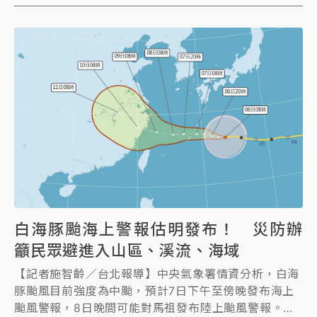
疫苗僅跟政府合作，被在野黨抹黑「阻擋民間團體採購
BNT」，時隔多年真相大白。陳時中今首度發聲，遺憾
大家當時為了選舉利益，對執政、防疫團隊極盡抹黑，
當初做不實指控的人應對社會道歉。
白海豚颱海上警報估明發布！ 災防辦
籲民眾避進入山區、溪流、海域
【記者施智齡／台北報導】中央氣象署情資分析，白海
豚颱風目前強度為中颱，預計7日下午至傍晚發布海上
颱風警報，8日晚間可能對馬祖發布陸上颱風警報。行