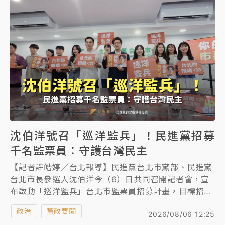
斷，中斷的是一個世代的文化斷層，意味台灣從國際文
化主權版圖上消失。
沈伯洋號召「巡洋監兵」！民進黨招募
千名監票員：守護台灣民主
【記者許皓婷／台北報導】民進黨台北市黨部、民進黨
台北市長參選人沈伯洋今（6）日共同召開記者會，宣
布啟動「巡洋監兵」台北市監票員招募計畫，目標招募
千名公民監票員，於今年11月28日投票日當天，在各投
政治
黨政要聞
2026/08/06 12:25
開票所協助監督選舉過程，確保選務公開透明，首次向