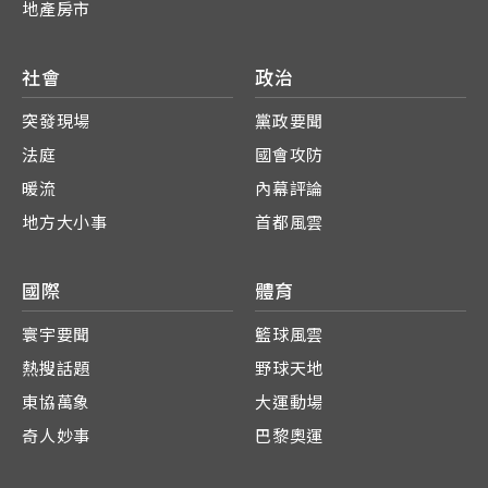
地產房市
社會
政治
突發現場
黨政要聞
法庭
國會攻防
暖流
內幕評論
地方大小事
首都風雲
國際
體育
寰宇要聞
籃球風雲
熱搜話題
野球天地
東協萬象
大運動場
奇人妙事
巴黎奧運