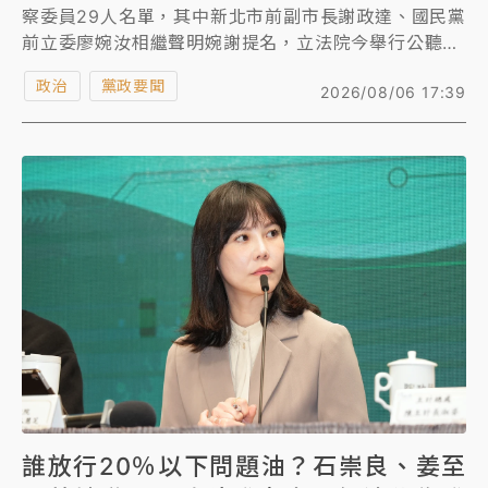
察委員29人名單，其中新北市前副市長謝政達、國民黨
前立委廖婉汝相繼聲明婉謝提名，立法院今舉行公聽
會，學者質疑資料竟還有謝政達、廖婉汝的自傳，「總
政治
黨政要聞
2026/08/06 17:39
統府是不是涉及偽造文書？」總統府澄清，謝政達先生
及廖婉如女士婉謝提名後，總統府已向立法院取回原件
資料，並檢還當事人，今日立法院公聽會所使用的相關
資料，並非由總統府提供。
誰放行20％以下問題油？石崇良、姜至