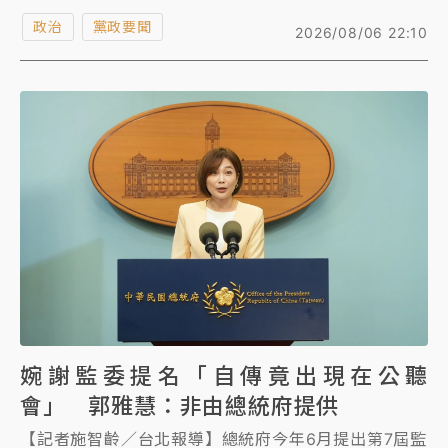
政院長卓榮泰指示行政院災害防救辦公室今召開前置情
政治
黨政要聞
2026/08/06 22:10
資研判會議，要求中央相關機關與地方政府保持密切聯
繫，嚴密監控雨量及災害潛勢變化，並針對高災害潛勢
區儘早啟動避災、減災措施。
婉謝監委提名「自傳竟出現在公聽
會」 郭雅慧：非由總統府提供
【記者施智齡／台北報導】總統府今年6月提出第7屆監