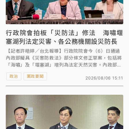
行政院會拍板「災防法」修法 海嘯堰
塞湖列法定災害、各公務機關設災防長
【記者許皓婷／台北報導】行政院院會今（6）日通過
內政部擬具《災害防救法》部分條文修正草案，包括將
「海嘯」及「堰塞湖」增列為法定天然災害。內政部長
劉世芳表示，為落實「專業導向，專人負責，專職防
政治
黨政要聞
2026/08/06 15:11
災」的核心理念，本次修法特別汲取114年丹娜絲颱
風、樺加沙颱風及花蓮縣馬太鞍溪堰塞湖等災害經驗，
旨在打破過往各部會防救災業務散見於各個計畫，較缺
乏具體執行力的困境。