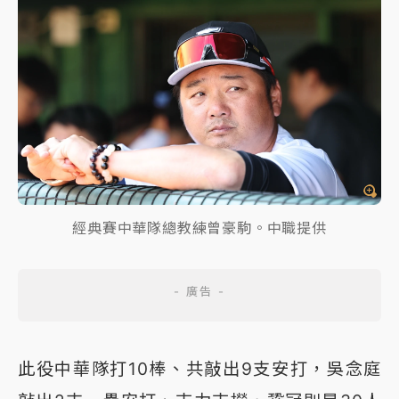
經典賽中華隊總教練曾豪駒。中職提供
此役中華隊打10棒、共敲出9支安打，吳念庭