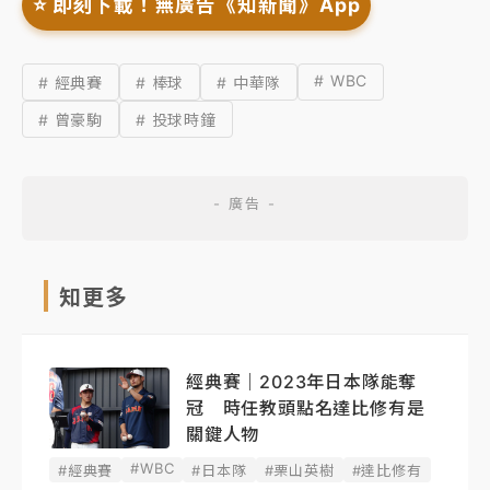
⭐️ 即刻下載！無廣告《知新聞》App
# WBC
# 經典賽
# 棒球
# 中華隊
# 曾豪駒
# 投球時鐘
知更多
經典賽｜2023年日本隊能奪
冠 時任教頭點名達比修有是
關鍵人物
#WBC
#經典賽
#日本隊
#栗山英樹
#達比修有