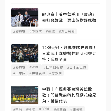
經典賽｜看中華隊用「靈魂」
去打台韓戰 栗山英樹好感動
#經典賽
#中華隊
#棒球
#栗山英樹
12強丟冠、經典賽隊史最爛！
日本武士隊監督井端弘和交兵
符：我負全責
#WBC
#經典賽
#世界12強賽
#日本武士隊
#日本隊
#井端弘和
#總教練
中職｜向經典賽台灣英雄致
敬！開幕戰前蔡其昌獻花給兄
弟、桃猿代表
#CPBL
#中職
#棒球
#蔡其昌
#開幕戰