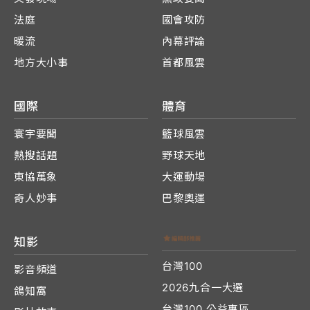
法庭
國會攻防
暖流
內幕評論
地方大小事
首都風雲
國際
體育
寰宇要聞
籃球風雲
熱搜話題
野球天地
東協萬象
大運動場
奇人妙事
巴黎奧運
知影
台灣100
影音頻道
2026九合一大選
鴿知窩
台灣100 公益專區