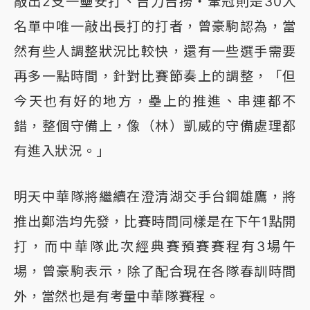
敲出2支一壘安打、吉力吉撈・鞏冠則是30人
名單中唯一敲出長打的打者，曾豪駒認為，當
然有些人調整狀況比較快，還有一些選手需要
再多一點時間，針對比賽節奏上的調整，「但
今天也有好的地方，壘上的推進、串連都不
錯，整個守備上，像（林）凱威的守備處理都
有進入狀況。」
明天中華隊將繼續在澄清湖交手台鋼雄鷹，將
推出鄭浩均先發，比賽時間同樣是在下午1點開
打，而中華隊此次經典賽預賽賽程有3場午
場，曾豪駒表示，除了配合現在各隊春訓時間
外，當然也是有考量中華隊賽程。