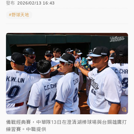
發布
2026/02/13 16:43
女律師陳昱瑄詐慈濟10億！黃金158kg遭查扣畫面曝光
#野球天地
暑假過三周才推「E宿新北打卡趣」！抽獎程序複雜 觀
旅局回應了
中信慈善基金會想增加董事人數！辜仲諒向法院聲請遭
駁 理由曝光
故宮《龍藏經》特展第2檔！今線上預約開賣一度塞車
周六起展出延長至晚上7時
台東農業處長涉圖利渡假村！東檢抗告成功 今重開羈
押庭
父親節泡湯了！中颱白海豚雨彈轟3天 「紅到發紫」降
雨熱區曝
備戰經典賽，中華隊13日在澄清湖棒球場與台鋼雄鷹打
練習賽。中職提供