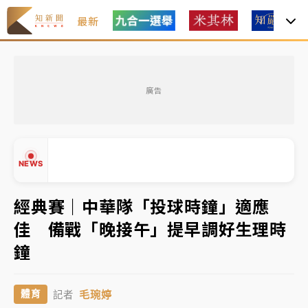
最新
女律師陳昱瑄詐慈濟10億！黃金158kg遭查扣畫面曝光
廣告
暑假過三周才推「E宿新北打卡趣」！抽獎程序複雜 觀
旅局回應了
中信慈善基金會想增加董事人數！辜仲諒向法院聲請遭
NEWS
駁 理由曝光
故宮《龍藏經》特展第2檔！今線上預約開賣一度塞車
經典賽｜中華隊「投球時鐘」適應
周六起展出延長至晚上7時
佳 備戰「晚接午」提早調好生理時
台東農業處長涉圖利渡假村！東檢抗告成功 今重開羈
▲
鐘
押庭
▼
父親節泡湯了！中颱白海豚雨彈轟3天 「紅到發紫」降
毛琬婷
體育
記者
雨熱區曝