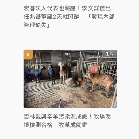
宏碁法人代表也跳船！李文詳僅出
任兆基董座2天就閃辭 「發現內部
管理缺失」
生活
雲林戴奧辛羊污染源成謎！牧場環
境檢測合格 牧草成關鍵