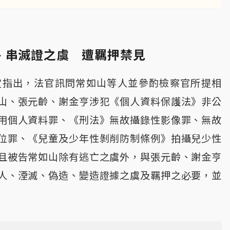
、串滅證之虞 遭羈押禁見
定指出，法官訊問常如山等人並參酌檢察官所提相
山、張元齡、謝金亨涉犯《個人資料保護法》非公
用個人資料罪、《刑法》無故攝錄性影像罪、無故
位罪、《兒童及少年性剝削防制條例》拍攝兒少性
且被告常如山除有逃亡之虞外，與張元齡、謝金亨
人、湮滅、偽造、變造證據之虞及羈押之必要，並