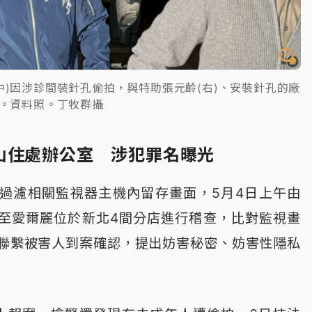
中)因涉診間裝針孔偷拍，與特助張元齡(右)、安裝針孔的廠
見。資料照。丁牧群攝
山住處辦公室 涉犯罪名曝光
過濾相關監視器主機內留存畫面，5月4日上午由
至愛爾麗位於新北4間分店進行稽查，比對監視畫
聯繫被害人到案確認，提出妨害秘密、妨害性隱私