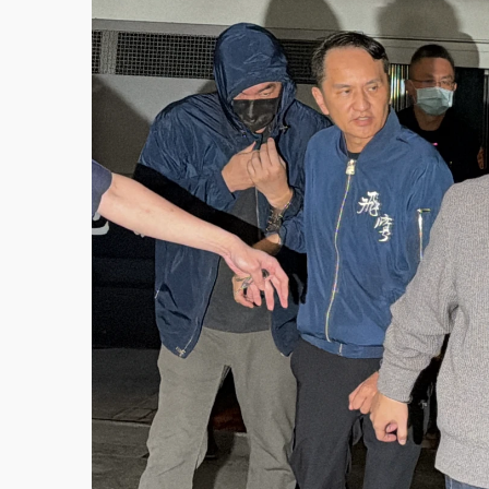
故宮《龍藏經》特展第2檔！今線上預約開賣
台東農業處長涉圖利渡假村！東檢抗告成功 
父親節泡湯了！中颱白海豚雨彈轟3天 「紅