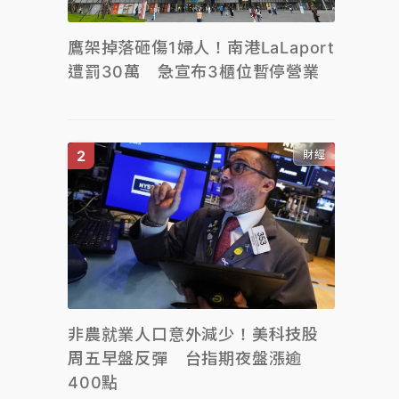
鷹架掉落砸傷1婦人！南港LaLaport
遭罰30萬 急宣布3櫃位暫停營業
財經
非農就業人口意外減少！美科技股
周五早盤反彈 台指期夜盤漲逾
400點