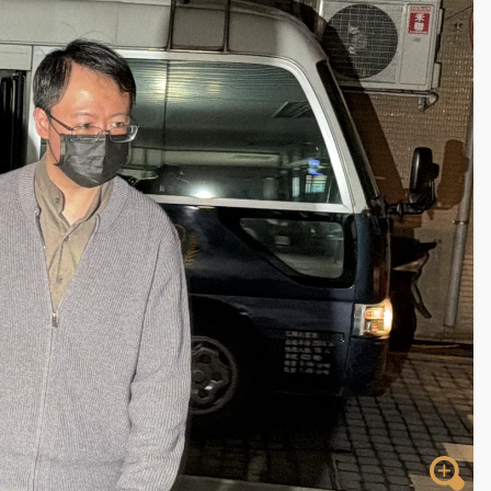
一度塞車 周六起展出延長至晚上7時
今重開羈押庭
到發紫」降雨熱區曝