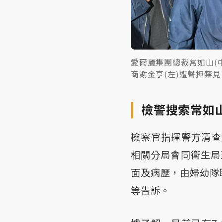
愛爾麗集團總裁常如山(
商謝金亨(左)遭聲押禁
檢警搜索常如
檢察官指揮警方清查
相關分局會同衛生局
面及病歷，由婦幼隊
等告訴。