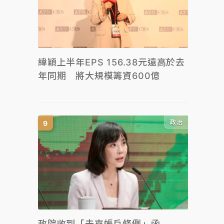
緯穎上半年EPS 156.38元遠高於去
年同期 將大規模籌資600億
政治
政院收到「未來帳戶條例」函