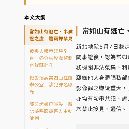
本文大綱
常如山有逃亡
常如山有逃亡、串滅
證之虞 遭羈押禁見
新北地院5月7日裁
被害人報案延燒全
關事證後，認為常如
台 各分店煙霧偵測
器疑藏針孔
務機關非法蒐集、利
竊錄他人身體隱私部
檢警搜索常如山住處
辦公室 涉犯罪名曝
影像罪之嫌疑重大，
光
亦均有勾串共犯、證
部分證據已滅失 新
均禁止接見、通信。
北檢呼籲被害人主動
洽詢