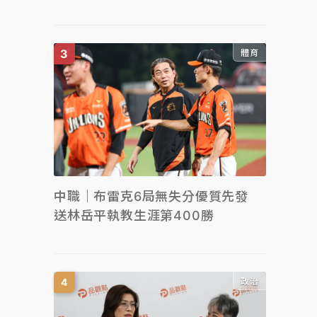
體育
中職｜布雷克6局無失分優質先發
送林岳平執教生涯第400勝
政治