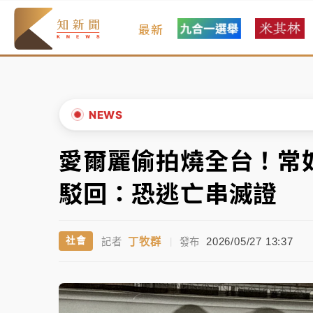
最新
女律師陳昱瑄詐慈濟10億！黃金158kg遭查
暑假過三周才推「E宿新北打卡趣」！抽獎程
中信慈善基金會想增加董事人數！辜仲諒向法
NEWS
故宮《龍藏經》特展第2檔！今線上預約開賣
愛爾麗偷拍燒全台！常
▲
台東農業處長涉圖利渡假村！東檢抗告成功 
▼
駁回：恐逃亡串滅證
父親節泡湯了！中颱白海豚雨彈轟3天 「紅
丁牧群
2026/05/27 13:37
社會
記者
|
發布
女律師陳昱瑄詐慈濟10億！黃金158kg遭查
暑假過三周才推「E宿新北打卡趣」！抽獎程
中信慈善基金會想增加董事人數！辜仲諒向法