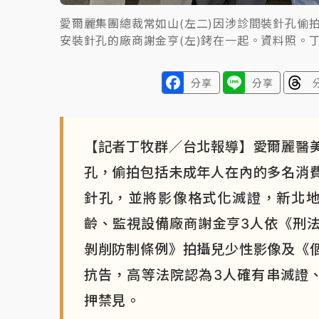
愛爾麗集團總裁常如山(左二)因涉診間裝針孔偷
安裝針孔的廠商謝金亨(左)銬在一起。資料照。
分享
分享
【記者丁牧群／台北報導】愛爾麗醫
孔，偷拍包括未成年人在內的多名消
針孔，並將影像格式化滅證，新北地
齡、監視設備廠商謝金亨3人依《刑
剝削防制條例》拍攝兒少性影像及《
抗告，高等法院認為3人確有串滅證
押禁見。