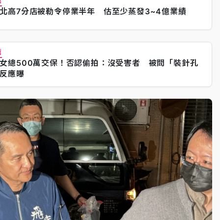
薦
北高7分店被勒令停業半年 估至少蒸發3~4億業績
薦
女總500萬交保！否認偷拍：沒受害者 被問「裝針孔
反應曝