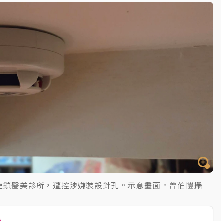
連鎖醫美診所，遭控涉嫌裝設針孔。示意畫面。曾伯愷攝