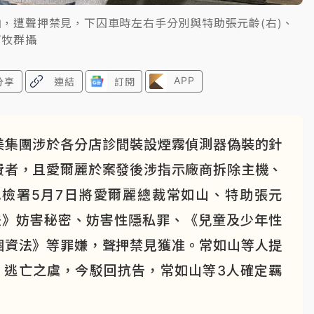
拍，遭聲押禁見，下囚車時左右手分別與特助張元齡(右)、
丁牧群攝
APP
分享
連結
訂閱
美集團涉於各分店診間裝設煙霧偵測器偽裝的針
費者，且愛爾麗於案發後涉指示廠商拆除主機、
檢署5月7日將愛爾麗總裁常如山、特助張元
法》妨害秘密、妨害性隱私罪、《兒童及少年性
個資法》等罪嫌，聲押禁見獲准。常如山等人提
、逃亡之虞，今駁回抗告，常如山等3人確定羈