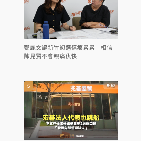
鄭麗文認新竹初選傷痕累累 相信
陳見賢不會親痛仇快
財經