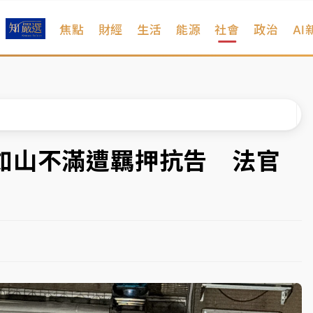
焦點
財經
生活
能源
社會
政治
AI
扣畫面曝光
序複雜 觀旅局回應了
院聲請遭駁 理由曝光
一度塞車 周六起展出延長至晚上7時
如山不滿遭羈押抗告 法官
今重開羈押庭
到發紫」降雨熱區曝
扣畫面曝光
序複雜 觀旅局回應了
院聲請遭駁 理由曝光