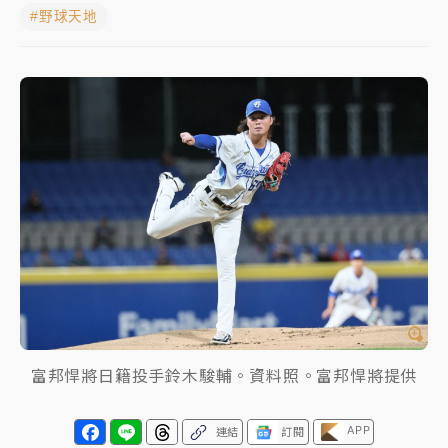
#野球天地
NBA｜
傳奇名帥驚傳離世！曾以「瘋狂籃球」震撼聯
盟 兩大愛徒向他致
中租控股7月營收創今年新高 前7月獲利成長6%
獨家｜
和欣客運總裁逝世！少東涉洗錢遭收押 戴手銬
腳鐐提前奔靈堂畫面曝
處置制度大變革！ 證交所今起縮短股票「關禁閉」天
數與撮合時間
才續任就飛美國大學面試 清大校長高為元致歉：機會
到來時引起我的好奇
白海豚颱風解除海警 西南風來了！4縣市大雨特報、各
地午後雷雨
富邦悍將日籍投手鈴木駿輔。資料照。富邦悍將提供
分析｜
7月營收甫首破單月9000億元下半年續旺指
APP
連結
訂閱
標？ 鴻海本週法說法人關注的四大重點