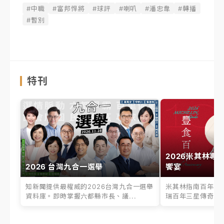
#中職
#富邦悍將
#球評
#喇叭
#潘忠韋
#轉播
#暫別
特刊
2026米其林專
2026 台灣九合一選舉
饗宴
知新聞提供最權威的2026台灣九合一選舉
米其林指南百年之
資料庫。即時掌握六都縣市長、議...
瑞百年三星傳奇、台