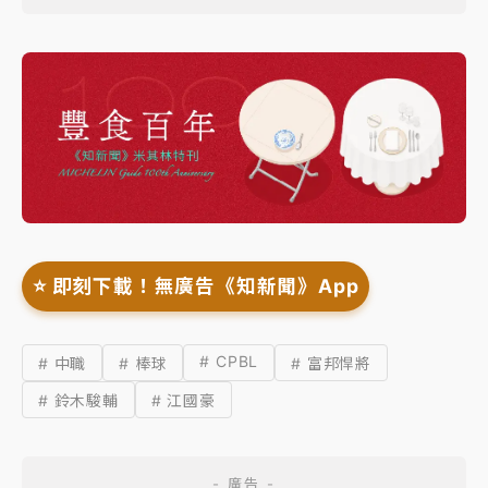
⭐️ 即刻下載！無廣告《知新聞》App
# CPBL
# 中職
# 棒球
# 富邦悍將
# 鈴木駿輔
# 江國豪