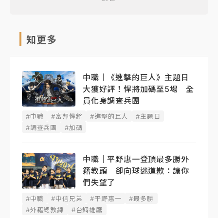
知更多
中職｜《進擊的巨人》主題日
大獲好評！悍將加碼至5場 全
員化身調查兵團
#中職
#富邦悍將
#進擊的巨人
#主題日
#調查兵團
#加碼
中職｜平野惠一登頂最多勝外
籍教頭 卻向球迷道歉：讓你
們失望了
#中職
#中信兄弟
#平野惠一
#最多勝
#外籍總教練
#台鋼雄鷹