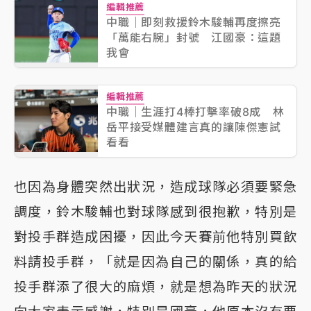
編輯推薦
中職｜即刻救援鈴木駿輔再度擦亮
「萬能右腕」封號 江國豪：這題
我會
編輯推薦
中職｜生涯打4棒打擊率破8成 林
岳平接受媒體建言真的讓陳傑憲試
看看
也因為身體突然出狀況，造成球隊必須要緊急
調度，鈴木駿輔也對球隊感到很抱歉，特別是
對投手群造成困擾，因此今天賽前他特別買飲
料請投手群，「就是因為自己的關係，真的給
投手群添了很大的麻煩，就是想為昨天的狀況