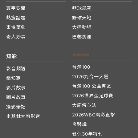
寰宇要聞
籃球風雲
熱搜話題
野球天地
東協萬象
大運動場
奇人妙事
巴黎奧運
知影
台灣100
影音頻道
2026九合一大選
鴿知窩
台灣100 公益專區
影片故事
2026世界盃足球賽
圖片故事
大廚傳心法
攝影筆記
2026WBC精彩直擊
米其林大廚影音
良醫說
健保30年特刊