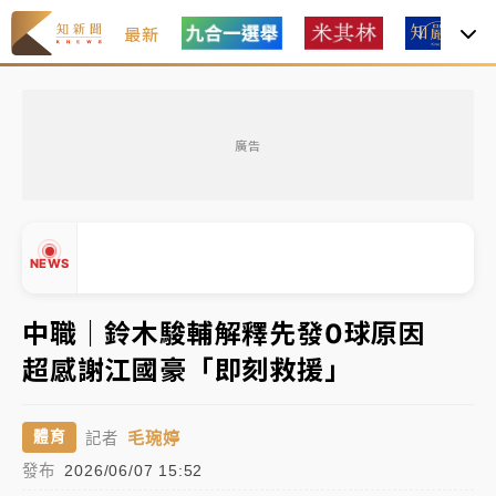
最新
中租控股7月營收創今年新高 前7月獲利成長6%
廣告
獨家｜
和欣客運總裁逝世！少東涉洗錢遭收押 戴手銬
腳鐐提前奔靈堂畫面曝
處置制度大變革！ 證交所今起縮短股票「關禁閉」天
NEWS
數與撮合時間
才續任就飛美國大學面試 清大校長高為元致歉：機會
中職｜鈴木駿輔解釋先發0球原因
到來時引起我的好奇
超感謝江國豪「即刻救援」
白海豚颱風解除海警 西南風來了！4縣市大雨特報、各
▲
地午後雷雨
▼
毛琬婷
體育
記者
分析｜
7月營收甫首破單月9000億元下半年續旺指
發布
2026/06/07 15:52
標？ 鴻海本週法說法人關注的四大重點