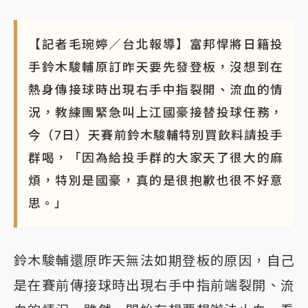
NBA｜
傳奇名帥驚傳離世！曾以「瘋狂籃球」震撼聯
盟 兩大愛徒向他致
【記者毛琬婷／台北報導】富邦悍將日籍投
手鈴木駿輔原訂昨天要先發登板，沒想到在
熱身傳接球時出現右手中指裂開、流血的情
況，教練團緊急叫上江國豪接替投球任務，
今（7日）天賽前鈴木駿輔特別買飲料請投手
群喝，「因為給投手群的大家天了很大的麻
煩，特別是國豪，真的是很抱歉也很不好意
思。」
鈴木駿輔還原昨天無法如期登板的原因，自己
是在賽前傳接球時出現右手中指前端裂開、流