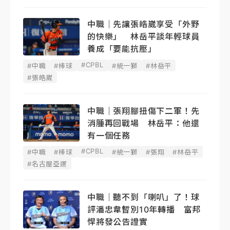
中職｜先讓張皓崴享受「外野
的快樂」 林岳平談年輕球員
養成「要能抗壓」
#CPBL
#中職
#棒球
#統一獅
#林岳平
#張皓崴
中職｜張翔腳扭傷下二軍！先
消腫再回戰場 林岳平：他還
有一個任務
#CPBL
#中職
#棒球
#統一獅
#張翔
#林岳平
#名古屋亞運
中職｜聽不到「喇叭」了！球
評潘忠韋暫別10年轉播 富邦
悍將發公告證實