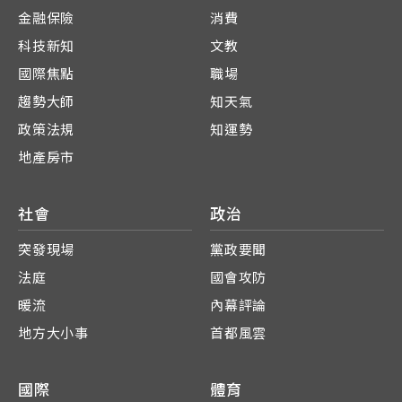
金融保險
消費
科技新知
文教
國際焦點
職場
趨勢大師
知天氣
政策法規
知運勢
地產房市
社會
政治
突發現場
黨政要聞
法庭
國會攻防
暖流
內幕評論
地方大小事
首都風雲
國際
體育