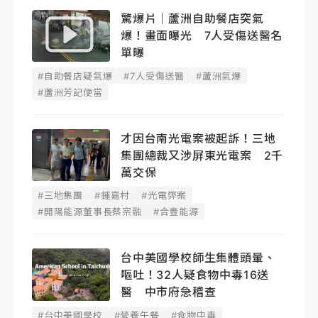
驚爆片｜蘆洲自助餐店突氣
爆！畫面曝光 7人受傷送醫名
單曝
#自助餐店疑氣爆
#7人受傷送醫
#蘆洲氣爆
#蘆洲芳記便當
才因台南光電案被起訴！三地
集團總裁又涉屏東光電案 2千
萬交保
#三地集團
#鍾嘉村
#光電弊案
#開陽能源董事長蔡宗融
#合豐能源
台中美國學校師生集體頭暈、
嘔吐！32人疑食物中毒16送
醫 中市府急稽查
#台中美國學校
#營養午餐
#食物中毒