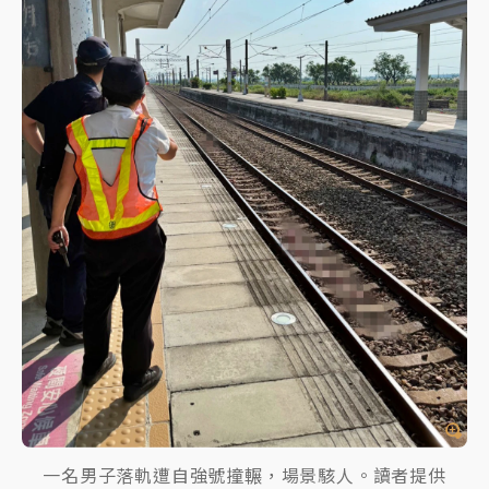
一名男子落軌遭自強號撞輾，場景駭人。讀者提供