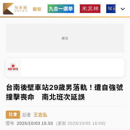
最新
女律師陳昱瑄詐慈濟10億！黃金158kg遭查扣畫面曝光
廣告
暑假過三周才推「E宿新北打卡趣」！抽獎程序複雜 觀
旅局回應了
中信慈善基金會想增加董事人數！辜仲諒向法院聲請遭
NEWS
駁 理由曝光
故宮《龍藏經》特展第2檔！今線上預約開賣一度塞車
台南後壁車站29歲男落軌！遭自強號
周六起展出延長至晚上7時
撞擊喪命 南北班次延誤
台東農業處長涉圖利渡假村！東檢抗告成功 今重開羈
▲
押庭
▼
王志弘
社會
記者
父親節泡湯了！中颱白海豚雨彈轟3天 「紅到發紫」降
發布
2025/10/03 15:53
(更新 2025/10/03 16:08)
雨熱區曝