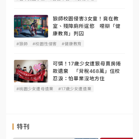
狼師校園侵害3女童！竟在教
室、殘障廁所逞慾 噁辯「健
康教育」判囚
#狼師
#校園性侵害
#健康教育
可憐！17歲少女遭狠母賣房捲
款遺棄 「背稅468萬」住校
忍淚：怕畢業沒地方住
#桃園少女遭母遺棄
#17歲少女遭遺棄
特刊