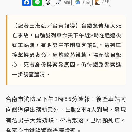
APP
連結
訂閱
【記者王志弘／台南報導】台鐵驚傳駭人死
亡事故！自強號列車今天下午近3時在通過後
壁車站時，有名男子不明原因落軌，遭列車
撞擊輾過喪命，屍塊散落鐵軌，場面怵目驚
心。死者身份與案發原因，仍待鐵路警察進
一步調查釐清。
台南市消防局下午2時55分獲報，後壁車站南
向鐵道傳出落軌意外，出動2車4人到場，發現
有名男子大體殘缺、碎塊散落，已明顯死亡。
全案交由鐵路警察後續處理。