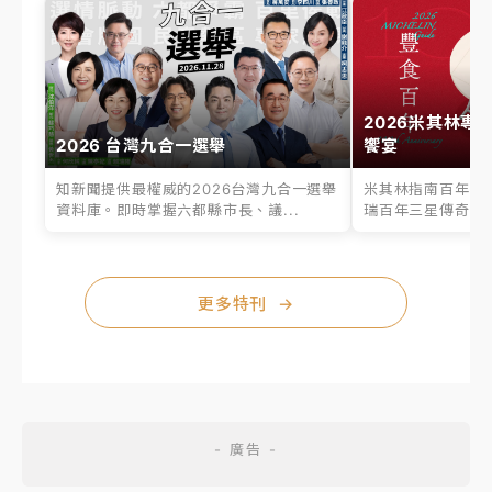
2026米其林專
2026 台灣九合一選舉
饗宴
知新聞提供最權威的2026台灣九合一選舉
米其林指南百年之
資料庫。即時掌握六都縣市長、議...
瑞百年三星傳奇、台
更多特刊
→