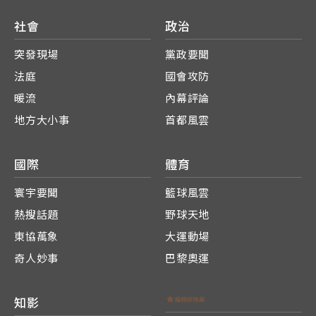
社會
政治
突發現場
黨政要聞
法庭
國會攻防
暖流
內幕評論
地方大小事
首都風雲
國際
體育
寰宇要聞
籃球風雲
熱搜話題
野球天地
東協萬象
大運動場
奇人妙事
巴黎奧運
知影