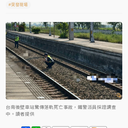
#突發現場
女律師陳昱瑄詐慈濟10億！黃金158kg遭查扣畫面曝光
暑假過三周才推「E宿新北打卡趣」！抽獎程序複雜 觀
旅局回應了
中信慈善基金會想增加董事人數！辜仲諒向法院聲請遭
駁 理由曝光
故宮《龍藏經》特展第2檔！今線上預約開賣一度塞車
周六起展出延長至晚上7時
台東農業處長涉圖利渡假村！東檢抗告成功 今重開羈
押庭
父親節泡湯了！中颱白海豚雨彈轟3天 「紅到發紫」降
雨熱區曝
台南後壁車站驚傳落軌死亡事故，鐵警派員採證調查
中。讀者提供