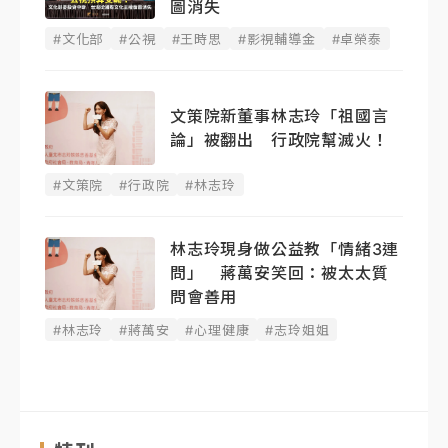
圖消失
#文化部
#公視
#王時思
#影視輔導金
#卓榮泰
文策院新董事林志玲「祖國言
論」被翻出 行政院幫滅火！
#文策院
#行政院
#林志玲
林志玲現身做公益教「情緒3連
問」 蔣萬安笑回：被太太質
問會善用
#林志玲
#蔣萬安
#心理健康
#志玲姐姐