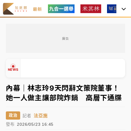
最新
女律師陳昱瑄詐慈濟10億！黃金158kg遭查扣畫面曝光
廣告
暑假過三周才推「E宿新北打卡趣」！抽獎程序複雜 觀
旅局回應了
中信慈善基金會想增加董事人數！辜仲諒向法院聲請遭
NEWS
駁 理由曝光
故宮《龍藏經》特展第2檔！今線上預約開賣一度塞車
內幕｜林志玲9天閃辭文策院董事！
周六起展出延長至晚上7時
她一人做主讓部院炸鍋 高層下通牒
台東農業處長涉圖利渡假村！東檢抗告成功 今重開羈
▲
押庭
▼
法亞施
政治
記者
父親節泡湯了！中颱白海豚雨彈轟3天 「紅到發紫」降
發布
2026/05/23 16:45
雨熱區曝