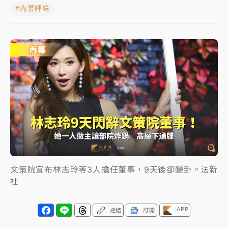
#內幕評論
女律師陳昱瑄詐慈濟10億！黃金158kg遭查扣畫面曝光
暑假過三周才推「E宿新北打卡趣」！抽獎程序複雜 觀
旅局回應了
中信慈善基金會想增加董事人數！辜仲諒向法院聲請遭
駁 理由曝光
故宮《龍藏經》特展第2檔！今線上預約開賣一度塞車
周六起展出延長至晚上7時
台東農業處長涉圖利渡假村！東檢抗告成功 今重開羈
押庭
文策院宣布林志玲等3人擔任董事，9天後卻變卦。法新
父親節泡湯了！中颱白海豚雨彈轟3天 「紅到發紫」降
社
雨熱區曝
APP
連結
訂閱