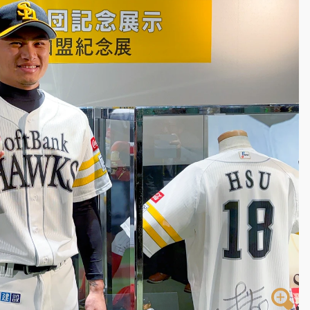
一度塞車 周六起展出延長至晚上7時
今重開羈押庭
到發紫」降雨熱區曝