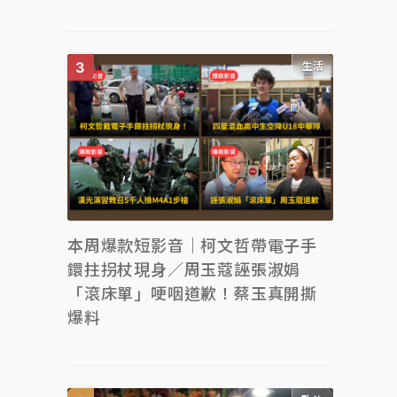
生活
本周爆款短影音｜柯文哲帶電子手
鐶拄拐杖現身／周玉蔻誣張淑娟
「滾床單」哽咽道歉！蔡玉真開撕
爆料