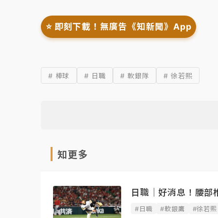
⭐️ 即刻下載！無廣告《知新聞》App
# 棒球
# 日職
# 軟銀隊
# 徐若熙
知更多
日職｜好消息！腰部
#日職
#軟銀鷹
#徐若熙