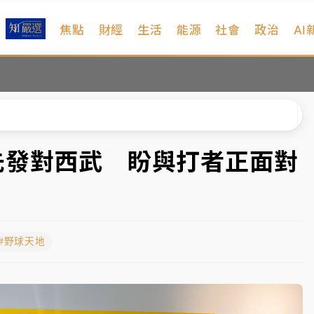
焦點
財經
生活
能源
社會
政治
AI
扣畫面曝光
序複雜 觀旅局回應了
院聲請遭駁 理由曝光
一度塞車 周六起展出延長至晚上7時
先發對西武 盼與打者正面對
今重開羈押庭
到發紫」降雨熱區曝
#野球天地
扣畫面曝光
序複雜 觀旅局回應了
院聲請遭駁 理由曝光