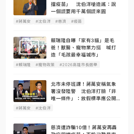
擋疫苗」 沈伯洋嗆造謠：說
一個謊要用千萬個謊來圓
#蔣萬安
#沈伯洋
#慈濟
#疫苗
賴瑞隆自曝「家有3貓」是毛
爸！獸醫、寵物業力挺 喊打
造「毛孩最幸福城市」
#賴瑞隆
#寵物政策
#2026高雄市長選舉
北市未停班課！蔣萬安稱氣象
署沒發陸警 沈伯洋打臉「非
唯一條件」：放假標準應公開
透明
#蔣萬安
#沈伯洋
慈濟遭詐騙10億！蔣萬安再轟