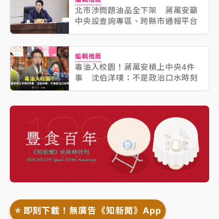
北市涉問題油品全下架 蔣萬安籲
中央設查詢專區、跨縣市通報平台
編輯推薦
毒油入校園！蔣萬安槓上中央4件
事 沈伯洋嘆：不是政治口水時刻
⭐️ 即刻下載！無廣告《知新聞》App