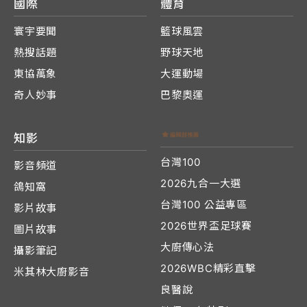
國際
體育
寰宇要聞
籃球風雲
熱搜話題
野球天地
東協萬象
大運動場
奇人妙事
巴黎奧運
知影
台灣100
影音頻道
2026九合一大選
鴿知窩
台灣100 公益專區
影片故事
2026世界盃足球賽
圖片故事
大廚傳心法
攝影筆記
2026WBC精彩直擊
米其林大廚影音
良醫說