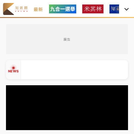
最新
金控第2季海外曝險破31兆創高 日本年增45%居冠
廣告
日職｜
林安可狀態正好卻因左膝疼痛下二軍 日媒感嘆
「好事多磨」
韓股最壞時期已過？大摩估去槓桿完成逾半 波動率降
NEWS
至2個月低
「白海豚」雨炸新北！通報109件災情 侯友宜揭這類災
損最多
白海豚挾豪雨狂炸新北！時雨量破百毫米 水塔、雨棚
▲
砸落毀車
▼
金控第2季海外曝險破31兆創高 日本年增45%居冠