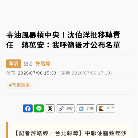
日職｜
林安可狀態正好卻因左膝疼痛下二軍 日媒感嘆
「好事多磨」
韓股最壞時期已過？大摩估去槓桿完成逾半 波動率降
毒油風暴槓中央！沈伯洋批移轉責
至2個月低
任 蔣萬安：我呼籲後才公布名單
「白海豚」雨炸新北！通報109件災情 侯友宜揭這類災
損最多
許皓婷
政治
記者
白海豚挾豪雨狂炸新北！時雨量破百毫米 水塔、雨棚
發布
2026/07/06 15:39
(更新 2026/07/06 17:19)
砸落毀車
#首都風雲
APP
連結
訂閱
【記者許皓婷／台北報導】中聯油脂致癌沙