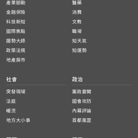
產業脈動
醫藥
金融保險
消費
科技新知
文教
國際焦點
職場
趨勢大師
知天氣
政策法規
知運勢
地產房市
社會
政治
突發現場
黨政要聞
法庭
國會攻防
暖流
內幕評論
地方大小事
首都風雲