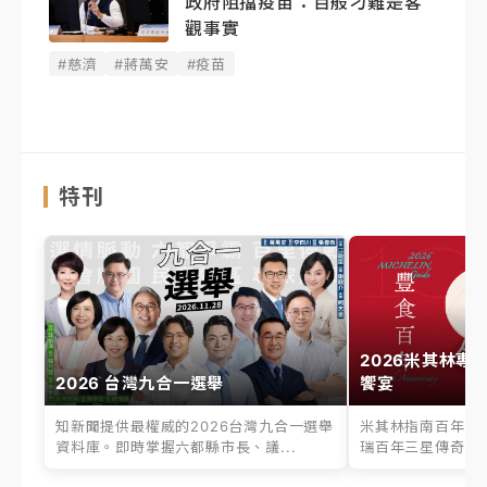
政府阻擋疫苗：百般刁難是客
觀事實
#慈濟
#蔣萬安
#疫苗
特刊
2026米其林專
2026 台灣九合一選舉
饗宴
知新聞提供最權威的2026台灣九合一選舉
米其林指南百年之
資料庫。即時掌握六都縣市長、議...
瑞百年三星傳奇、台