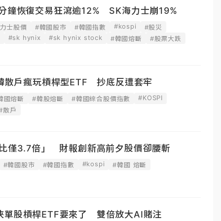
分鐘恢復交易狂瀉逾12% SK海力士崩19%
#kospi
海力士股價
#韓國股市
#韓國指數
#股災
#sk hynix
#sk hynix stock
價
#韓國熔斷
#股票大跌
南韓散戶瘋玩槓桿型ETF 抄底反遭套牢
#KOSPI
韓國熔斷
#韓股熔斷
#韓國綜合股價指數
#散戶
比僅3.7倍」 財報創新高前夕股價卻腰斬
#kospi
#韓國股市
#韓國指數
#韓國 熔斷
單股槓桿ETF要來了 雙倍放大AI賭注