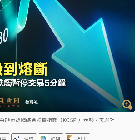
一度塞車 周六起展出延長至晚上7時
今重開羈押庭
到發紫」降雨熱區曝
螢幕顯示韓國綜合股價指數（KOSPI）走勢。美聯社
APP
分享
連結
訂閱