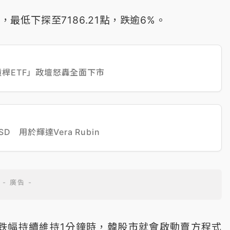
，最低下探至7186.21點，跌逾6%。
桿ETF」政壇怒轟全面下市
D 用於輝達Vera Rubin
，且跌幅持續維持1分鐘時，韓股市就會啟動賣方程式