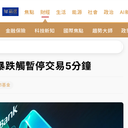
焦點
財經
生活
能源
社會
政治
AI
扣畫面曝光
金融保險
科技新知
國際焦點
趨勢大師
政
序複雜 觀旅局回應了
院聲請遭駁 理由曝光
一度塞車 周六起展出延長至晚上7時
暴跌觸暫停交易5分鐘
今重開羈押庭
市基金
到發紫」降雨熱區曝
扣畫面曝光
序複雜 觀旅局回應了
院聲請遭駁 理由曝光