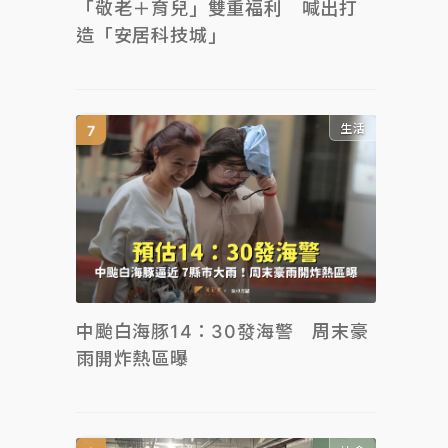
「敬老＋育兒」雙重福利 喊出打
造「安居科技城」
生活
中颱白海豚14：30發海警 周末豪
雨開炸熱區曝