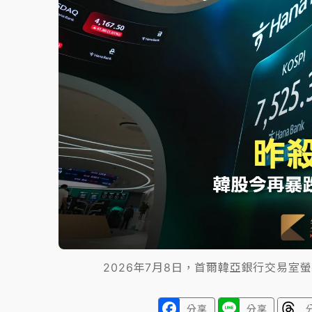
故宮《龍藏經》特展第2檔！今線上預約開賣
台東農業處長涉圖利渡假村！東檢抗告成功 
父親節泡湯了！中颱白海豚雨彈轟3天 「紅
2026年7月8日，首爾韓亞銀行交易室
分享
分享