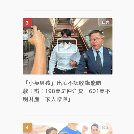
社會
「小英男孩」出庭不認收綠能賄
款！辯：198萬是仲介費 601萬不
明財產「家人贈與」
政治