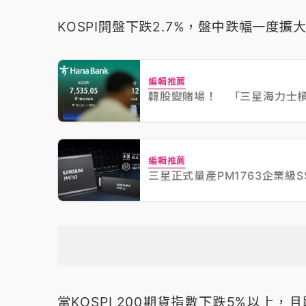
KOSPI開盤下跌2.7%，盤中跌幅一度擴大
編輯推薦
韓股變賭場！ 「三星海力士槓
編輯推薦
三星正式量產PM1763企業級SS
當KOSPI 200期貨指數下跌5%以上