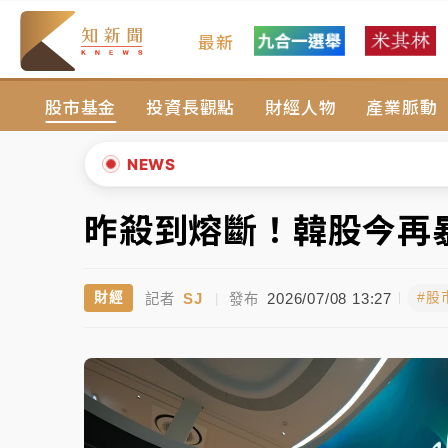
最新
女律師陳昱瑄詐慈濟10億！黃金158kg遭查
股市基金
投資長觀點
財經人物
產業脈動
暑假過三周才推「E宿新北打卡趣」！抽獎程
中信慈善基金會想增加董事人數！辜仲諒向法
NEWS
故宮《龍藏經》特展第2檔！今線上預約開賣
昨殺到熔斷！韓股今再
▲
台東農業處長涉圖利渡假村！東檢抗告成功 
▼
SJ
2026/07/08 13:27
財經
#股
記者
|
發布
父親節泡湯了！中颱白海豚雨彈轟3天 「紅
女律師陳昱瑄詐慈濟10億！黃金158kg遭查
暑假過三周才推「E宿新北打卡趣」！抽獎程
中信慈善基金會想增加董事人數！辜仲諒向法