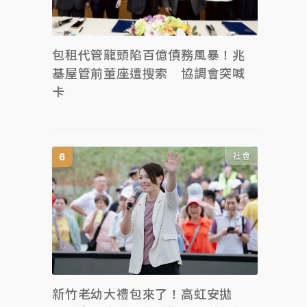
包租代管龍頭陷百億債務風暴！兆
基屋管前董座遭搜索 協調會突喊
卡
社會
新竹老幼大禮包來了！高虹安拋