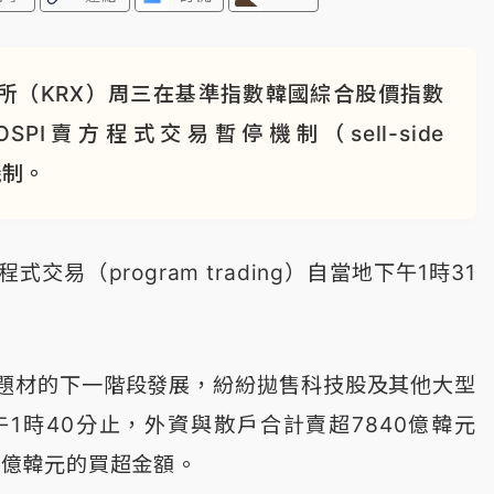
所（KRX）周三在基準指數韓國綜合股價指數
PI賣方程式交易暫停機制（sell-side
機制。
交易（program trading）自當地下午1時31
資題材的下一階段發展，紛紛拋售科技股及其他大型
午1時40分止，外資與散戶合計賣超7840億韓元
79億韓元的買超金額。