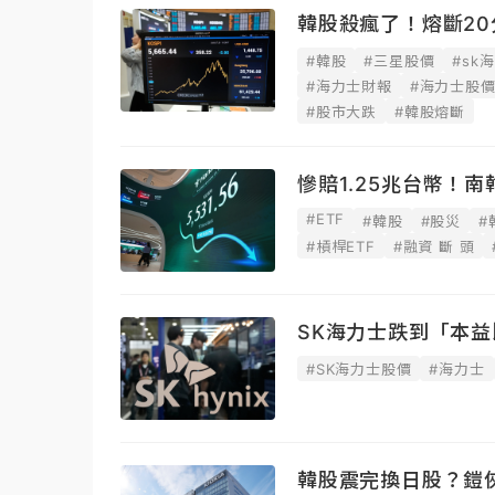
韓股殺瘋了！熔斷20
#韓股
#三星股價
#sk
#海力士財報
#海力士股
#股市大跌
#韓股熔斷
慘賠1.25兆台幣！
#ETF
#韓股
#股災
#
#槓桿ETF
#融資 斷 頭
SK海力士跌到「本益
#SK海力士股價
#海力士
韓股震完換日股？鎧俠