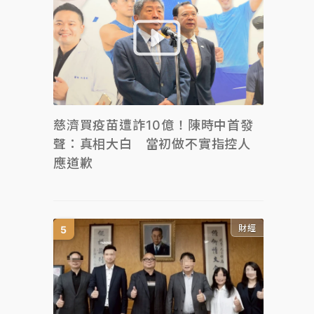
慈濟買疫苗遭詐10億！陳時中首發
聲：真相大白 當初做不實指控人
應道歉
財經