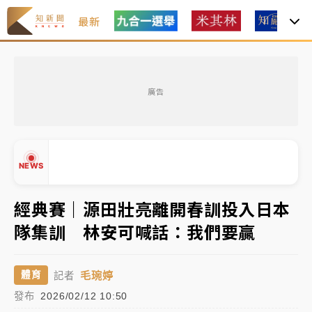
最新
油價持續凍漲！ 中油宣布下周一汽柴油價格維持不變
廣告
中颱白海豚進逼！台北喜來登圍籬傾倒砸傷人 民權西
路鷹架倒塌壓2車
有片｜
白海豚暴風圈逼近！新北淡水赫見龍捲風 榕樹
NEWS
連根拔起
中颱白海豚風雨來了！中部以北防豪雨 今晚、明天影
經典賽｜源田壯亮離開春訓投入日本
響最劇烈
隊集訓 林安可喊話：我們要贏
白海豚逼近！北市水門只出不進 未移置車輛最高罰
▲
4800＋拖吊費
▼
毛琬婷
體育
記者
油價持續凍漲！ 中油宣布下周一汽柴油價格維持不變
發布
2026/02/12 10:50