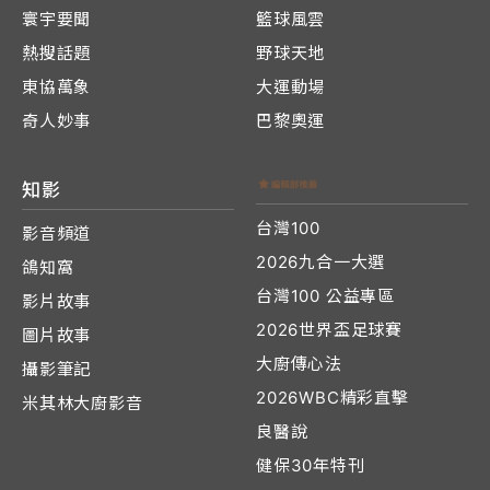
寰宇要聞
籃球風雲
熱搜話題
野球天地
東協萬象
大運動場
奇人妙事
巴黎奧運
知影
台灣100
影音頻道
2026九合一大選
鴿知窩
台灣100 公益專區
影片故事
2026世界盃足球賽
圖片故事
大廚傳心法
攝影筆記
2026WBC精彩直擊
米其林大廚影音
良醫說
健保30年特刊