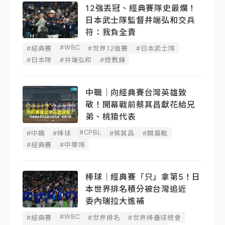
12強丟冠、經典賽隊史最爛！
日本武士隊監督井端弘和交兵
符：我負全責
#WBC
#經典賽
#世界12強賽
#日本武士隊
#日本隊
#井端弘和
#總教練
中職｜向經典賽台灣英雄致
敬！開幕戰前蔡其昌獻花給兄
弟、桃猿代表
#CPBL
#中職
#棒球
#蔡其昌
#開幕戰
#經典賽
#中華隊
棒球｜經典賽「只」拿第5！日
本世界排名積分被台灣追近
委內瑞拉大進補
#WBC
#經典賽
#世界排名
#世界棒壘球總會