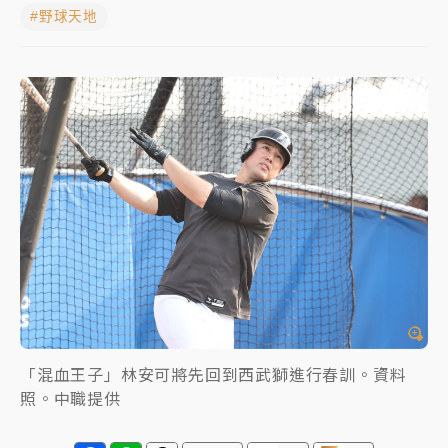
#野球天地
中颱白海豚進逼！台北喜來登圍籬傾倒砸傷人 民權西
路鷹架倒塌壓2車
有片｜
白海豚暴風圈逼近！新北淡水赫見龍捲風 榕樹
連根拔起
中颱白海豚風雨來了！中部以北防豪雨 今晚、明天影
響最劇烈
白海豚逼近！北市水門只出不進 未移置車輛最高罰
4800＋拖吊費
「混血王子」林安可將先回到西武獅進行春訓。資料
照。中職提供