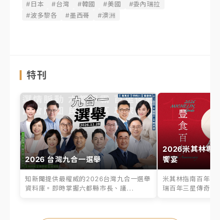
#日本
#台灣
#韓國
#美國
#委內瑞拉
#波多黎各
#墨西哥
#澳洲
特刊
2026米其林專
2026 台灣九合一選舉
饗宴
知新聞提供最權威的2026台灣九合一選舉
米其林指南百年之
資料庫。即時掌握六都縣市長、議...
瑞百年三星傳奇、台