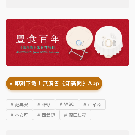
⭐️ 即刻下載！無廣告《知新聞》App
# WBC
# 經典賽
# 棒球
# 中華隊
# 林安可
# 西武獅
# 源田壯亮