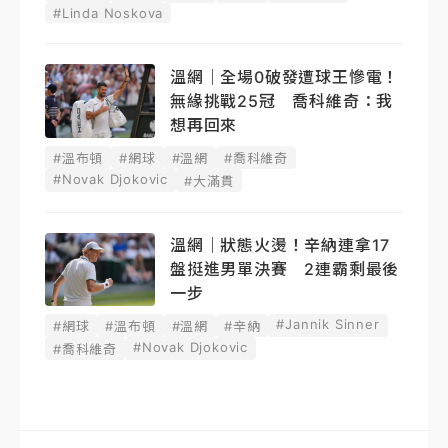
#Linda Noskova
溫網｜全場0破發遭球王慘電！
無緣挑戰25冠 喬科維奇：我
想再回來
#溫布頓
#網球
#溫網
#喬科維奇
#Novak Djokovic
#大滿貫
溫網｜狀態火燙！辛納連拿17
盤挺進男單決賽 2連霸剩最後
一步
#Jannik Sinner
#網球
#溫布頓
#溫網
#辛納
#Novak Djokovic
#喬科維奇