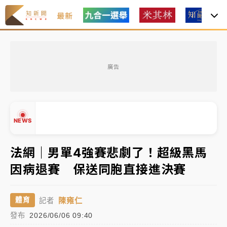
最新
白海豚瘦身！中部以北防劇烈降水 本周天氣展望「多
雨不穩定」
廣告
周末精選｜
苯駢芘無安全攝取值！致癌苦茶油下肚 毒
物醫籲多吃蔬果代謝
《知新聞》揭「運科計畫」人體實驗黑幕 運動部不追
NEWS
究！遭監委質疑
法網｜男單4強賽悲劇了！超級黑馬
台股處置新制明天上路 4大鬆綁一次看
因病退賽 保送同胞直接進決賽
▲
周末精選｜
鎢業董座離奇命喪豪宅！檢警3方向追出前
▼
員工犯案 破案關鍵曝
陳雍仁
體育
記者
白海豚瘦身！中部以北防劇烈降水 本周天氣展望「多
發布
2026/06/06 09:40
雨不穩定」