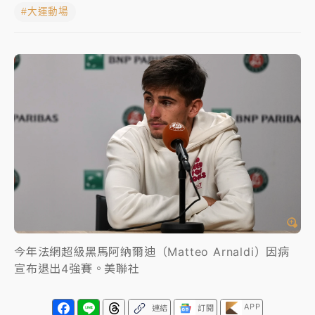
#大運動場
周末精選｜
苯駢芘無安全攝取值！致癌苦茶油下肚 毒
物醫籲多吃蔬果代謝
《知新聞》揭「運科計畫」人體實驗黑幕 運動部不追
究！遭監委質疑
台股處置新制明天上路 4大鬆綁一次看
周末精選｜
鎢業董座離奇命喪豪宅！檢警3方向追出前
員工犯案 破案關鍵曝
今年法網超級黑馬阿納爾迪（Matteo Arnaldi）因病
宣布退出4強賽。美聯社
APP
連結
訂閱