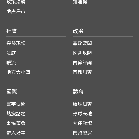
政策法規
知運勢
地產房市
社會
政治
突發現場
黨政要聞
法庭
國會攻防
暖流
內幕評論
地方大小事
首都風雲
國際
體育
寰宇要聞
籃球風雲
熱搜話題
野球天地
東協萬象
大運動場
奇人妙事
巴黎奧運