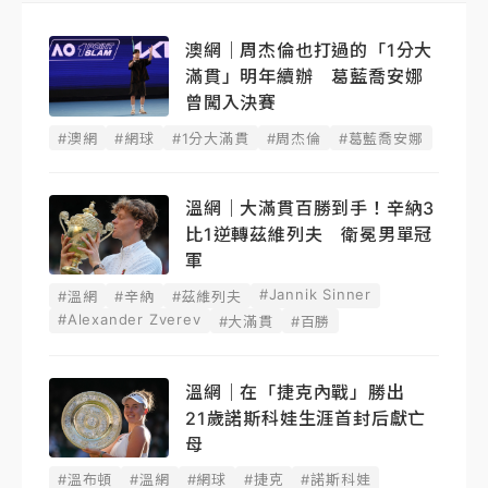
澳網｜周杰倫也打過的「1分大
滿貫」明年續辦 葛藍喬安娜
曾闖入決賽
#澳網
#網球
#1分大滿貫
#周杰倫
#葛藍喬安娜
溫網｜大滿貫百勝到手！辛納3
比1逆轉茲維列夫 衛冕男單冠
軍
#Jannik Sinner
#溫網
#辛納
#茲維列夫
#Alexander Zverev
#大滿貫
#百勝
溫網｜在「捷克內戰」勝出
21歲諾斯科娃生涯首封后獻亡
母
#溫布頓
#溫網
#網球
#捷克
#諾斯科娃