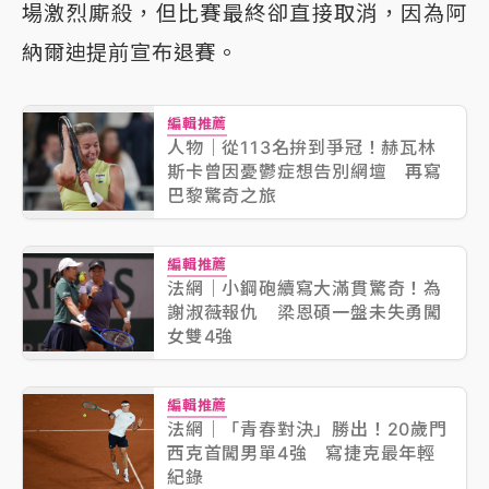
場激烈廝殺，但比賽最終卻直接取消，因為阿
納爾迪提前宣布退賽。
編輯推薦
人物｜從113名拚到爭冠！赫瓦林
斯卡曾因憂鬱症想告別網壇 再寫
巴黎驚奇之旅
編輯推薦
法網｜小鋼砲續寫大滿貫驚奇！為
謝淑薇報仇 梁恩碩一盤未失勇闖
女雙4強
編輯推薦
法網｜「青春對決」勝出！20歲門
西克首闖男單4強 寫捷克最年輕
紀錄