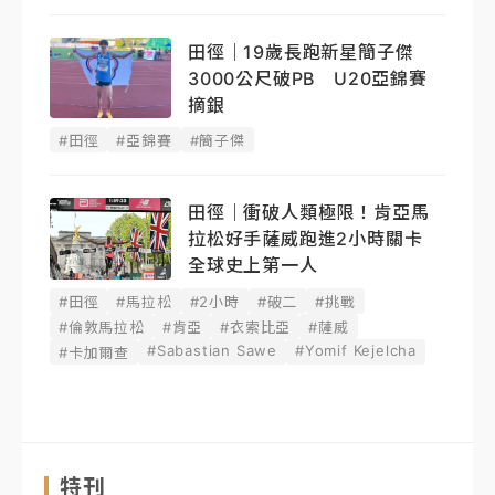
田徑｜19歲長跑新星簡子傑
3000公尺破PB U20亞錦賽
摘銀
#田徑
#亞錦賽
#簡子傑
田徑｜衝破人類極限！肯亞馬
拉松好手薩威跑進2小時關卡
全球史上第一人
#田徑
#馬拉松
#2小時
#破二
#挑戰
#倫敦馬拉松
#肯亞
#衣索比亞
#薩威
#Sabastian Sawe
#Yomif Kejelcha
#卡加爾查
特刊