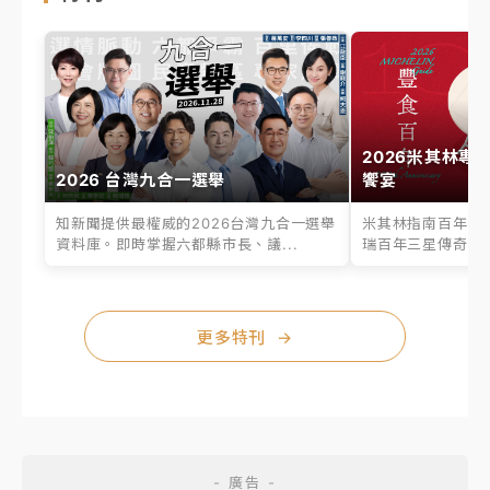
2026米其林專
2026 台灣九合一選舉
饗宴
知新聞提供最權威的2026台灣九合一選舉
米其林指南百年之
資料庫。即時掌握六都縣市長、議...
瑞百年三星傳奇、台
更多特刊
→