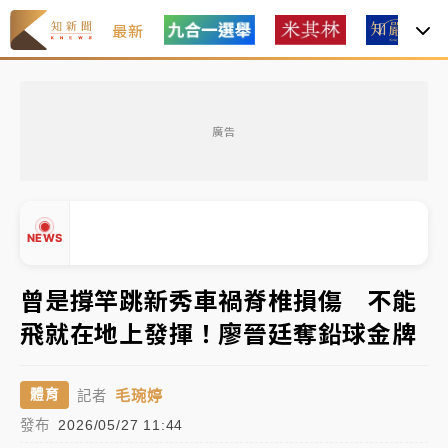
最新
台積電殺35元、台股跌近300點 被動元件、低軌衛星
及載板皆走弱
廣告
中信慈善基金會想增加董事人數！辜仲諒向法院聲請遭
駁 理由曝光
故宮《龍藏經》特展第2檔！今線上預約開賣一度塞車
NEWS
周六起展出延長至晚上7時
台東農業處長涉圖利渡假村！東檢抗告成功 今重開羈
曾是撐竿跳新秀車禍脊椎損傷 不能
押庭
飛就在地上發揮！廖晉廷奪鉛球金牌
父親節泡湯了！中颱白海豚雨彈轟3天 「紅到發紫」降
▲
雨熱區曝
▼
毛琬婷
體育
記者
台積電殺35元、台股跌近300點 被動元件、低軌衛星
發布
2026/05/27 11:44
及載板皆走弱