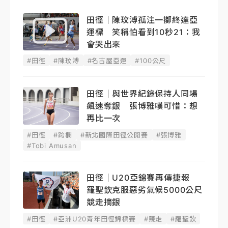
田徑｜陳玟溥孤注一擲終達亞
運標 笑稱怕看到10秒21：我
會哭出來
#田徑
#陳玟溥
#名古屋亞運
#100公尺
田徑｜與世界紀錄保持人同場
飆速奪銀 張博雅嘆可惜：想
再比一次
#田徑
#跨欄
#新北國際田徑公開賽
#張博雅
#Tobi Amusan
田徑｜U20亞錦賽再傳捷報
羅聖欽克服惡劣氣候5000公尺
競走摘銀
#田徑
#亞洲U20青年田徑錦標賽
#競走
#羅聖欽