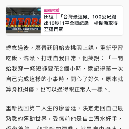
編輯推薦
田徑｜「台灣最速男」100公尺跑
出10秒11平全國紀錄 楊俊瀚取得
亞運門票
轉念過後，廖晉廷開始去桃園上課，重新學習
吃飯、洗澡、打理自我日常，他笑說：「一開
始我穿一條短褲要花2個小時，還記得第一次
自己完成這樣的小事時，開心了好久，原來就
算脊椎損傷，也可以過得跟正常人一樣。」
重新找回第二人生的廖晉廷，決定走回自己最
熟悉的運動世界，受傷前他是自由潛水好手，