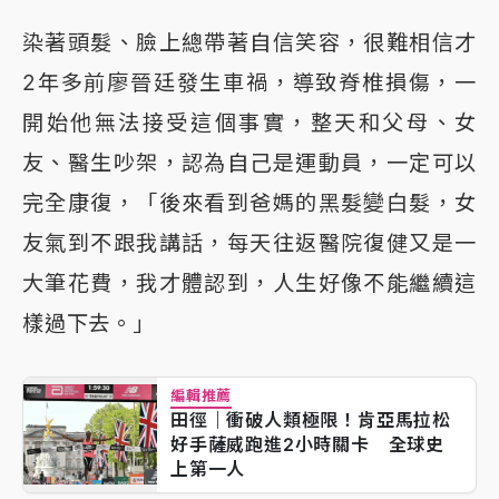
染著頭髮、臉上總帶著自信笑容，很難相信才
2年多前廖晉廷發生車禍，導致脊椎損傷，一
開始他無法接受這個事實，整天和父母、女
友、醫生吵架，認為自己是運動員，一定可以
完全康復，「後來看到爸媽的黑髮變白髮，女
友氣到不跟我講話，每天往返醫院復健又是一
大筆花費，我才體認到，人生好像不能繼續這
樣過下去。」
編輯推薦
田徑｜衝破人類極限！肯亞馬拉松
好手薩威跑進2小時關卡 全球史
上第一人