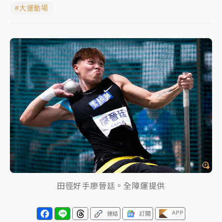
#大運動場
中信慈善基金會想增加董事人數！辜仲諒向法院聲請遭
駁 理由曝光
故宮《龍藏經》特展第2檔！今線上預約開賣一度塞車
周六起展出延長至晚上7時
台東農業處長涉圖利渡假村！東檢抗告成功 今重開羈
押庭
父親節泡湯了！中颱白海豚雨彈轟3天 「紅到發紫」降
雨熱區曝
田徑好手廖晉廷。全障運提供
APP
連結
訂閱