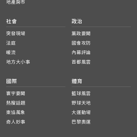
地產房市
社會
政治
突發現場
黨政要聞
法庭
國會攻防
暖流
內幕評論
地方大小事
首都風雲
國際
體育
寰宇要聞
籃球風雲
熱搜話題
野球天地
東協萬象
大運動場
奇人妙事
巴黎奧運