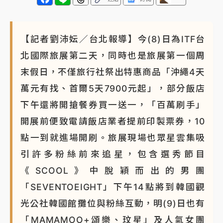
【記者劉沛妘／台北報導】今(8)日為ITF台
北國際旅展第二天，同時也是旅展第一個周
末假日，不僅旅行社祭出特惠商品「沖繩4天
萬元有找、首爾5天7900元起」，部分飯店
下午還將開搶餐券買一送一，「百萬刷手」
開展前便致電請飯店業者提前印製票券，10
點一到就進場開刷。旅展現場也眾星雲集吸
引許多粉絲前來追星，包含選秀節目
《SCOOL》中脫穎而出的男團
「SEVENTOEIGHT」下午14點將到韓國觀
光公社韓國館攤位與粉絲互動，明(9)日也有
「MAMAMOO+頌樂、玟星」及人氣女團