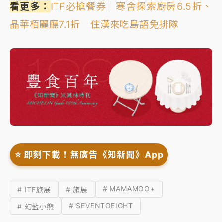
看更多：
ITF必搶餐券｜寒舍探索廚房6.5折、
晶華栢麗廳7.1折 住漢來吃島語免排隊
⭐️ 即刻下載！無廣告《知新聞》App
# MAMAMOO+
# ITF旅展
# 旅展
# SEVENTOEIGHT
# 幻藍小熊