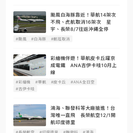
颱風白海豚靠近！華航14架次
不飛、虎航取消16架次 星
宇、長榮8/7往返沖繩全停
#颱風
#白海豚
#航班取消
彩繪機伴遊！華航皮卡丘躍京
成電鐵 ANA吉伊卡哇10月上
線
#彩繪機
#華航
#皮卡丘
#ANA全日空
#吉伊卡哇
鴻海、聯發科等大廠搶進！台
灣唯一直飛 長榮航空12/1開
航印度德里
#長榮航空
#印度德里
#聯發科
#鴻海