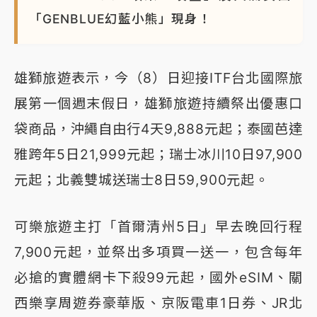
「GENBLUE幻藍小熊」現身！
雄獅旅遊表示，今（8）日迎接ITF台北國際旅
展第一個週末假日，雄獅旅遊持續祭出優惠口
袋商品，沖繩自由行4天9,888元起；泰國芭達
雅跨年5日21,999元起；瑞士冰川10日97,900
元起；北義雙城送瑞士8日59,900元起。
可樂旅遊主打「首爾清州5日」早去晚回行程
7,900元起，並祭出多項買一送一，包含每年
必搶的實體網卡下殺99元起，國外eSIM、關
西樂享周遊券豪華版、京阪電車1日券、JR北