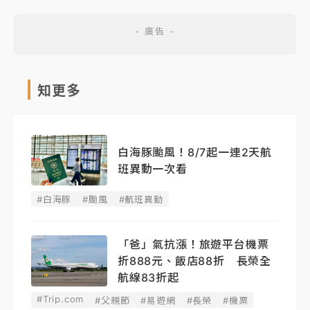
知更多
白海豚颱風！8/7起一連2天航
班異動一次看
#白海豚
#颱風
#航班異動
「爸」氣抗漲！旅遊平台機票
折888元、飯店88折 長榮全
航線83折起
#Trip.com
#父親節
#易遊網
#長榮
#機票