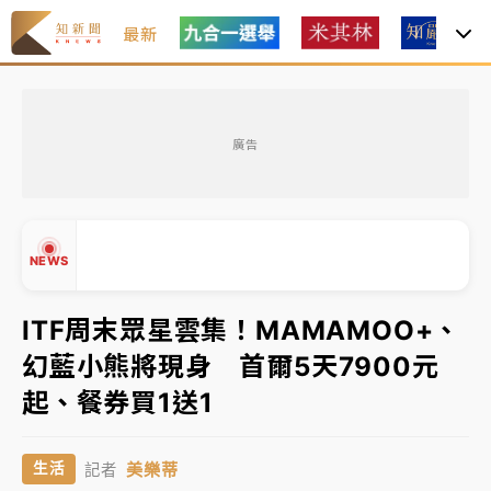
最新
女律師陳昱瑄詐慈濟10億！黃金158kg遭查扣畫面曝光
廣告
暑假過三周才推「E宿新北打卡趣」！抽獎程序複雜 觀
旅局回應了
中信慈善基金會想增加董事人數！辜仲諒向法院聲請遭
NEWS
駁 理由曝光
故宮《龍藏經》特展第2檔！今線上預約開賣一度塞車
ITF周末眾星雲集！MAMAMOO+、
周六起展出延長至晚上7時
幻藍小熊將現身 首爾5天7900元
台東農業處長涉圖利渡假村！東檢抗告成功 今重開羈
▲
起、餐券買1送1
押庭
▼
父親節泡湯了！中颱白海豚雨彈轟3天 「紅到發紫」降
美樂蒂
生活
記者
雨熱區曝