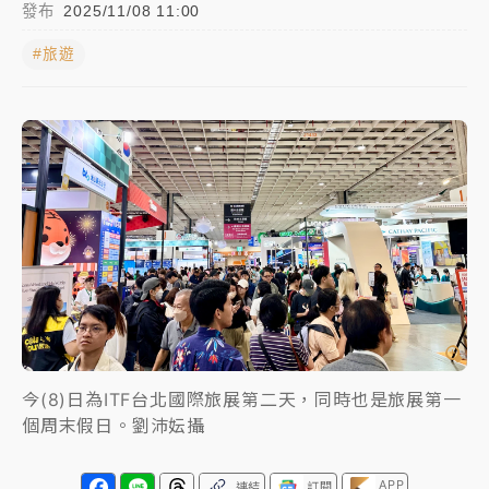
發布
2025/11/08 11:00
女律師陳昱瑄詐慈濟10億！黃金158kg遭查扣畫面曝光
#旅遊
暑假過三周才推「E宿新北打卡趣」！抽獎程序複雜 觀
旅局回應了
中信慈善基金會想增加董事人數！辜仲諒向法院聲請遭
駁 理由曝光
故宮《龍藏經》特展第2檔！今線上預約開賣一度塞車
周六起展出延長至晚上7時
台東農業處長涉圖利渡假村！東檢抗告成功 今重開羈
押庭
父親節泡湯了！中颱白海豚雨彈轟3天 「紅到發紫」降
今(8)日為ITF台北國際旅展第二天，同時也是旅展第一
雨熱區曝
個周末假日。劉沛妘攝
APP
連結
訂閱