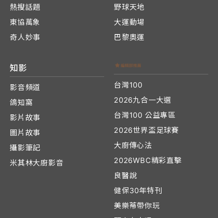
熱搜話題
野球天地
東協萬象
大運動場
奇人妙事
巴黎奧運
知影
台灣100
影音頻道
2026九合一大選
鴿知窩
台灣100 公益專區
影片故事
2026世界盃足球賽
圖片故事
大廚傳心法
攝影筆記
2026WBC精彩直擊
米其林大廚影音
良醫說
健保30年特刊
美樂蒂帶你玩