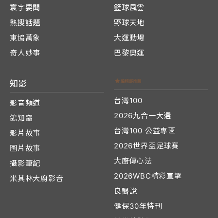
寰宇要聞
籃球風雲
熱搜話題
野球天地
東協萬象
大運動場
奇人妙事
巴黎奧運
知影
台灣100
影音頻道
2026九合一大選
鴿知窩
台灣100 公益專區
影片故事
2026世界盃足球賽
圖片故事
大廚傳心法
攝影筆記
2026WBC精彩直擊
米其林大廚影音
良醫說
健保30年特刊