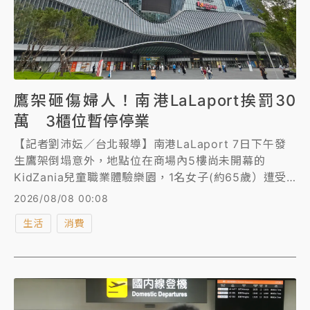
鷹架砸傷婦人！南港LaLaport挨罰30
萬 3櫃位暫停停業
【記者劉沛妘／台北報導】南港LaLaport 7日下午發
生鷹架倒塌意外，地點位在商場內5樓尚未開幕的
KidZania兒童職業體驗樂園，1名女子(約65歲）遭受
波及，後腦紅腫，意識清楚送內湖三總包紮。對此，建
2026/08/08 00:08
管處前往勘查後，認定有公共安全疑慮，涉嫌違反建築
生活
消費
法，將對使用人開罰最高30萬元並限期改善。南港
LaLaport晚間也於臉書粉專緊急公告，因應館內整修
需求，3F櫃位3櫃位暫停營業。