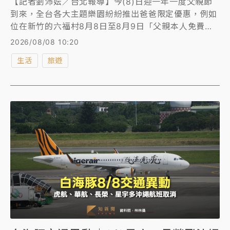
【記者劉沛妘／台北報導】今(8)日迎一年一度父親節
到來，全台各大主題樂園紛紛推出爸爸限定優惠，例如
位在新竹的六福村8月8日至8月9日「父親本人免費入
園」，須有1位陪同者購票入園；花蓮遠雄海洋公園則
2026/08/08 10:20
在官方網路商城限時1天祭出「全票買一送一」，票券
生活
旅遊
使用期間至10月31日，門票先買起來！《知新聞》為您
整理父親節樂園優惠懶人包。