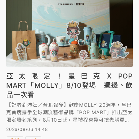
亞太限定！星巴克ＸPOP
MART「MOLLY」8/10登場 週邊、飲
品一次看
【記者劉沛妘／台北報導】歡慶MOLLY 20週年，星巴
克首度攜手全球潮流藝術品牌「POP MART」推出亞太
限定聯名系列，8月10日起，星禮程會員可搶先購買聯
名商品，並體驗限定飲品；8月11日起於全門市登場。
2026/08/06 14:48
另外，CAMA CAFE「咖啡冰果季」登場，祭出3款以