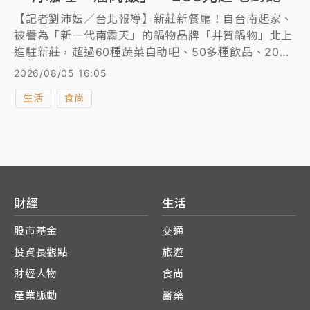
【記者劉沛妘／台北報導】新莊新餐廳！自台南起家、
被譽為「新一代南霸天」的鍋物品牌「井賀鍋物」北上
進駐新莊，超過60種蔬菜自助吧、50多種飲品、20多
款特色醬料，其中包含滷肉飯、咖喱飯、手工棉花糖、
2026/08/05 16:05
雪花冰等，最低288元起吃到飽。另外，來自日本的人
生活
食尚
氣燒肉丼品牌「山牛將」將於8月7日在台北統一時代百
貨開設2號店，開幕前2天每日前50名單筆消費滿300
元，可獲得3張100元主餐折價券。
財經
生活
股市基金
交通
投資長觀點
旅遊
財經人物
食尚
產業脈動
醫藥