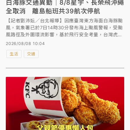
白海豚交通異動｜8/8星宇、長榮飛沖繩
全取消 離島船班共39航次停航
【記者劉沛妘／台北報導】因應臺灣東方海面白海豚颱
風，氣象署已於7日14時30分發布海上颱風警報，受颱
風路徑及外圍環流影響，基於飛行安全考量，台灣虎
航、長榮、華航、星宇8/8多班往返沖繩那霸航班取
2026/08/08 10:04
消。另外，8/8離島船班共39航次停航。交通異動一次
生活
交通
看。