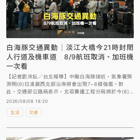
白海豚交通異動｜淡江大橋今21時封閉
人行道及機車道 8/9航班取消、加班機
一次看
【記者劉沛妘／台北報導】中颱白海豚接近，氣象署預
測明(9)日凌晨西北部沿岸將會出現7~8級強風。對
此，交通部公路局表示，北區養護工程分局將於今(8)
日晚間21時預警性封閉淡江大橋人行自行車道及機車
2026/08/08 18:20
道，並實施主線降速(時速30公里)行駛。另外，各大航
生活
交通
空8月9日航班異動也陸續公布。《知新聞》為您不斷更
新。