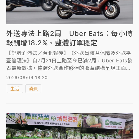
外送專法上路2周 Uber Eats：每小時
報酬增18.2%、整體訂單穩定
【記者劉沛妘／台北報導】《外送員權益保障及外送平
臺管理法》自7月21日上路至今已滿2周，Uber Eats發
表最新數據，整體外送合作夥伴的收益結構呈現正面成
長。較低報酬區間指標的外送合作夥伴，其外送服務期
2026/08/06 18:20
間每小時報酬增加約18.2%；而較高報酬區間指標的外
生活
消費
送合作夥伴，其外送服務期間每小時報酬也增加約
10.5%。Uber Eats表示，外送專法上路迄今，整體訂
單量未見顯著增減，市場需求大致維持穩定。