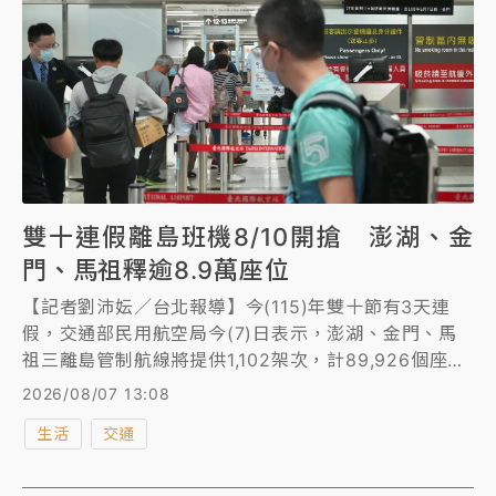
雙十連假離島班機8/10開搶 澎湖、金
門、馬祖釋逾8.9萬座位
【記者劉沛妘／台北報導】今(115)年雙十節有3天連
假，交通部民用航空局今(7)日表示，澎湖、金門、馬
祖三離島管制航線將提供1,102架次，計89,926個座位
數，並自8月10日(下週一)上午9時起開放訂位。
2026/08/07 13:08
生活
交通