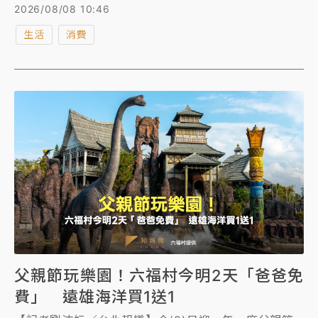
位發展部數位產業署童明慧主任秘書監交下，與第四屆
2026/08/08 10:46
理事長王令麟完成交接。
生活
消費
父親節玩樂園！六福村今明2天「爸爸免
費」 遠雄海洋買1送1