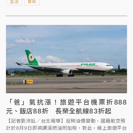
生活
食尚
水果風味為靈感的新飲品及3款新貝果、抹醬，迎父親
節到來，指定飲品「買9送1」。
「爸」氣抗漲！旅遊平台機票折888
元、飯店88折 長榮全航線83折起
【記者劉沛妘／台北報導】反映油價變動，國籍航空預
計於8月9日即將調漲燃油附加稅，對此，線上旅遊平台