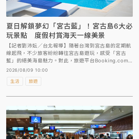
夏日解鎖夢幻「宮古藍」！宮古島6大必
玩景點 度假村賞海天一線美景
【記者劉沛妘／台北報導】隨著台灣到宮古島的定期航
線起飛，不少旅客紛紛轉往宮古島遊玩，感受「宮古
藍」的絕美海島魅力。對此，旅遊平台Booking.com
特別精選「宮古島6大必玩景點」，包含海龜浮潛與透
2026/08/09 10:00
明SUP體驗、俯瞰壯麗海岸線的東平安名崎，到捕捉飛
生活
旅遊
機與海景同框畫面的17END等，以及宮古島人氣旅宿一
次報你知。