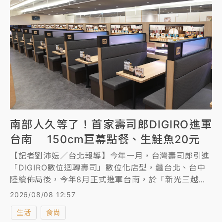
南部人久等了！首家壽司郎DIGIRO進軍
台南 150cm巨幕點餐、生鮭魚20元
【記者劉沛妘／台北報導】今年一月，台灣壽司郎引進
「DIGIRO數位迴轉壽司」數位化店型，繼台北、台中
陸續佈局後，今年8月正式進軍台南，於「新光三越台
南新天地」開設台南首家「DIGIRO數位迴轉壽司」數
2026/08/08 12:57
位化店型，歡慶試營運，即日起「生鮭魚2+1貫」特價
生活
食尚
60元，另外，迎接父親節到來，本週末特別推出2大限