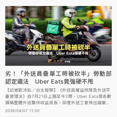
劣！「外送員疊單工時被砍半」勞動部
認定違法 Uber Eats竟強硬不甩
【記者劉沛妘／台北報導】《外送員權益保障及外送平
臺管理法》自7月21日上路至今2周，Uber Eats發表數
據稱整體外送夥伴收益成長，卻遭外送工會揪出貓膩痛
批Uber Eats「透過將疊單重疊時間除以二，大幅變相
2026/08/07 11:30
扣減外送員工時與報酬。」勞動部對此回應，並未把每