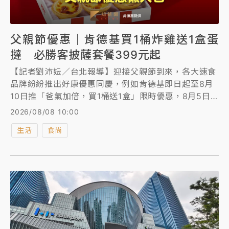
父親節優惠｜肯德基買1桶炸雞送1盒蛋
撻 必勝客披薩套餐399元起
【記者劉沛妘／台北報導】迎接父親節到來，各大速食
品牌紛紛推出好康優惠同慶，例如肯德基即日起至8月
10日推「爸氣加倍，買1桶送1盒」限時優惠，8月5日
還有「上校雞塊買1送1」；必勝客今年父親節套餐則以
2026/08/08 10:00
「火山披薩」為主角，最低399元起；達美樂點指定套
生活
食尚
餐加碼送李多慧聯名「戀愛御守」。《知新聞》為您整
理父親節速食優惠懶人包。