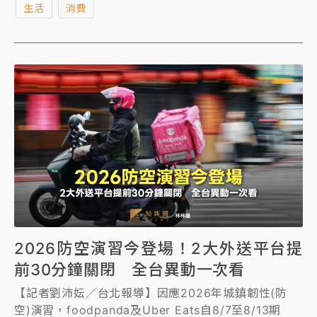
生活
消費
單的外送服務時間如實計入，此舉違法，不改將按人次
處罰。
《知新聞》記者今(7)日進一步向Uber Eats詢問，業者
表示，目前沒有更新的回應。
新法上路後要保障外送員收入，外送平台收益不減，繼
續賺飽飽、持續跟消費者和商家收取每單費用，卻以
「疊單」為由，把外送員的勞務工時砍半，趁機節省外
送費、楷外送員的油，昨還公開發表數據宣稱「整體成
長」，面對主管機關勞動部認定違法，卻強硬不甩，後
續只能待地方主管機關強力稽查。
2026防空演習今登場！2大外送平台提
前30分鐘關閉 全台異動一次看
【記者劉沛妘／台北報導】因應2026年城鎮韌性(防
空)演習，foodpanda及Uber Eats自8/7至8/13期