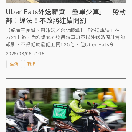
Uber Eats外送薪資「疊單少算」 勞動
部：違法！不改將連續開罰
【記者王良博、劉沛妘／台北報導】「外送專法」在
7/21上路，內容規範外送員每筆訂單以外送時間計算的
報酬，不得低於最低工資1.25倍，但Uber Eats今
（6）日公布的外送員報酬計算方式，卻未將外送員
2026/08/06 21:15
「疊單」的外送時間分別計算。對此，勞動部強調，此
生活
職場
計算方式不符外送專法規定，將每單的外送服務時間如
實計入，屬於違法。