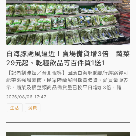
白海豚颱風逼近！賣場備貨增3倍 蔬菜
29元起、乾糧飲品等百件買1送1
【記者劉沛妘／台北報導】因應白海豚颱風行經路徑可
能帶來強風豪雨，民眾陸續展開採買備貨，愛買量販表
示，蔬菜及根莖類商品備貨量已較平日增加3倍，確保
供應穩定、降低缺貨風險。另外，萬家福、樂家康則相
2026/08/06 17:47
較平日生鮮蔬果總備貨量提升2倍，總備糧達180噸，
生活
消費
促銷一次看。