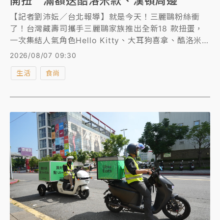
開扭 滿額送酷洛米款、漢頓周邊
【記者劉沛妘／台北報導】就是今天！三麗鷗粉絲衝
了！台灣藏壽司攜手三麗鷗家族推出全新18 款扭蛋，
一次集結人氣角色Hello Kitty、大耳狗喜拿、酷洛米、
布丁狗及人魚漢頓，還有「帕恰狗」首度加入，以及多
2026/08/07 09:30
款限量滿額贈、加價購商品等你帶回家！不只如此，藏
生活
食尚
壽司更把三麗鷗家族的夏日度假氛圍完整搬進店內，全
台6間主題門市曝光。