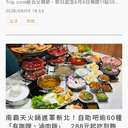
Trip.com結合父親節，即日起至8月8日晚間11點59分
推出限時「爸氣抗漲」快閃活動，包含「機票滿額現折
2026/08/05 18:53
888元」與「飯店88折」。另外，易遊網8月12日前攜
生活
旅遊
長榮航空推出獨家全航線83折起優惠，8月12日再加碼
發送「雙人未稅滿萬再現折888元」折扣碼。
南霸天火鍋進軍新北！自助吧逾60種
「有咖哩、滷肉飯」 288元起吃到飽