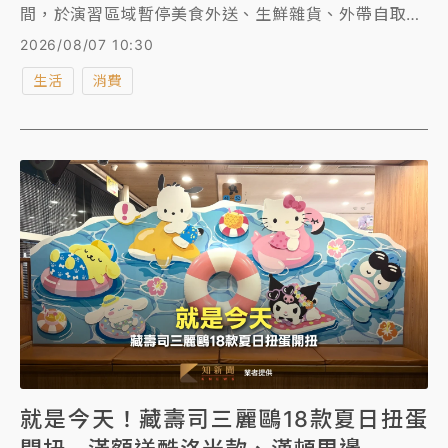
間，於演習區域暫停美食外送、生鮮雜貨、外帶自取及
該時段的預訂服務，並提前 30 分鐘關閉平台。外送平
2026/08/07 10:30
台異動一次看。
生活
消費
就是今天！藏壽司三麗鷗18款夏日扭蛋