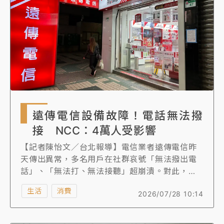
遠傳電信設備故障！電話無法撥
接 NCC：4萬人受影響
【記者陳怡文／台北報導】電信業者遠傳電信昨
天傳出異常，多名用戶在社群哀號「無法撥出電
話」、「無法打、無法接聽」超崩潰。對此，
NCC向《知新聞》表示，遠傳電信部份設備障
生活
消費
2026/07/28 10:14
礙，導致部份區域的行動語音服務無法撥接聽，
但數據服務正常，影響之用戶數約3至4萬人，影
響17分鐘。