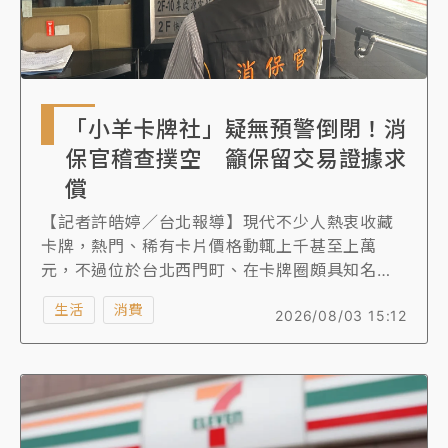
「小羊卡牌社」疑無預警倒閉！消
保官稽查撲空 籲保留交易證據求
償
【記者許皓婷／台北報導】現代不少人熱衷收藏
卡牌，熱門、稀有卡片價格動輒上千甚至上萬
元，不過位於台北西門町、在卡牌圈頗具知名度
的「小羊卡牌社」，近日卻驚傳疑似無預警倒
生活
消費
2026/08/03 15:12
閉，店家社群更在一夕之間關閉，引發大批玩家
恐慌，自救會人數已突破3000人。對此，台北市
法務局今（3）日前往實體門市稽查，現場大門深
鎖，消保官也提醒消費者保留所有交易證據，作
為後續求償依據。