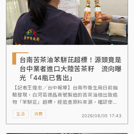
iphone19可能就沒法進口上市。
台南苦茶油苯駢芘超標！源頭竟是
台中業者進口大陸苦茶籽 流向曝
光「44瓶已售出」
【記者王煌忠／台中報導】台南市衛生局日前抽
驗發現，白河區德昌商號製造的苦茶油檢出致癌
物「苯駢芘」超標，經追查原料來源，確認使用
的苦茶籽來自台中市金品芳食品公司，台中市食
生活
消費
2026/08/05 17:43
安處接獲通報立即啟動追查，除掌握原料流向與
庫存外，也針對同批茶籽製成的苦茶油進行抽驗
送驗，並要求相關業者預防性下架產品、停止使