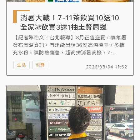
消暑大戰！7-11茶飲買10送10
全家冰飲買3送1抽圭賢周邊
【記者陳怡文／台北報導】8月正值盛夏，氣象署
發布高溫資訊，有連續出現36度高溫機率，多補
充水份、慎防熱傷害，超商拚消暑商機，7-
ELEVEN霜淇淋、思樂冰第2件10元，另外，蕎麥
生活
消費
2026/08/04 11:52
茶、青茶、紅茶等買10送10，還有咖啡多杯組
777元，最低下殺59折；全家推出15款獨家冰飲
任選第2件6折或買3送1優惠，購買20元以上任6
件飲料送Super Junior成員圭賢小卡，6件冰品
送圭賢杯墊。