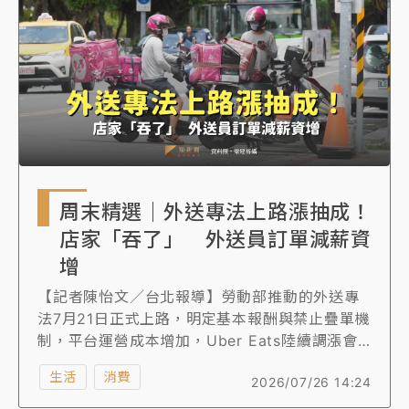
周末精選｜外送專法上路漲抽成！
店家「吞了」 外送員訂單減薪資
增
【記者陳怡文／台北報導】勞動部推動的外送專
法7月21日正式上路，明定基本報酬與禁止疊單機
制，平台運營成本增加，Uber Eats陸續調漲會
員費66％及提高店家抽成最高至35%因應，儘管
生活
消費
2026/07/26 14:24
受外送員回流影響導致單量微幅減少5%至10%，
但因報酬保障與單筆計算，外送員薪資逆勢成長2