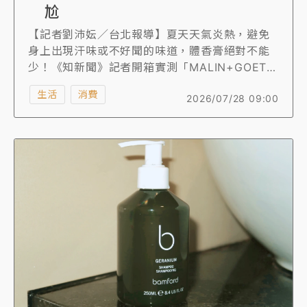
尬
【記者劉沛妘／台北報導】夏天天氣炎熱，避免
身上出現汗味或不好聞的味道，體香膏絕對不能
少！《知新聞》記者開箱實測「MALIN+GOETZ
體香膏」，天然佛手柑以及澳洲尤佳利天然精
生活
消費
2026/07/28 09:00
油，洗完澡於腋下塗抹，不僅淡淡的體香能長達
12小時，它成分天然，不含酒精、小蘇打及氯氫
氧化鋁，不堵塞毛孔，因此敏感肌膚也能使用，
整天都能當「香香女孩」！