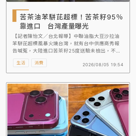
苦茶油苯駢芘超標！苦茶籽95％
靠進口 台灣產量曝光
【記者陳怡文／台北報導】中聯油脂大豆沙拉油
苯駢芘超標風暴火燒台灣，就有台中供應商秀報
告喊冤，大陸進口苦茶籽25度送驗未檢出，不排
除是在壓榨或其他加工製程中產生問題，導致最
生活
消費
2026/08/05 19:54
終油品驗出苯駢芘超標，盼衛生單位調查還原真
相，衛福部長石崇良8月1日表示，台灣苦茶籽產
量稀少，95%仰賴進口，《知新聞》向農業部查
證，雖無法確認佔比，但台灣產地多在花蓮縣、
台東縣、嘉義縣、苗栗縣、南投縣，114年油茶產
量1763.81公噸，前五大產區合計達68.27%。