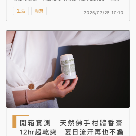
草蘆薈體香噴霧」，該品牌主打清爽植萃配方，
生活
消費
2026/07/28 10:10
適合喜歡清新、草本的人，加上薰衣草成分，讓
人會有放鬆、平靜感受，且成分不含鋁鹽，不會
堵塞毛孔，最適合夏天；《知新聞》記者也發
現，NEAL'S YARD REMEDIES「薰衣草蘆薈體
香噴霧」也可以當枕頭噴霧，睡前在枕頭上噴2至
3下，薰衣草助眠、放鬆功效，對於忙碌了一整
天、希望在睡前轉換心情的人來說，多了一種簡
單的儀式感，也讓炎熱夏夜增添幾分清爽與療癒
感。
開箱實測｜天然佛手柑體香膏
12hr超乾爽 夏日流汗再也不尷