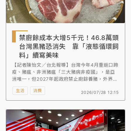
禁廚餘成本大增5千元！46.8萬頭
台灣黑豬恐消失 靠「液態循環飼
料」續寫美味
【記者陳怡文／台北報導】台灣今年4月重返口蹄
疫、豬瘟、非洲豬瘟「三大豬病非疫國」，是亞
洲唯一，但2027年起政府禁止廚餘養豬，外界憂
心台灣美味的黑豬肉將消失，對此，農業部掛保
生活
消費
2026/07/28 12:15
證「不會消失」，農民也舉股市創下4萬8千點，
都是AI類股，很多人員也擔心AI取代工作，黑豬
雖然面臨廚餘轉型的壓力，但台灣黑豬競爭力不
輸西班牙伊比利黑豬、鹿兒島黑豬，養豬協會則
認為，黑豬改用飼料一隻增加約5千多元成本，還
好政府要給黑豬一條生路「液態循環飼料」。