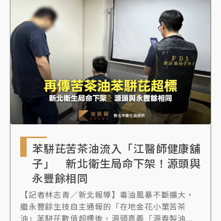
苯駢芘苦茶油流入「江醫師健康舖
子」 新北衛生局命下架！源頭與
永豐餘相同
【記者林志青／新北報導】毒油風暴不斷擴大，
繼永豐餘生技自主通報的「在地金花小菓苦茶
油」苯駢芘數值超標後，源頭嘉義「源春製油