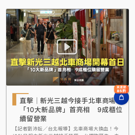
至3成。
面對外送平台成本轉嫁，店家選擇推出新品來調
整利潤維持客源，也有通路選擇「吞了」，而消
費者目前感受雖不明顯、仍願為便利性買單，但
若後續出現大幅變相加價，恐將引發取消訂閱或
轉用競爭平台的棄用潮。
爽夏節
85折
直擊｜新光三越今接手北車商場！
「10大新品牌」首亮相 9成櫃位
續留營業
【記者劉沛妘／台北報導】北車商場大換血！今