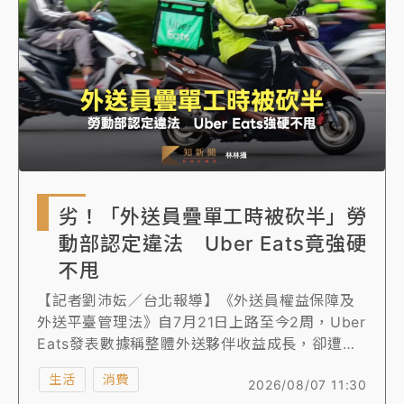
女律師陳昱瑄詐慈濟10億！黃金158kg遭查扣畫面曝光
暑假過三周才推「E宿新北打卡趣」！抽獎程序複雜 觀
旅局回應了
中信慈善基金會想增加董事人數！辜仲諒向法院聲請遭
駁 理由曝光
故宮《龍藏經》特展第2檔！今線上預約開賣一度塞車
劣！「外送員疊單工時被砍半」勞
周六起展出延長至晚上7時
動部認定違法 Uber Eats竟強硬
台東農業處長涉圖利渡假村！東檢抗告成功 今重開羈
不甩
押庭
【記者劉沛妘／台北報導】《外送員權益保障及
父親節泡湯了！中颱白海豚雨彈轟3天 「紅到發紫」降
外送平臺管理法》自7月21日上路至今2周，Uber
雨熱區曝
Eats發表數據稱整體外送夥伴收益成長，卻遭外
送工會揪出貓膩痛批Uber Eats「透過將疊單重
生活
消費
2026/08/07 11:30
疊時間除以二，大幅變相扣減外送員工時與報