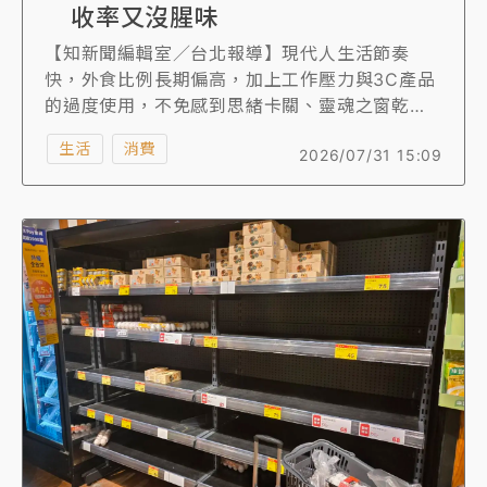
收率又沒腥味
【知新聞編輯室／台北報導】現代人生活節奏
快，外食比例長期偏高，加上工作壓力與3C產品
的過度使用，不免感到思緒卡關、靈魂之窗乾
澀，保養品要怎麼吃得到位，中租企業旗下「仲
生活
消費
2026/07/31 15:09
安家頂極魚油」主打高純度與高吸收率，以93%
Omega-3含量與rTG型態為核心特色，鎖定追求
效率保養的族群。