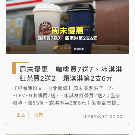
周末優惠｜咖啡買7送7、冰淇淋
紅茶買2送2 霜淇淋第2支6元
【記者陳怡文／台北報導】周末優惠來了，7-
ELEVEN咖啡買7送7、冰淇淋紅茶買2送2；全家
咖啡下殺53折、霜淇淋第2支6元；萊爾富雪糕、
紅茶、泡麵買1送1；OKCAFE多款優惠，如楊枝
生活
消費
2026/08/01 07:00
甘露冰沙、大杯草莓戀乳雪露最殺41折。