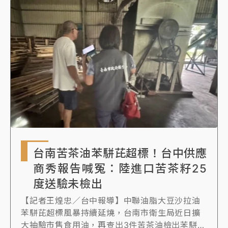
用現有庫存茶籽。目前查出該批茶籽共流向台南
及台中3家業者，尚有16.17公噸庫存已全面停
用，其中由同批茶籽製成的苦茶油已有44瓶透過
網路售出。
台南苦茶油苯駢芘超標！台中供應
商秀報告喊冤：陸進口苦茶籽25
度送驗未檢出
【記者王煌忠／台中報導】中聯油脂大豆沙拉油
苯駢芘超標風暴持續延燒，台南市衛生局近日擴
大抽驗市售食用油，再查出3件苦茶油檢出苯駢芘