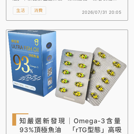
廠」代工代料生產的國際機能食品「台灣苦茶
生活
消費
2026/07/31 20:05
油」，也自主通報苯駢芘超標，除業者已通知自
有門市下架外，新北市衛生局也會同食藥署現場
稽查，要求業者盡速從寬辦理退換貨事宜，以確
實保障消費者權益。
知嚴選新發現｜Omega-3含量
93%頂極魚油 「rTG型態」高吸