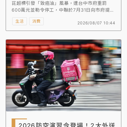
芘超標引發「致癌油」風暴，遭台中市府重罰
600萬元並勒令停工，中聯於7月31日向市府提出
復工申請，經市府審查後認定業者迄今仍未完整
生活
消費
2026/08/07 10:44
釐清油品超標的根本原因，所提改善方案也缺乏
具體成效驗證，無法證明未來可有效防堵類似事
件再發生，已正式駁回復工申請。
2026防空演習今登場！2大外送