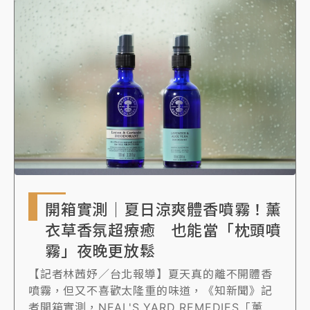
開箱實測｜夏日涼爽體香噴霧！薰
衣草香氛超療癒 也能當「枕頭噴
霧」夜晚更放鬆
【記者林茜妤／台北報導】夏天真的離不開體香
噴霧，但又不喜歡太隆重的味道，《知新聞》記
者開箱實測，NEAL'S YARD REMEDIES「薰衣