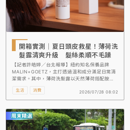
開箱實測｜夏日頭皮救星！薄荷洗
髮露清爽升級 髮絲柔順不毛躁
【記者許皓婷／台北報導】紐約知名保養品牌
MALIN+GOETZ，主打透過溫和成分滿足日常清
潔需求。其中，薄荷洗髮露以天然薄荷搭配胺基
酸清潔成分，並加入維他命B5與檸檬精華，主打
生活
消費
2026/07/28 08:02
潔淨頭皮同時兼顧保濕與舒適感。《知新聞》記
者實際開箱體驗發現，不僅能有效洗淨頭皮與髮
絲髒污，洗後頭皮感覺清爽透氣，髮絲也不易乾
澀毛躁，整體使用感受相當適合日常使用。