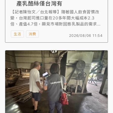
產乳酪絲僅台灣有
【記者陳怡文／台北報導】隨著國人飲食習慣改
變，台灣起司進口量在20多年間大幅成本2.3
倍、產值4.7倍，顯見市場對固態乳製品的需求與
日俱增。為解決鮮乳冬季產銷失衡的難題，促進
生活
消費
2026/08/06 11:54
國產牛乳多元加工利用，農業部畜產試驗所歷經
15年的研發試驗，成功克服早期技術瓶頸，奠定
高達、白黴、奶油及拉伸型等4款本土起司的關鍵
加工技術，吸引乳酪業者投入產業化，預計最快
明年年中就能在便利商店買到100%國產的天然乳
酪絲，日本的乳酪絲會加魚漿定型，歐美則是在
起司正新鮮就吃完，來不及製程絲。