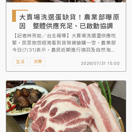
大賣場洗選蛋缺貨！農業部曝原
因 整體供應充足、已啟動協調
【記者林芳如／台北報導】大賣場洗選蛋供應吃
緊，民眾抱怨經常看到貨架被搶購一空，農業部
今日(7/31)表示，農民近期進行換羽及自然淘
汰，現階段處於雞群調整與新雞陸續投入生產的
生活
消費
2026/07/31 15:00
過渡期，但目前蛋雞產能整體仍屬充足，部分賣
場與蛋商仍在洽談契約，導致影響上架進度，針
對個別情況，農業部已啟動協調機制。