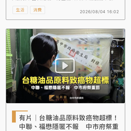
超標，其中白河區德昌商號自行榨製的苦茶油檢
生活
消費
2026/08/04 16:02
出3.0μg/kg，超過法規標準。經追查發現，德昌
商號使用的苦茶籽原料來自台中市金品芳食品有
限公司。對此，金品芳林姓負責人接受《知新
聞》訪問時喊冤表示，公司從中國大陸進口的苦
茶籽歷經17次檢驗均未檢出苯駢芘，公司自行送
驗苦茶籽及苦茶油也累計8次合格，研判問題可能
出在下游業者榨油加工製程，盼衛生單位儘速釐
清原因。
有片｜台糖油品原料致癌物超標！
中聯、福懋隱匿不報 中市府祭重