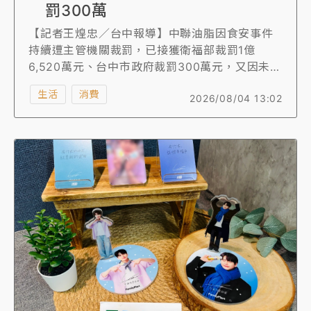
罰300萬
【記者王煌忠／台中報導】中聯油脂因食安事件
持續遭主管機關裁罰，已接獲衛福部裁罰1億
6,520萬元、台中市政府裁罰300萬元，又因未依
要求呈報4月1日生產的沙拉油批次，導致相關產
生活
消費
2026/08/04 13:02
品未被納入預防性下架名單，再遭食藥署裁罰
300萬元。
昨天中聯再度因為明知台糖採購、受託製造的油
品原料檢出第一級致癌物，卻在獲知檢驗結果後
未通報，遭台中市府裁處300萬元罰鍰，累計已
被罰1.742億元。