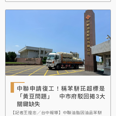
酬。」勞動部對此回應，並未把每單的外送服務
時間如實計入，此舉違法，不改將按人次處罰。
《知新聞》記者今(7)日進一步向Uber Eats詢
問，業者表示，目前沒有更新的回應。
新法上路後要保障外送員收入，外送平台收益不
減，繼續賺飽飽、持續跟消費者和商家收取每單
費用，卻以「疊單」為由，把外送員的勞務工時
砍半，趁機節省外送費、楷外送員的油，昨還公
開發表數據宣稱「整體成長」，面對主管機關勞
動部認定違法，卻強硬不甩，後續只能待地方主
管機關強力稽查。
中聯申請復工！稱苯駢芘超標是
「黃豆問題」 中市府駁回揭3大
關鍵缺失
【記者王煌忠／台中報導】中聯油脂因油品苯駢