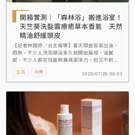
開箱實測｜「森林浴」搬進浴室！
天竺葵洗髮露療癒草本香氣 天然
精油舒緩頭皮
【記者林茜妤／台北報導】夏天頭皮容易出油、
悶熱，不少人洗完頭沒多久就開始扁塌、油膩
感，不少人都在找能夠兼具潔淨力，但又不刺
激、溫和配方的洗髮產品。記者實測英國植萃品
生活
消費
2026/07/28 08:03
牌 bamford「天竺葵洗髮露」，一擠出洗髮露便
能聞到相當鮮明的天竺葵香氣，揉搓起泡後，薰
衣草、尤加利與薄荷等草本香調也慢慢散開，層
次十分豐富，洗髮過程彷彿置身森林之中，像是
在進行一場「森林浴」，深呼吸時滿是植物清新
的氣息，讓人不自覺放慢步調，洗完頭髮也不會
乾澀，更多了一些光澤感。