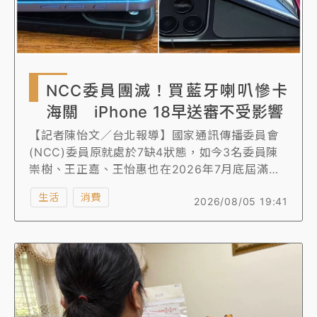
NCC委員團滅！買藍牙喇叭慘卡
海關 iPhone 18早送審不受影響
【記者陳怡文／台北報導】國家通訊傳播委員會
(NCC)委員原就處於7缺4狀態，如今3名委員陳
崇樹、王正嘉、王怡惠也在2026年7月底屆滿，
處於「團滅」慘況，近日就有民眾發生日本購買
生活
消費
2026/08/05 19:41
的藍芽喇叭寄回台，卻因為NCC沒大人，無法核
發進口許可證，卡在海關，針對外界強烈關注的
iPhone 18是否能如期開賣？NCC透露，沒有機
關首長及代理人，進口核准函無法發出，但
iphone18在先前已完成審驗，廠商直接以型式認
證審驗資料通關，暫不受影響，8月1日起才開始
辦進口送審就只能先收件，但若持續缺員，