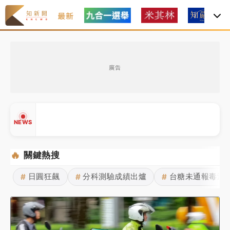
最新
女律師陳昱瑄詐慈濟10億！黃金158kg遭查扣畫面曝光
廣告
暑假過三周才推「E宿新北打卡趣」！抽獎程序複雜 觀
旅局回應了
中信慈善基金會想增加董事人數！辜仲諒向法院聲請遭
NEWS
駁 理由曝光
故宮《龍藏經》特展第2檔！今線上預約開賣一度塞車
🔥
關鍵熱搜
周六起展出延長至晚上7時
日圓狂飆
分科測驗成績出爐
台糖未通報毒油
#
#
#
台東農業處長涉圖利渡假村！東檢抗告成功 今重開羈
▲
押庭
▼
父親節泡湯了！中颱白海豚雨彈轟3天 「紅到發紫」降
雨熱區曝