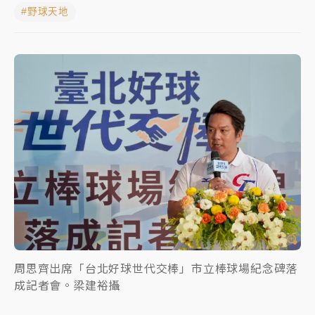
#野球天地
女律師陳昱瑄詐慈濟10億！黃金158kg遭查扣畫面曝光
暑假過三周才推「E宿新北打卡趣」！抽獎程序複雜 觀
旅局回應了
中信慈善基金會想增加董事人數！辜仲諒向法院聲請遭
駁 理由曝光
故宮《龍藏經》特展第2檔！今線上預約開賣一度塞車
周六起展出延長至晚上7時
台東農業處長涉圖利渡假村！東檢抗告成功 今重開羈
押庭
父親節泡湯了！中颱白海豚雨彈轟3天 「紅到發紫」降
雨熱區曝
周思齊出席「台北好球世代交棒」市立棒球場紀念碑落
成記者會。梁建裕攝