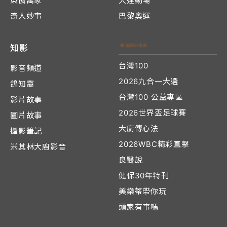
東協萬象
大運動場
奇人妙事
巴黎奧運
知影
台灣100
影音頻道
2026九合一大選
鴿知窩
台灣100 公益專區
影片故事
2026世界盃足球賽
圖片故事
大廚傳心法
攝影筆記
2026WBC精彩直擊
米其林大廚影音
良醫說
健保30年特刊
美樂蒂帶你玩
頭家有事嗎