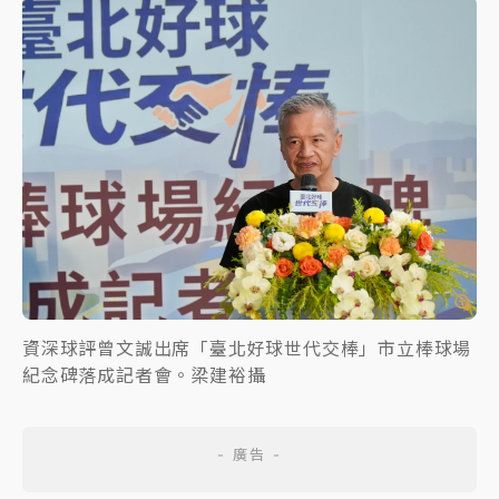
資深球評曾文誠出席「臺北好球世代交棒」市立棒球場
紀念碑落成記者會。梁建裕攝