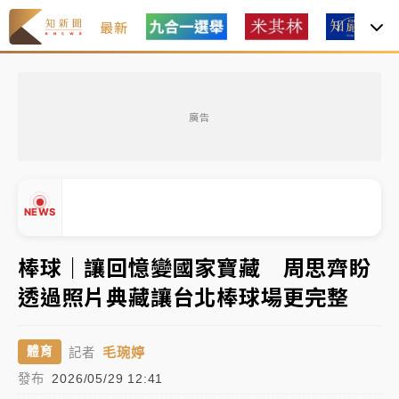
最新
女律師陳昱瑄詐慈濟10億！黃金158kg遭查扣畫面曝光
廣告
暑假過三周才推「E宿新北打卡趣」！抽獎程序複雜 觀
旅局回應了
中信慈善基金會想增加董事人數！辜仲諒向法院聲請遭
NEWS
駁 理由曝光
故宮《龍藏經》特展第2檔！今線上預約開賣一度塞車
棒球｜讓回憶變國家寶藏 周思齊盼
周六起展出延長至晚上7時
透過照片典藏讓台北棒球場更完整
台東農業處長涉圖利渡假村！東檢抗告成功 今重開羈
▲
押庭
▼
毛琬婷
體育
記者
父親節泡湯了！中颱白海豚雨彈轟3天 「紅到發紫」降
發布
2026/05/29 12:41
雨熱區曝