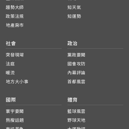
趨勢大師
知天氣
政策法規
知運勢
地產房市
社會
政治
突發現場
黨政要聞
法庭
國會攻防
暖流
內幕評論
地方大小事
首都風雲
國際
體育
寰宇要聞
籃球風雲
熱搜話題
野球天地