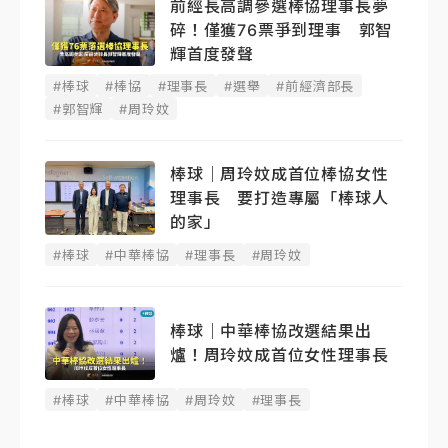
前經長高調參選棒協理事長夢
碎！僅獲76票爭到理事 郭智
輝首度發聲
#棒球
#棒協
#理事長
#選舉
#前經濟部長
#郭智輝
#周玲妏
棒球｜周玲妏成首位棒協女性
理事長 要打造專屬「棒球人
的家」
#棒球
#中華棒協
#理事長
#周玲妏
棒球｜中華棒協改選結果出
爐！周玲妏成首位女性理事長
#棒球
#中華棒協
#周玲妏
#理事長