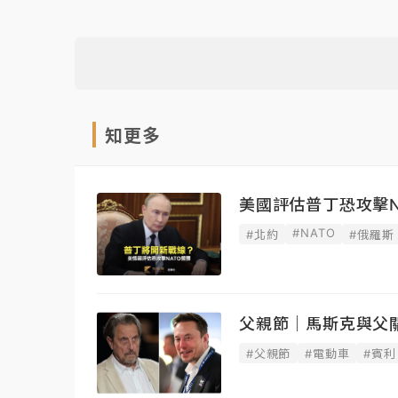
知更多
美國評估普丁恐攻擊N
#NATO
#北約
#俄羅斯
父親節｜馬斯克與父
#父親節
#電動車
#賓利