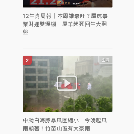
12生肖周報｜本周誰最旺？屬虎事
業財運雙爆棚 屬羊起死回生大翻
盤
生活
中颱白海豚暴風圈縮小 今晚起風
雨顯著！竹苗山區有大豪雨