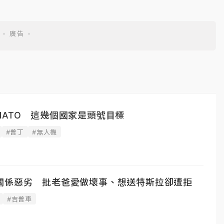
ATO 這幾個國家是頭號目標
#普丁
#無人機
關係惡劣 批老爸愛做壞事、想送特斯拉卻遭拒
#吉普車