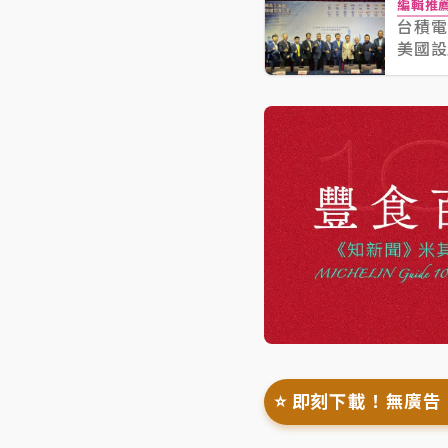
編輯推
台積電
美國設
⭐️ 即刻下載！無廣告