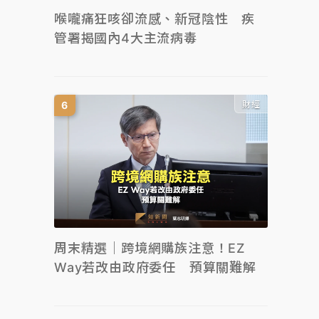
喉嚨痛狂咳卻流感、新冠陰性 疾
管署揭國內4大主流病毒
財經
周末精選｜跨境網購族注意！EZ
Way若改由政府委任 預算關難解