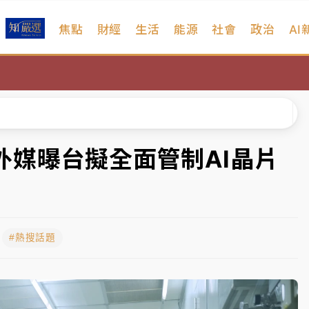
焦點
財經
生活
能源
社會
政治
AI
維持不變
 民權西路鷹架倒塌壓2車
風 榕樹連根拔起
、明天影響最劇烈
外媒曝台擬全面管制AI晶片
高罰4800＋拖吊費
維持不變
#熱搜話題
 民權西路鷹架倒塌壓2車
風 榕樹連根拔起
、明天影響最劇烈