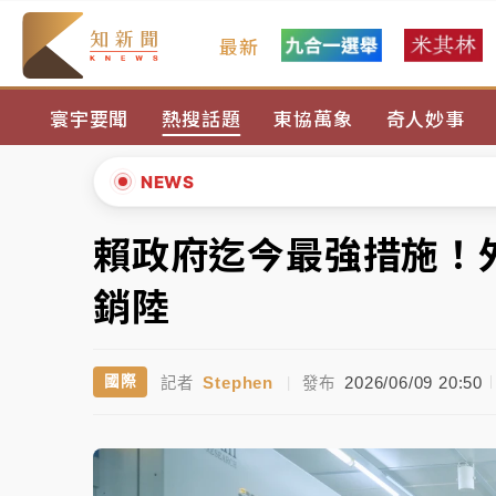
最新
油價持續凍漲！ 中油宣布下周一汽柴油價格
寰宇要聞
熱搜話題
東協萬象
奇人妙事
中颱白海豚進逼！台北喜來登圍籬傾倒砸傷人
有片｜
白海豚暴風圈逼近！新北淡水赫見龍捲
NEWS
中颱白海豚風雨來了！中部以北防豪雨 今晚
賴政府迄今最強措施！
▲
白海豚逼近！北市水門只出不進 未移置車輛最
▼
銷陸
油價持續凍漲！ 中油宣布下周一汽柴油價格
Stephen
2026/06/09 20:50
國際
記者
|
發布
中颱白海豚進逼！台北喜來登圍籬傾倒砸傷人
有片｜
白海豚暴風圈逼近！新北淡水赫見龍捲
中颱白海豚風雨來了！中部以北防豪雨 今晚