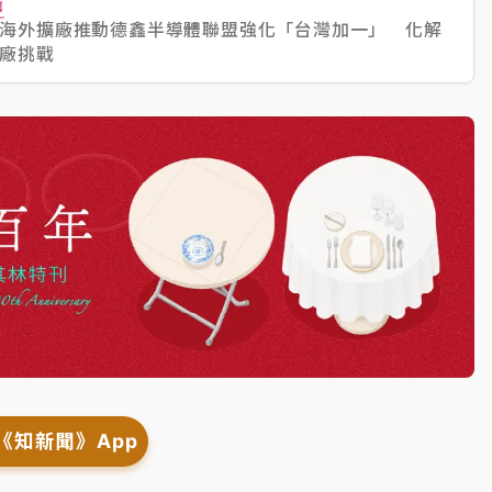
薦
海外擴廠推動德鑫半導體聯盟強化「台灣加一」 化解
廠挑戰
《知新聞》App