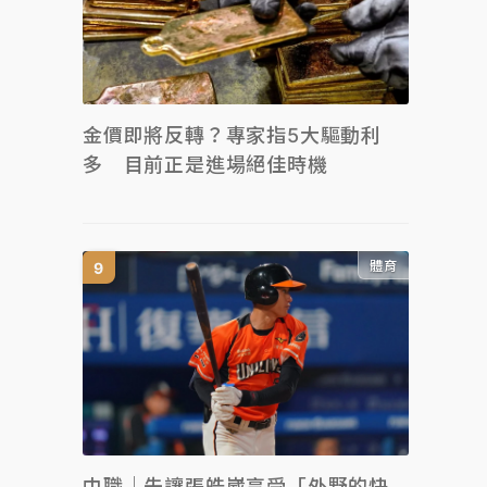
金價即將反轉？專家指5大驅動利
多 目前正是進場絕佳時機
體育
中職｜先讓張皓崴享受「外野的快