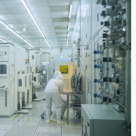
高罰4800＋拖吊費