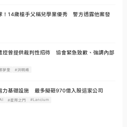
球！14歲槍手父稱兒學業優秀 警方透露他案發
遭控曾提供裁判性招待 協會緊急致歉、強調內部
鄭夢奎
#洪明甫
電力基礎設施 最多擬砸970億入股這家公司
AI
#Lancium
#星際之門