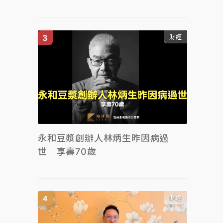
財經
永和豆漿創辦人林炳生昨因病過
世 享壽70歲
財經