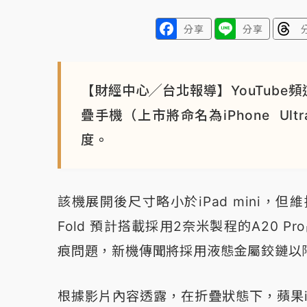
分享
分享
【財經中心╱台北報導】YouTube頻道
疊手機（上市將命名為iPhone U
度。
該機展開後尺寸略小於iPad mini，但
Fold 預計搭載採用2奈米製程的A20 
痕問題，新機傳聞將採用液態金屬鉸鏈以
根據影片內容透露，在折疊狀態下，蘋果iPh