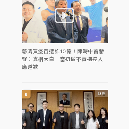
慈濟買疫苗遭詐10億！陳時中首發
聲：真相大白 當初做不實指控人
應道歉
財經