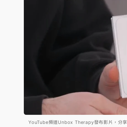
故宮《龍藏經》特展第2檔！今線上預約開賣
台東農業處長涉圖利渡假村！東檢抗告成功 
父親節泡湯了！中颱白海豚雨彈轟3天 「紅
YouTube頻道Unbox Therapy發布影片，分享