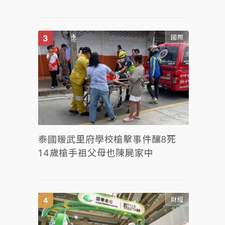
國際
泰國暖武里府學校槍擊事件釀8死
14歲槍手祖父母也陳屍家中
財經