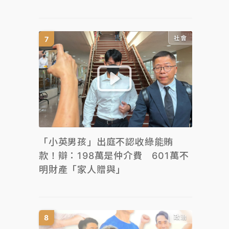
社會
「小英男孩」出庭不認收綠能賄
款！辯：198萬是仲介費 601萬不
明財產「家人贈與」
政治