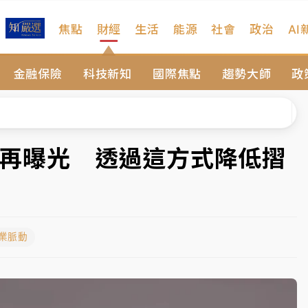
焦點
財經
生活
能源
社會
政治
AI
扣畫面曝光
金融保險
科技新知
國際焦點
趨勢大師
政
序複雜 觀旅局回應了
院聲請遭駁 理由曝光
一度塞車 周六起展出延長至晚上7時
型機再曝光 透過這方式降低摺
今重開羈押庭
到發紫」降雨熱區曝
產業脈動
扣畫面曝光
序複雜 觀旅局回應了
院聲請遭駁 理由曝光