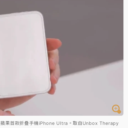
一度塞車 周六起展出延長至晚上7時
今重開羈押庭
到發紫」降雨熱區曝
蘋果首款折疊手機iPhone Ultra。取自Unbox Therapy