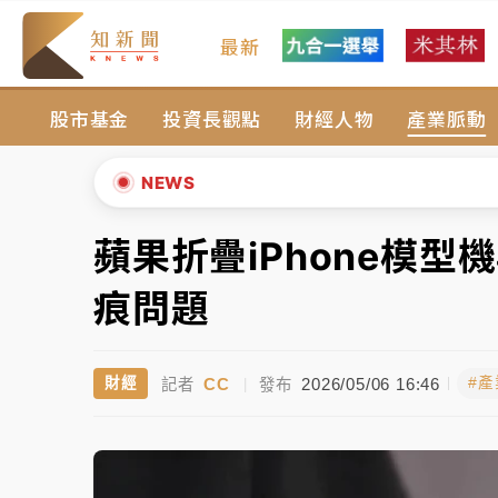
最新
女律師陳昱瑄詐慈濟10億！黃金158kg遭查
股市基金
投資長觀點
財經人物
產業脈動
暑假過三周才推「E宿新北打卡趣」！抽獎程
中信慈善基金會想增加董事人數！辜仲諒向法
NEWS
故宮《龍藏經》特展第2檔！今線上預約開賣
蘋果折疊iPhone模
▲
台東農業處長涉圖利渡假村！東檢抗告成功 
▼
痕問題
父親節泡湯了！中颱白海豚雨彈轟3天 「紅
CC
2026/05/06 16:46
財經
#
記者
|
發布
女律師陳昱瑄詐慈濟10億！黃金158kg遭查
暑假過三周才推「E宿新北打卡趣」！抽獎程
中信慈善基金會想增加董事人數！辜仲諒向法