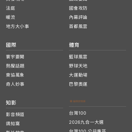
法庭
國會攻防
暖流
內幕評論
地方大小事
首都風雲
國際
體育
寰宇要聞
籃球風雲
熱搜話題
野球天地
東協萬象
大運動場
奇人妙事
巴黎奧運
知影
台灣100
影音頻道
2026九合一大選
鴿知窩
台灣100 公益專區