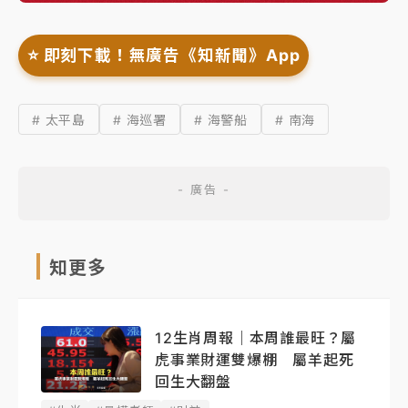
⭐️ 即刻下載！無廣告《知新聞》App
# 太平島
# 海巡署
# 海警船
# 南海
知更多
12生肖周報｜本周誰最旺？屬
虎事業財運雙爆棚 屬羊起死
回生大翻盤