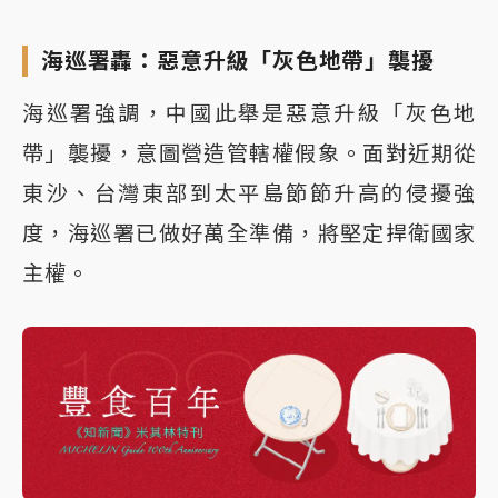
海巡署轟：惡意升級「灰色地帶」襲擾
海巡署強調，中國此舉是惡意升級「灰色地
帶」襲擾，意圖營造管轄權假象。面對近期從
東沙、台灣東部到太平島節節升高的侵擾強
度，海巡署已做好萬全準備，將堅定捍衛國家
主權。