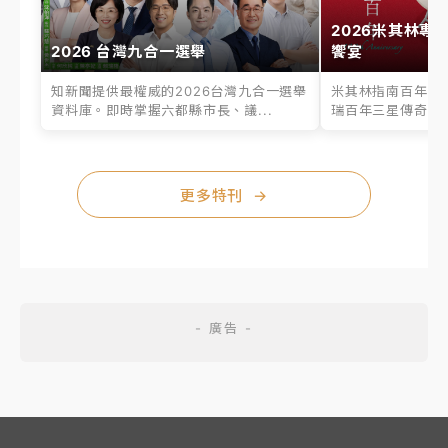
2026米其林專
2026 台灣九合一選舉
饗宴
知新聞提供最權威的2026台灣九合一選舉
米其林指南百年之
資料庫。即時掌握六都縣市長、議...
瑞百年三星傳奇、台
更多特刊
→