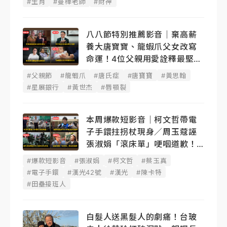
#生肖
#曼樺老師
#財神
八八節特別推薦影音｜棄高薪
養大唐寶寶、龍蝦爪父女改寫
命運！4位父親用愛詮釋最堅韌
後盾
#父親節
#龍蝦爪
#唐氏症
#唐寶寶
#黃思翰
#星展銀行
#黃世杰
#唇顎裂
本周爆款短影音｜柯文哲帶電
子手鐶拄拐杖現身／周玉蔻誣
張淑娟「滾床單」哽咽道歉！
蔡玉真開撕爆料
#爆款短影音
#張淑娟
#柯文哲
#蔡玉真
#電子手鐶
#漢光42號
#漢光
#陳卡特
#田壘接班人
白髮人送黑髮人的劇痛！台玻