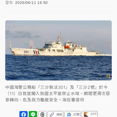
發布
2026/06/11 16:50
中颱白海豚進逼！台北喜來登圍籬傾倒砸傷人 民權西
路鷹架倒塌壓2車
有片｜
白海豚暴風圈逼近！新北淡水赫見龍捲風 榕樹
連根拔起
中颱白海豚風雨來了！中部以北防豪雨 今晚、明天影
響最劇烈
白海豚逼近！北市水門只出不進 未移置車輛最高罰
4800＋拖吊費
中國海警公務船「三沙執法301」及「三沙2號」於今
（11）日首度闖入我國太平島禁止水域，期間更兩次惡
意轉向、危及我方艦艇安全。海巡署提供
APP
連結
訂閱