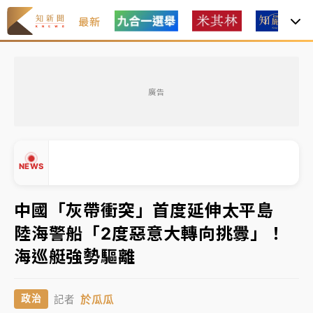
最新
油價持續凍漲！ 中油宣布下周一汽柴油價格維持不變
廣告
中颱白海豚進逼！台北喜來登圍籬傾倒砸傷人 民權西
路鷹架倒塌壓2車
有片｜
白海豚暴風圈逼近！新北淡水赫見龍捲風 榕樹
NEWS
連根拔起
中颱白海豚風雨來了！中部以北防豪雨 今晚、明天影
中國「灰帶衝突」首度延伸太平島
響最劇烈
陸海警船「2度惡意大轉向挑釁」！
▲
白海豚逼近！北市水門只出不進 未移置車輛最高罰
海巡艇強勢驅離
▼
4800＋拖吊費
於瓜瓜
政治
記者
油價持續凍漲！ 中油宣布下周一汽柴油價格維持不變