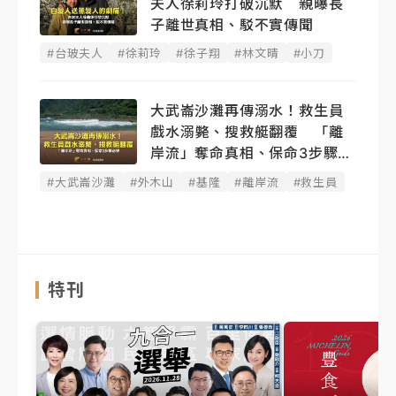
夫人徐莉玲打破沉默 親曝長
子離世真相、駁不實傳聞
#台玻夫人
#徐莉玲
#徐子翔
#林文晴
#小刀
大武崙沙灘再傳溺水！救生員
戲水溺斃、搜救艇翻覆 「離
岸流」奪命真相、保命3步驟必
學
#大武崙沙灘
#外木山
#基隆
#離岸流
#救生員
特刊