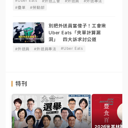
#Uber Eats
#外送工會
#外送員
#外送專法
#疊單
#勞動部
別把外送員當傻子！工會揪
Uber Eats「夾單計算漏
洞」 四大訴求討公道
#Uber Eats
#外送員
#外送員專法
特刊
2026米其林專