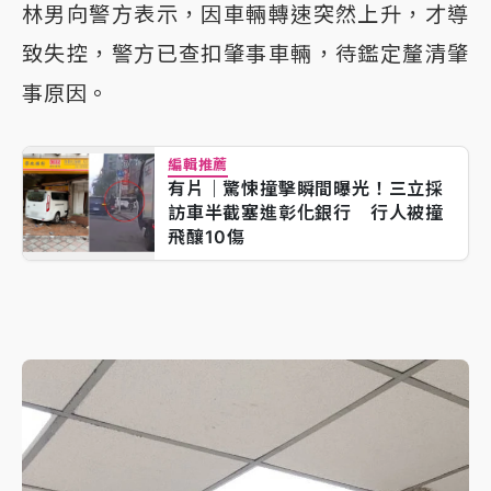
林男向警方表示，因車輛轉速突然上升，才導
致失控，警方已查扣肇事車輛，待鑑定釐清肇
事原因。
編輯推薦
有片｜驚悚撞擊瞬間曝光！三立採
訪車半截塞進彰化銀行 行人被撞
飛釀10傷