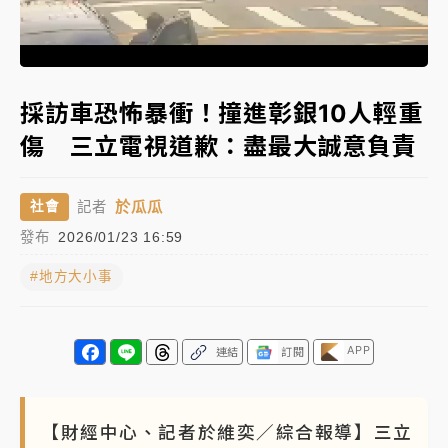
女律師陳昱瑄詐慈濟10億！黃金158kg遭查扣畫面曝光
Loaded
:
Unmute
100.00%
暑假過三周才推「E宿新北打卡趣」！抽獎程序複雜 觀
採訪車恐怖暴衝！撞進彰銀10人輕重
旅局回應了
傷 三立電視道歉：盡最大誠意負責
中信慈善基金會想增加董事人數！辜仲諒向法院聲請遭
駁 理由曝光
於瓜瓜
社會
記者
故宮《龍藏經》特展第2檔！今線上預約開賣一度塞車
發布
2026/01/23 16:59
周六起展出延長至晚上7時
#地方大小事
台東農業處長涉圖利渡假村！東檢抗告成功 今重開羈
押庭
父親節泡湯了！中颱白海豚雨彈轟3天 「紅到發紫」降
APP
連結
訂閱
雨熱區曝
【財經中心、記者於維奕／綜合報導】三立