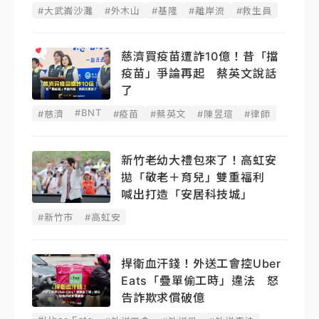
學
#大武崙沙灘
#外木山
#基隆
#離岸流
#救生員
慈濟買疫苗遭詐10億！昔「擋
疫苗」爭論再起 蔡英文說話
了
#BNT
#慈濟
#疫苗
#蔡英文
#陳昱瑄
#律師
新竹老幼大禮包來了！高虹安
拋「敬老＋育兒」雙重福利
喊出打造「安居科技城」
#新竹市
#高虹安
捍衛血汗錢！外送工會控Uber
Eats「疊單偷工時」違法 怒
告詐欺求償破億