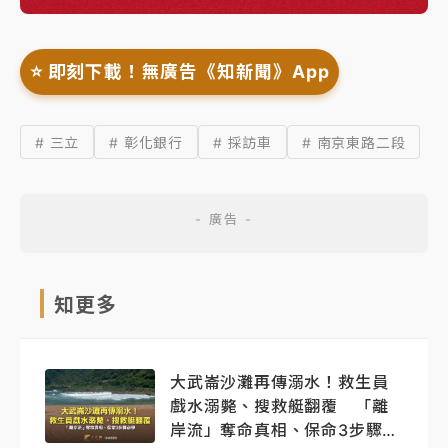
⭐️ 即刻下載！無廣告《知新聞》App
# 三立
# 彰化銀行
# 採訪車
# 南京東路二段
知更多
大武崙沙灘再傳溺水！救生員
戲水溺斃、搜救艇翻覆 「離
岸流」奪命真相、保命3步驟必