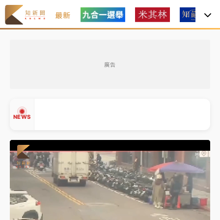
最新
女律師陳昱瑄詐慈濟10億！黃金158kg遭查扣畫面曝光
廣告
暑假過三周才推「E宿新北打卡趣」！抽獎程序複雜 觀
旅局回應了
中信慈善基金會想增加董事人數！辜仲諒向法院聲請遭
NEWS
駁 理由曝光
故宮《龍藏經》特展第2檔！今線上預約開賣一度塞車
周六起展出延長至晚上7時
台東農業處長涉圖利渡假村！東檢抗告成功 今重開羈
▲
押庭
▼
父親節泡湯了！中颱白海豚雨彈轟3天 「紅到發紫」降
雨熱區曝