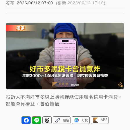
發布
2026/06/12 07:00
(更新 2026/06/12 17:16)
NBA｜
傳奇名帥驚傳離世！曾以「瘋狂籃球」震撼聯
盟 兩大愛徒向他致
中租控股7月營收創今年新高 前7月獲利成長6%
獨家｜
和欣客運總裁逝世！少東涉洗錢遭收押 戴手銬
腳鐐提前奔靈堂畫面曝
處置制度大變革！ 證交所今起縮短股票「關禁閉」天
數與撮合時間
才續任就飛美國大學面試 清大校長高為元致歉：機會
到來時引起我的好奇
投訴人不滿好市多線上購物僅能使用聯名信用卡消費，
白海豚颱風解除海警 西南風來了！4縣市大雨特報、各
影響會員權益。曾伯愷攝
地午後雷雨
APP
分析｜
7月營收甫首破單月9000億元下半年續旺指
連結
訂閱
標？ 鴻海本週法說法人關注的四大重點