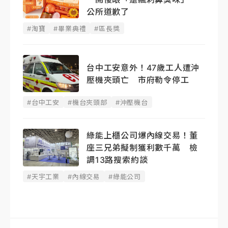
公所道歉了
#淘寶
#畢業典禮
#區長獎
台中工安意外！47歲工人遭沖
壓機夾頭亡 市府勒令停工
#台中工安
#機台夾頭部
#沖壓機台
綠能上櫃公司爆內線交易！董
座三兄弟擬制獲利數千萬 檢
調13路搜索約談
#天宇工業
#內線交易
#綠能公司