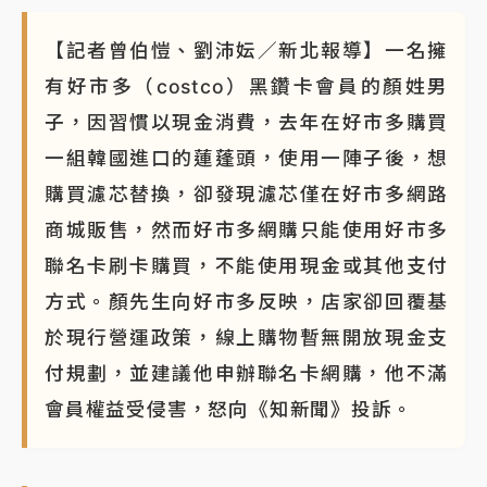
NBA｜
傳奇名帥驚傳離世！曾以「瘋狂籃球」震撼聯
【記者曾伯愷、劉沛妘／新北報導】一名擁
盟 兩大愛徒向他致
有好市多（costco）黑鑽卡會員的顏姓男
子，因習慣以現金消費，去年在好市多購買
一組韓國進口的蓮蓬頭，使用一陣子後，想
購買濾芯替換，卻發現濾芯僅在好市多網路
商城販售，然而好市多網購只能使用好市多
聯名卡刷卡購買，不能使用現金或其他支付
方式。顏先生向好市多反映，店家卻回覆基
於現行營運政策，線上購物暫無開放現金支
付規劃，並建議他申辦聯名卡網購，他不滿
會員權益受侵害，怒向《知新聞》投訴。