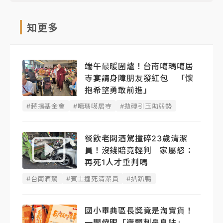
知更多
端午最暖圍爐！台南噶瑪噶居
寺宴請身障朋友發紅包 「懷
抱希望勇敢前進」
#蔣揚基金會
#噶瑪噶居寺
#拋磚引玉助弱勢
餐飲老闆酒駕撞碎23歲清潔
員！沒錢賠竟輕判 家屬怒：
再死1人才重判嗎
#台南酒駕
#賓士撞死清潔員
#扒趴鴨
國小畢典區長獎竟是淘寶貨！
一開傻眼「還飄刺鼻臭味」