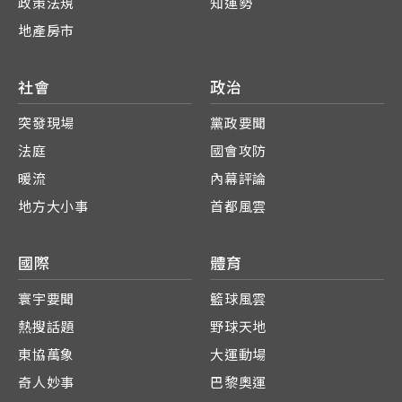
政策法規
知運勢
地產房市
社會
政治
突發現場
黨政要聞
法庭
國會攻防
暖流
內幕評論
地方大小事
首都風雲
國際
體育
寰宇要聞
籃球風雲
熱搜話題
野球天地
東協萬象
大運動場
奇人妙事
巴黎奧運