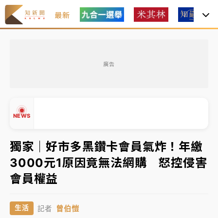
最新
中租控股7月營收創今年新高 前7月獲利成長6%
廣告
獨家｜
和欣客運總裁逝世！少東涉洗錢遭收押 戴手銬
腳鐐提前奔靈堂畫面曝
處置制度大變革！ 證交所今起縮短股票「關禁閉」天
NEWS
數與撮合時間
才續任就飛美國大學面試 清大校長高為元致歉：機會
獨家｜好市多黑鑽卡會員氣炸！年繳
到來時引起我的好奇
3000元1原因竟無法網購 怒控侵害
白海豚颱風解除海警 西南風來了！4縣市大雨特報、各
▲
會員權益
地午後雷雨
▼
分析｜
7月營收甫首破單月9000億元下半年續旺指
曾伯愷
生活
記者
標？ 鴻海本週法說法人關注的四大重點