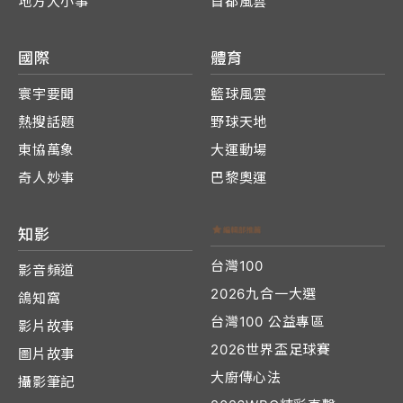
地方大小事
首都風雲
國際
體育
寰宇要聞
籃球風雲
熱搜話題
野球天地
東協萬象
大運動場
奇人妙事
巴黎奧運
知影
台灣100
影音頻道
2026九合一大選
鴿知窩
台灣100 公益專區
影片故事
2026世界盃足球賽
圖片故事
大廚傳心法
攝影筆記