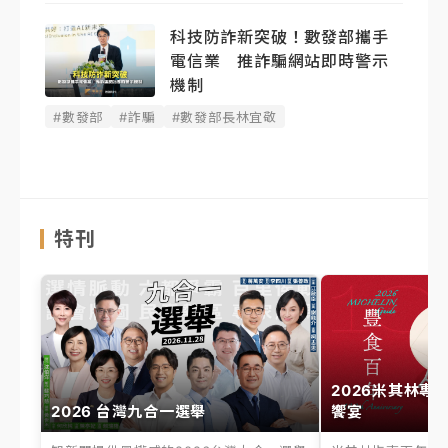
科技防詐新突破！數發部攜手
電信業 推詐騙網站即時警示
機制
#數發部
#詐騙
#數發部長林宜敬
特刊
2026米其林專
2026 台灣九合一選舉
饗宴