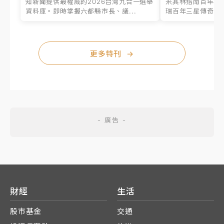
知新聞提供最權威的2026台灣九合一選舉
米其林指南百年之
資料庫。即時掌握六都縣市長、議...
瑞百年三星傳奇、台
更多特刊
→
財經
生活
股市基金
交通