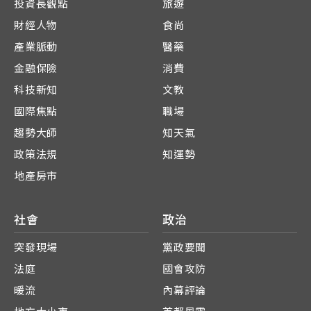
投資長觀點
旅遊
財經人物
食尚
產業脈動
醫藥
金融保險
消費
科技新知
文教
國際焦點
職場
趨勢大師
知天氣
政策法規
知運勢
地產房市
社會
政治
突發現場
黨政要聞
法庭
國會攻防
暖流
內幕評論