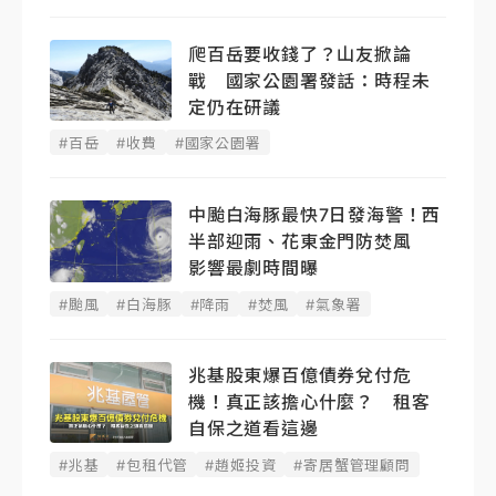
爬百岳要收錢了？山友掀論
戰 國家公園署發話：時程未
定仍在研議
#百岳
#收費
#國家公園署
中颱白海豚最快7日發海警！西
半部迎雨、花東金門防焚風
影響最劇時間曝
#颱風
#白海豚
#降雨
#焚風
#氣象署
兆基股東爆百億債券兌付危
機！真正該擔心什麼？ 租客
自保之道看這邊
#兆基
#包租代管
#趙姬投資
#寄居蟹管理顧問