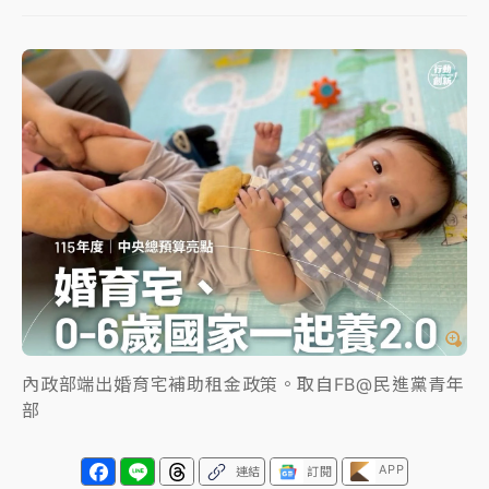
女律師陳昱瑄詐慈濟10億！黃金158kg遭查扣畫面曝光
暑假過三周才推「E宿新北打卡趣」！抽獎程序複雜 觀
旅局回應了
中信慈善基金會想增加董事人數！辜仲諒向法院聲請遭
駁 理由曝光
故宮《龍藏經》特展第2檔！今線上預約開賣一度塞車
周六起展出延長至晚上7時
台東農業處長涉圖利渡假村！東檢抗告成功 今重開羈
押庭
內政部端出婚育宅補助租金政策。取自FB@民進黨青年
父親節泡湯了！中颱白海豚雨彈轟3天 「紅到發紫」降
部
雨熱區曝
APP
連結
訂閱