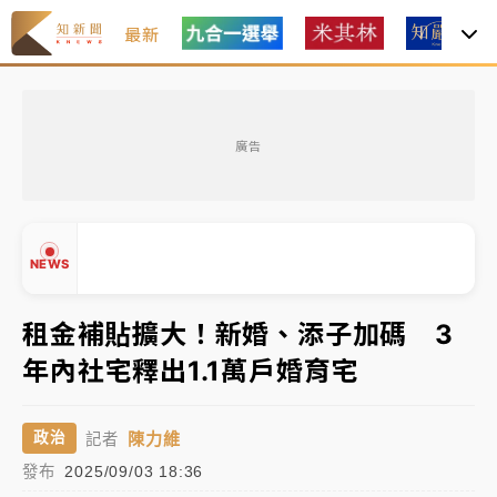
最新
女律師陳昱瑄詐慈濟10億！黃金158kg遭查扣畫面曝光
廣告
暑假過三周才推「E宿新北打卡趣」！抽獎程序複雜 觀
旅局回應了
中信慈善基金會想增加董事人數！辜仲諒向法院聲請遭
NEWS
駁 理由曝光
故宮《龍藏經》特展第2檔！今線上預約開賣一度塞車
租金補貼擴大！新婚、添子加碼 3
周六起展出延長至晚上7時
年內社宅釋出1.1萬戶婚育宅
▲
台東農業處長涉圖利渡假村！東檢抗告成功 今重開羈
▼
押庭
陳力維
政治
記者
父親節泡湯了！中颱白海豚雨彈轟3天 「紅到發紫」降
發布
2025/09/03 18:36
雨熱區曝