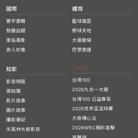
國際
體育
寰宇要聞
籃球風雲
熱搜話題
野球天地
東協萬象
大運動場
奇人妙事
巴黎奧運
知影
台灣100
影音頻道
2026九合一大選
鴿知窩
台灣100 公益專區
影片故事
2026世界盃足球賽
圖片故事
大廚傳心法
攝影筆記
2026WBC精彩直擊
米其林大廚影音
良醫說