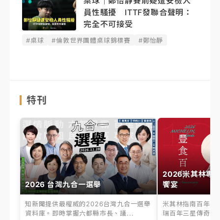
桌球｜鄭怡靜賽前疑遭安檢人
員性騷擾 ITTF發聯合聲明：
完全不可接受
#桌球
#倫敦世界團體桌球錦標賽
#鄭怡靜
特刊
2026米其林專
2026 台灣九合一選舉
饗宴
知新聞提供最權威的2026台灣九合一選舉
米其林指南百年之
資料庫。即時掌握六都縣市長、議...
瑞百年三星傳奇、台