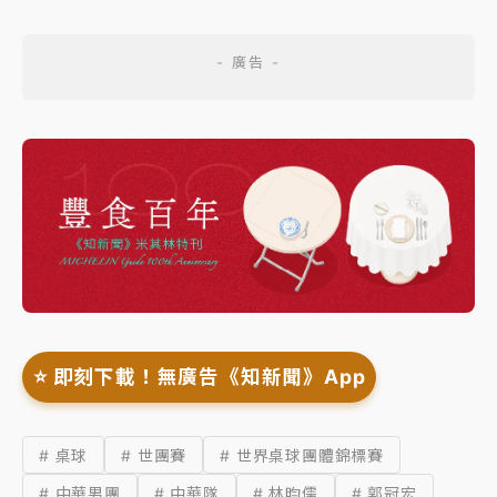
⭐️ 即刻下載！無廣告《知新聞》App
# 桌球
# 世團賽
# 世界桌球團體錦標賽
# 中華男團
# 中華隊
# 林昀儒
# 郭冠宏