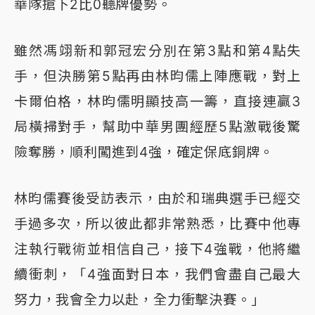
華隊搶下2比0聽牌優勢。
雖然馮翊新和郭冠宏分別在第3點和第4點失
手，但決勝第5點再由林昀儒上陣應戰，對上
卡爾伯格，林昀儒明顯技高一籌，直接連贏3
局橫掃對手，幫助中華男團經歷5點激戰後驚
險奪勝，順利闖進到4強，確定保底銅牌。
林昀儒賽後受訪表示，由於和瑞典選手已經交
手過多次，所以彼此都非常熟悉，比賽中他專
注執行戰術並相信自己，接下4強戰，他將繼
續衝刺，「4強面對日本，我們會盡自己最大
努力，我會全力以赴，全力衝擊決賽。」