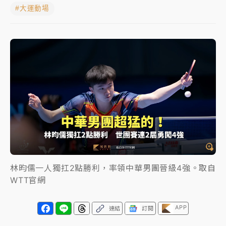
#大運動場
父親節玩樂園！六福村今明2天「爸爸免費」 遠雄海洋
買1送1
中颱白海豚環流掠北海！今明防劇烈降雨 東部高溫飆
38度
周末精選｜
慈濟遭詐10億完整始末曝！律師掮客大玩兩
面手法 郭台銘、蔡英文成關鍵
本周爆款短影音｜
柯文哲帶電子手鐶拄拐杖現身／周玉
蔻蔡玉真開撕爆料
周末精選｜
跨境網購族注意！EZ Way若改由政府委
任 預算難關如何解？
林昀儒一人獨扛2點勝利，率領中華男團晉級4強。取自
蔣萬安的建中同學！47歲法律學霸戰桃園 公開上任首
WTT官網
要3件事
APP
連結
訂閱