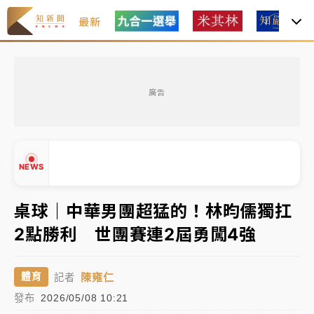
最新
父親節玩樂園！六福村今明2天「爸爸免費」 遠雄海洋
買1送1
廣告
中颱白海豚環流掠北海！今明防劇烈降雨 東部高溫飆
38度
周末精選｜
慈濟遭詐10億完整始末曝！律師掮客大玩兩
NEWS
面手法 郭台銘、蔡英文成關鍵
本周爆款短影音｜
柯文哲帶電子手鐶拄拐杖現身／周玉
桌球｜中華男團超猛的！林昀儒獨扛
蔻蔡玉真開撕爆料
2點勝利 世團賽連2屆勇闖4強
周末精選｜
跨境網購族注意！EZ Way若改由政府委
▲
任 預算難關如何解？
▼
陳雍仁
體育
記者
蔣萬安的建中同學！47歲法律學霸戰桃園 公開上任首
發布
2026/05/08 10:21
要3件事