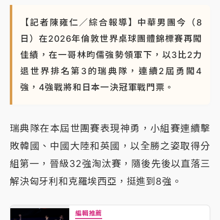
【記者陳雍仁／綜合報導】中華男團今（8
日）在2026年倫敦世界桌球團體錦標賽再闖
佳績，在一哥林昀儒強勢領軍下，以3比2力
退世界排名第3的瑞典隊，連續2屆勇闖4
強，4強戰將和日本一決冠軍戰門票。
瑞典隊在本屆世團賽表現神勇，小組賽連續擊
敗韓國、中國大陸和英國，以全勝之姿取得分
組第一，晉級32強淘汰賽，隨後先後以直落三
解決匈牙利和克羅埃西亞，挺進到8強。
編輯推薦