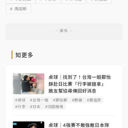
# 馮翊新
知更多
桌球｜找到了！台灣一姐鄭怡
靜赴日比賽「行李被錯拿」
脆友幫協尋傳回好消息
#桌球
#台灣一姐
#鄭怡靜
#教練
#鄭佳奇
#行李
#日本
#羽田機場
桌球｜4強賽不敵強敵日本隊