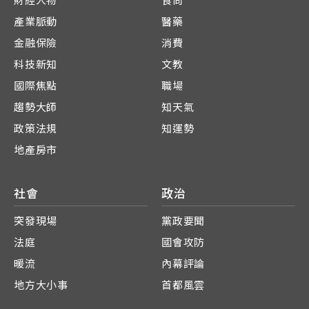
財經人物
食尚
產業脈動
醫藥
金融保險
消費
科技新知
文教
國際焦點
職場
趨勢大師
知天氣
政策法規
知運勢
地產房市
社會
政治
突發現場
黨政要聞
法庭
國會攻防
暖流
內幕評論
地方大小事
首都風雲