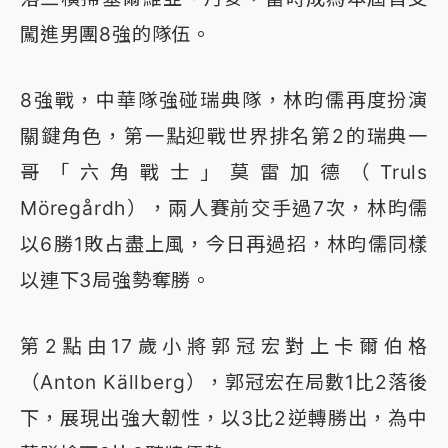
闖進男團8強的隊伍。
8強戰，中華隊強碰瑞典隊，林昀儒再度扮演
關鍵角色，第一點迎戰世界排名第2的瑞典一
哥「六角戰士」莫雷加德（Truls
Möregårdh），兩人賽前交手過7次，林昀儒
以6勝1敗占盡上風，今日再過招，林昀儒同樣
以連下3局強勢奪勝。
第2點由17歲小將郭冠宏對上卡爾伯格
（Anton Källberg），郭冠宏在局數1比2落後
下，展現出強大韌性，以3比2逆轉勝出，為中