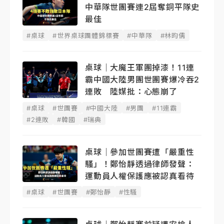
中華隊世團賽連2屆奪銅平隊史
最佳
#桌球
#世界桌球團體錦標賽
#中華隊
#林昀儒
桌球｜大魔王軍團掉漆！11連
霸中國大陸男團世團賽爆冷吞2
連敗 陸媒批：心態崩了
#桌球
#世團賽
#中國大陸
#男團
#11連霸
#2連敗
#韓國
#瑞典
桌球｜參加世團賽遭「嚴重性
騷」！鄭怡靜透過律師發聲：
運動員人權保護應被認真看待
#桌球
#世團賽
#鄭怡靜
#性騷