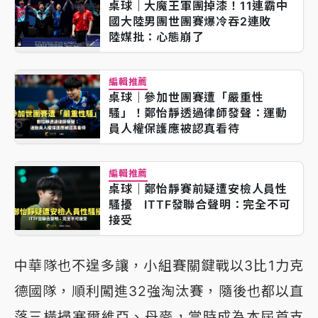
桌球｜大魔王軍團掉漆！11連霸中
國大陸男團世團賽爆冷吞2連敗
陸媒批：心態崩了
編輯推薦
桌球｜參加世團賽遭「嚴重性
騷」！鄭怡靜透過律師發聲：運動
員人權保護應被認真看待
編輯推薦
桌球｜鄭怡靜賽前疑遭安檢人員性
騷擾 ITTF發聯合聲明：完全不可
接受
中華隊也不遑多讓，小組賽關鍵戰以3比1力克
德國隊，順利闖進32強淘汰賽，隨後也都以直
落三橫掃塞爾維亞、丹麥，當時成為本屆首支