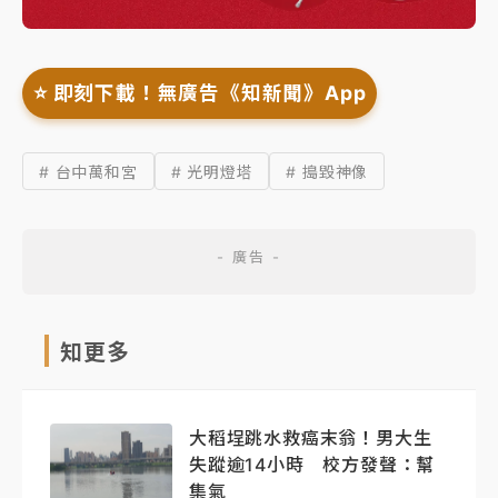
⭐️ 即刻下載！無廣告《知新聞》App
# 台中萬和宮
# 光明燈塔
# 搗毀神像
知更多
大稻埕跳水救癌末翁！男大生
失蹤逾14小時 校方發聲：幫
集氣