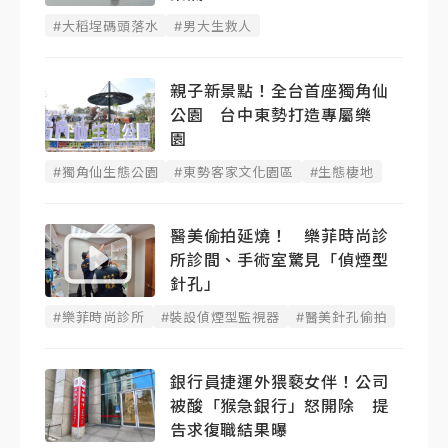
#大稻埕碼頭落水
#男大生救人
親子新景點！全台首座獨角仙
公園 台中東勢打造專屬樂
園
#獨角仙生態公園
#東勢客家文化園區
#生態棲地
醫美偷拍延燒！ 樂菲時尚診
所診間、手術室驚見「偵煙型
針孔」
#樂菲時尚診所
#裝設偵煙型監視器
#醫美針孔偷拍
銀行員捷運外猥褻女伴！公司
被酸「猴急銀行」怒開除 提
告求復職結果曝