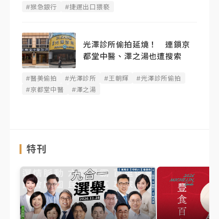
#猴急銀行
#捷運出口猥褻
光澤診所偷拍延燒！ 連鎖京
都堂中醫、澤之湯也遭搜索
#醫美偷拍
#光澤診所
#王朝輝
#光澤診所偷拍
#京都堂中醫
#澤之湯
特刊