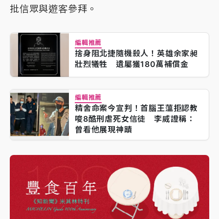
批信眾與遊客參拜。
編輯推薦
捨身阻北捷隨機殺人！英雄余家昶
壯烈犧牲 遺屬獲180萬補償金
編輯推薦
精舍命案今宣判！首腦王薀拒認教
唆8酷刑虐死女信徒 李威證稱：
曾看他展現神蹟