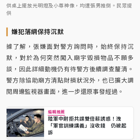
供桌上擺放光明燈及小尊神像，均遭張男推倒。民眾提
供
嫌犯落網保持沉默
據了解，張嫌面對警方詢問時，始終保持沉
默，對於為何突然闖入廟宇毀損物品不願多
談，因此詳細動機仍有待警方後續調查釐清。
警方除協助廟方清點財損狀況外，也已擴大調
閱周邊監視器畫面，進一步還原事發經過。
編輯推薦
陸軍中尉拒共諜雙倍薪誘惑！洩
「軍官訓練講義」沒收錢 仍被起
訴