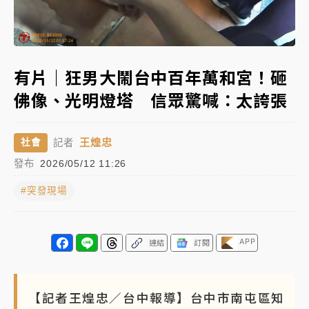
女律師陳昱瑄詐慈濟10億！黃金158kg遭查扣畫面曝光
Loaded
:
Unmute
100.00%
暑假過三周才推「E宿新北打卡趣」！抽獎程序複雜 觀
有片｜狂男大鬧台中百年萬和宮！砸
旅局回應了
佛像、光明燈塔 信眾驚喊：太誇張
中信慈善基金會想增加董事人數！辜仲諒向法院聲請遭
駁 理由曝光
王煌忠
社會
記者
故宮《龍藏經》特展第2檔！今線上預約開賣一度塞車
發布
2026/05/12 11:26
周六起展出延長至晚上7時
#突發現場
台東農業處長涉圖利渡假村！東檢抗告成功 今重開羈
押庭
父親節泡湯了！中颱白海豚雨彈轟3天 「紅到發紫」降
APP
連結
訂閱
雨熱區曝
【記者王煌忠／台中報導】台中市南屯區知