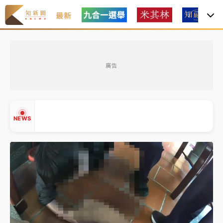
最新
女律師陳昱瑄詐慈濟10億！黃金158kg遭查扣畫面曝光
廣告
暑假過三周才推「E宿新北打卡趣」！抽獎程序複雜 觀
旅局回應了
中信慈善基金會想增加董事人數！辜仲諒向法院聲請遭
NEWS
駁 理由曝光
故宮《龍藏經》特展第2檔！今線上預約開賣一度塞車
周六起展出延長至晚上7時
台東農業處長涉圖利渡假村！東檢抗告成功 今重開羈
▲
押庭
▼
父親節泡湯了！中颱白海豚雨彈轟3天 「紅到發紫」降
雨熱區曝