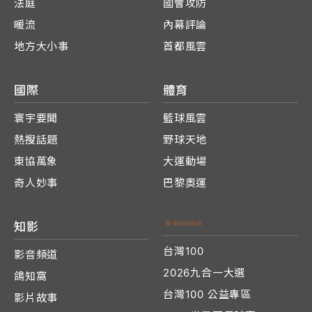
法庭
國會攻防
暖流
內幕評論
地方大小事
首都風雲
國際
體育
寰宇要聞
籃球風雲
熱搜話題
野球天地
東協萬象
大運動場
奇人妙事
巴黎奧運
知影
台灣100
影音頻道
2026九合一大選
鴿知窩
台灣100 公益專區
影片故事