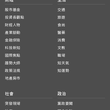
財經
生活
股市基金
交通
投資長觀點
旅遊
財經人物
食尚
產業脈動
醫藥
金融保險
消費
科技新知
文教
國際焦點
職場
趨勢大師
知天氣
政策法規
知運勢
地產房市
社會
政治
突發現場
黨政要聞