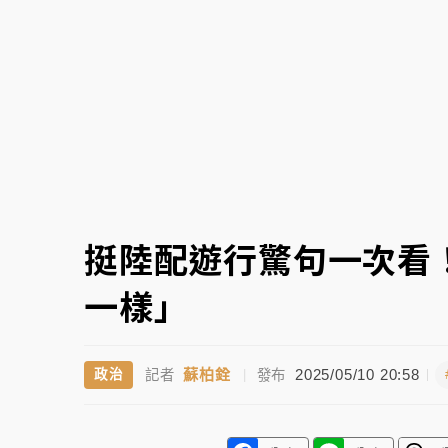
父親節泡湯了！中颱白海豚雨彈轟3天 「紅
挺陸配遊行驚句一次看
一樣」
蘇柏銓
2025/05/10 20:58
政治
記者
|
發布