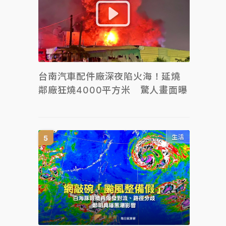
台南汽車配件廠深夜陷火海！延燒
鄰廠狂燒4000平方米 驚人畫面曝
生活