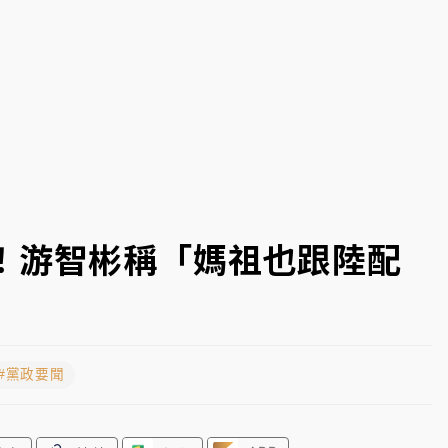
到發紫」降雨熱區曝
！游智彬稱「媽祖也跟陸配
#黨政要聞