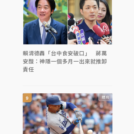
賴清德轟「台中食安破口」 蔣萬
安酸：神隱一個多月一出來就推卸
責任
體育