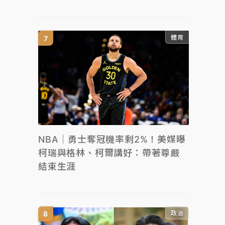
體育
NBA｜勇士奪冠機率剩2%！美媒曝
柯瑞與格林、柯爾講好：帶著尊嚴
結束生涯
政治