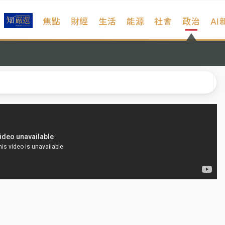
焦點
財經
生活
能源
社會
政治
AI
、低軌衛星及載板皆走弱
院聲請遭駁 理由曝光
一度塞車 周六起展出延長至晚上7時
今重開羈押庭
到發紫」降雨熱區曝
、低軌衛星及載板皆走弱
院聲請遭駁 理由曝光
一度塞車 周六起展出延長至晚上7時
今重開羈押庭