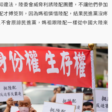
知違法，陸委會威脅利誘陸配團體，不讓他們參加
配才搏筊到，因為媽祖憐惜陸配，結果民進黨沒疼
祖不會原諒民進黨，媽祖跟陸配一樣從中國大陸來