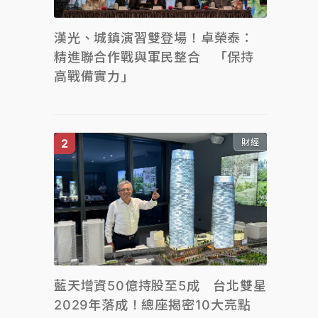
漢光、城鎮演習雙登場！卓榮泰：
精進聯合作戰與軍民整合 「保持
高戰備實力」
財經
藍天增資50億持股至5成 台北雙星
2029年落成！總座揭密10大亮點