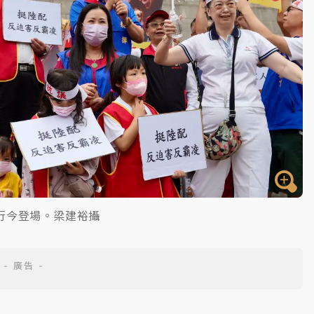
行今登場。梁建裕攝