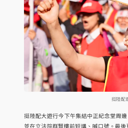
挺陸配
挺陸配大遊行今下午集結中正紀念堂周邊
並在立法院群賢樓前短講、喊口號。最後