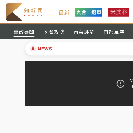
最新
台積電殺35元、台股跌近300點 被動元件
黨政要聞
國會攻防
內幕評論
首都風雲
中信慈善基金會想增加董事人數！辜仲諒向法
故宮《龍藏經》特展第2檔！今線上預約開賣
NEWS
台東農業處長涉圖利渡假村！東檢抗告成功 
▲
父親節泡湯了！中颱白海豚雨彈轟3天 「紅
▼
台積電殺35元、台股跌近300點 被動元件
中信慈善基金會想增加董事人數！辜仲諒向法
故宮《龍藏經》特展第2檔！今線上預約開賣
台東農業處長涉圖利渡假村！東檢抗告成功 