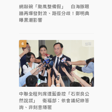
網敲碗「颱風整備假」 白海豚眼
牆再爆發對流、路徑分歧！鄭明典
曝黑潮影響
生活
中聯全程列席遭藍委控「石崇良公
然說謊」 衛福部：依會議紀錄答
詢、非刻意隱匿