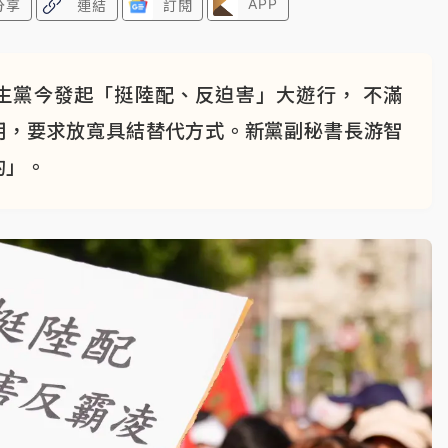
APP
分享
連結
訂閱
生黨今發起「挺陸配、反迫害」大遊行， 不滿
明，要求放寬具結替代方式。新黨副秘書長游智
的」。