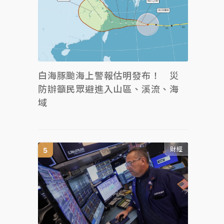
白海豚颱海上警報估明發布！ 災
防辦籲民眾避進入山區、溪流、海
域
財經