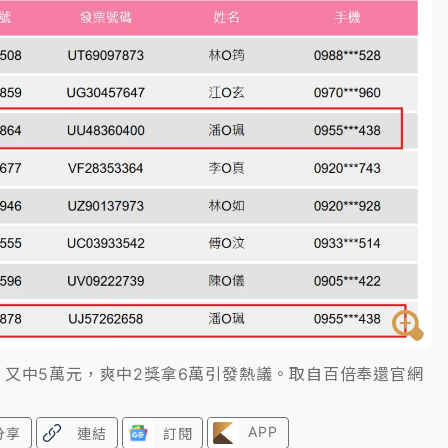
一度塞車 周六起展出延長至晚上7時
今重開羈押庭
到發紫」降雨熱區曝
」又中5萬元，爽中2獎拿6萬引發熱議。取自百倍奉還官網
APP
分享
連結
訂閱