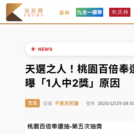
最新
女律師陳昱瑄詐慈濟10億！黃金158kg遭查
暑假過三周才推「E宿新北打卡趣」！抽獎程
中信慈善基金會想增加董事人數！辜仲諒向法
NEWS
故宮《龍藏經》特展第2檔！今線上預約開賣
天選之人！桃園百倍奉
▲
台東農業處長涉圖利渡假村！東檢抗告成功 
▼
曝「1人中2獎」原因
父親節泡湯了！中颱白海豚雨彈轟3天 「紅
不是芙莉蓮
2025/12/29 08:5
生活
記者
|
發布
女律師陳昱瑄詐慈濟10億！黃金158kg遭查
暑假過三周才推「E宿新北打卡趣」！抽獎程
中信慈善基金會想增加董事人數！辜仲諒向法