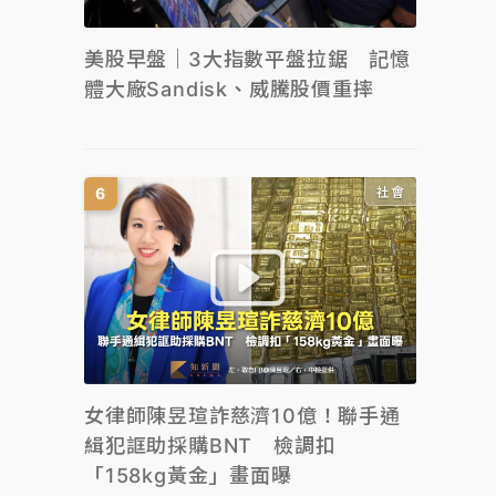
美股早盤｜3大指數平盤拉鋸 記憶
體大廠Sandisk、威騰股價重摔
社會
女律師陳昱瑄詐慈濟10億！聯手通
緝犯誆助採購BNT 檢調扣
「158kg黃金」畫面曝