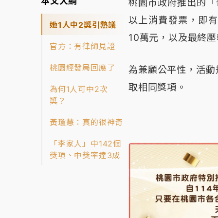
本文大綱
桃園市政府推出的「
以上消費發票，即有
她1人中2獎引熱議
10萬元，以及最終壓
官方：有律師見證
桃園經發局回應了
為兼顧公平性，活動
取相同獎項。
為何1人可中2次
獎？
黃瓊慧：真的很神奇
「李家人」中142個
獎項、中獎率達3成