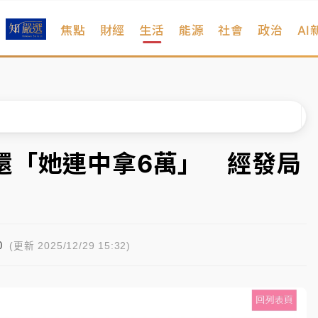
焦點
財經
生活
能源
社會
政治
AI
扣畫面曝光
序複雜 觀旅局回應了
院聲請遭駁 理由曝光
一度塞車 周六起展出延長至晚上7時
還「她連中拿6萬」 經發局
今重開羈押庭
到發紫」降雨熱區曝
0
扣畫面曝光
(更新 2025/12/29 15:32)
序複雜 觀旅局回應了
院聲請遭駁 理由曝光