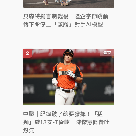
貝森特揚言制裁後 陸企字節跳動
傳下令停止「蒸餾」對手AI模型
體育
中職｜紀錄破了總要發揮！「猛
獅」敲13安打昏龍 陳傑憲開轟吐
怨氣