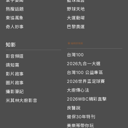
寰宇要聞
籃球風雲
熱搜話題
野球天地
東協萬象
大運動場
奇人妙事
巴黎奧運
知影
台灣100
影音頻道
2026九合一大選
鴿知窩
台灣100 公益專區
影片故事
2026世界盃足球賽
圖片故事
大廚傳心法
攝影筆記
2026WBC精彩直擊
米其林大廚影音
良醫說
健保30年特刊
美樂蒂帶你玩