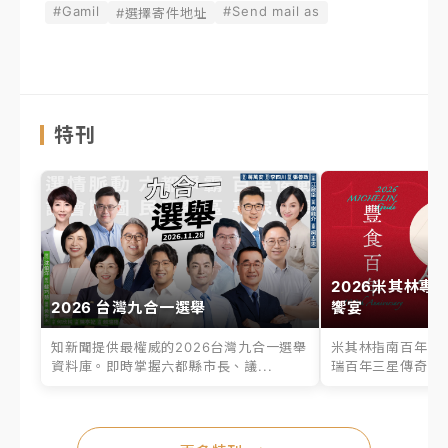
#Gamil
#Send mail as
#選擇寄件地址
特刊
2026米其林專
2026 台灣九合一選舉
饗宴
知新聞提供最權威的2026台灣九合一選舉
米其林指南百年之
資料庫。即時掌握六都縣市長、議...
瑞百年三星傳奇、台