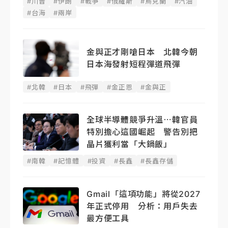
#川普
#伊朗
#戰爭
#俄羅斯
#烏克蘭
#汽油
#台海
#兩岸
金與正才剛嗆日本 北韓今朝
日本海發射短程彈道飛彈
#北韓
#日本
#飛彈
#金正恩
#金與正
全球半導體競爭升溫⋯韓官員
特別擔心這國崛起 警告別把
晶片獲利當「大鍋飯」
#南韓
#記憶體
#投資
#長鑫
#長鑫存儲
Gmail「這項功能」將從2027
年正式停用 分析：用戶失去
最方便工具