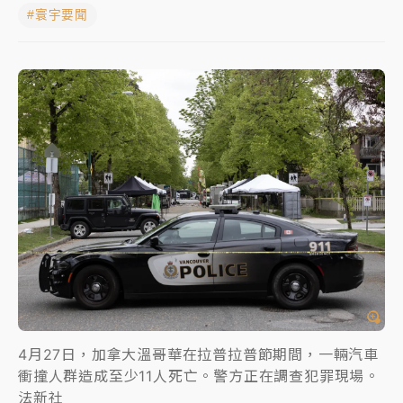
#寰宇要聞
女律師陳昱瑄詐慈濟10億！黃金158kg遭查扣畫面曝光
暑假過三周才推「E宿新北打卡趣」！抽獎程序複雜 觀
旅局回應了
中信慈善基金會想增加董事人數！辜仲諒向法院聲請遭
駁 理由曝光
故宮《龍藏經》特展第2檔！今線上預約開賣一度塞車
周六起展出延長至晚上7時
台東農業處長涉圖利渡假村！東檢抗告成功 今重開羈
押庭
父親節泡湯了！中颱白海豚雨彈轟3天 「紅到發紫」降
雨熱區曝
4月27日，加拿大溫哥華在拉普拉普節期間，一輛汽車
衝撞人群造成至少11人死亡。警方正在調查犯罪現場。
法新社