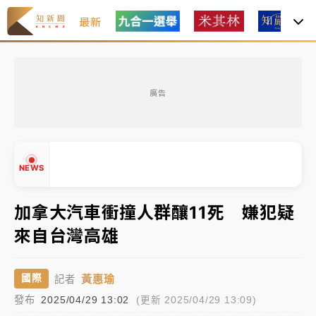
最新
女律師陳昱瑄詐慈濟10億！黃金158kg遭查扣畫面曝光
廣告
暑假過三周才推「E宿新北打卡趣」！抽獎程序複雜 觀
旅局回應了
中信慈善基金會想增加董事人數！辜仲諒向法院聲請遭
NEWS
駁 理由曝光
故宮《龍藏經》特展第2檔！今線上預約開賣一度塞車
加拿大汽車衝撞人群釀11死 嫌犯疑
周六起展出延長至晚上7時
來自台灣高雄
台東農業處長涉圖利渡假村！東檢抗告成功 今重開羈
▲
押庭
▼
黃惠瑜
國際
記者
父親節泡湯了！中颱白海豚雨彈轟3天 「紅到發紫」降
發布
2025/04/29 13:02
(更新 2025/04/29 13:09)
雨熱區曝