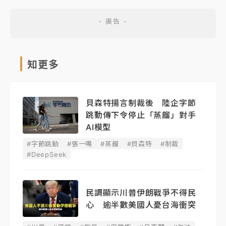
知更多
貝森特揚言制裁後 陸企字節
跳動傳下令停止「蒸餾」對手
AI模型
#字節跳動
#張一鳴
#蒸餾
#貝森特
#制裁
#DeepSeek
民調顯示川普伊朗戰爭不得民
心 逾半數美國人憂台海衝突