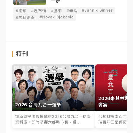
一步
#Jannik Sinner
#網球
#溫布頓
#溫網
#辛納
#Novak Djokovic
#喬科維奇
特刊
2026米其林專
2026 台灣九合一選舉
饗宴
知新聞提供最權威的2026台灣九合一選舉
米其林指南百年之
資料庫。即時掌握六都縣市長、議...
瑞百年三星傳奇、台