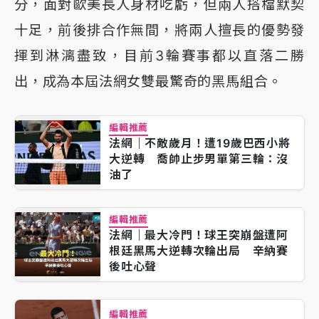
分，面對歐美長人身材吃虧，但兩人搭檔默契
十足，前後排合作無間，將兩人擅長的優勢發
揮到淋漓盡致，目前3輪賽事都以直落二勝
出，成為本屆法網女雙最驚奇的黑馬組合。
編輯推薦
法網｜不敵歲月！遭19歲巴西小將
大逆轉 喬帥止步男單第三輪：沒
油了
編輯推薦
法網｜最大冷門！球王突崩盤遭阿
根廷黑馬大逆轉次輪出局 辛納賽
後吐心聲
編輯推薦