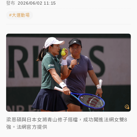
發布
2026/06/02 11:15
日職｜
林安可狀態正好卻因左膝疼痛下二軍 日媒感嘆
#大運動場
「好事多磨」
韓股最壞時期已過？大摩估去槓桿完成逾半 波動率降
至2個月低
「白海豚」雨炸新北！通報109件災情 侯友宜揭這類災
損最多
白海豚挾豪雨狂炸新北！時雨量破百毫米 水塔、雨棚
砸落毀車
梁恩碩與日本女將青山修子搭檔，成功闖進法網女雙8
強。法網官方提供