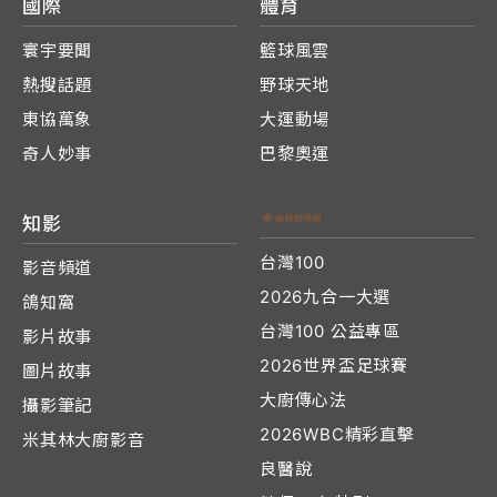
國際
體育
寰宇要聞
籃球風雲
熱搜話題
野球天地
東協萬象
大運動場
奇人妙事
巴黎奧運
知影
台灣100
影音頻道
2026九合一大選
鴿知窩
台灣100 公益專區
影片故事
2026世界盃足球賽
圖片故事
大廚傳心法
攝影筆記
2026WBC精彩直擊
米其林大廚影音
良醫說