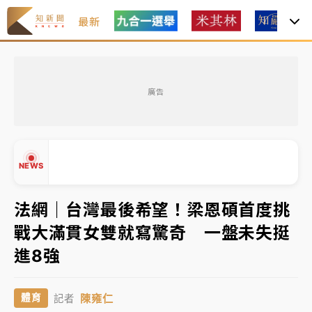
最新
金控第2季海外曝險破31兆創高 日本年增45%居冠
廣告
日職｜
林安可狀態正好卻因左膝疼痛下二軍 日媒感嘆
「好事多磨」
韓股最壞時期已過？大摩估去槓桿完成逾半 波動率降
NEWS
至2個月低
「白海豚」雨炸新北！通報109件災情 侯友宜揭這類災
法網｜台灣最後希望！梁恩碩首度挑
損最多
戰大滿貫女雙就寫驚奇 一盤未失挺
▲
白海豚挾豪雨狂炸新北！時雨量破百毫米 水塔、雨棚
進8強
▼
砸落毀車
陳雍仁
體育
記者
金控第2季海外曝險破31兆創高 日本年增45%居冠