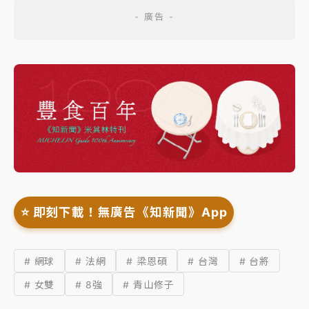
⭐️ 即刻下載！無廣告《知新聞》App
# 網球
# 法網
# 梁恩碩
# 台灣
# 台將
# 女雙
# 8強
# 青山修子