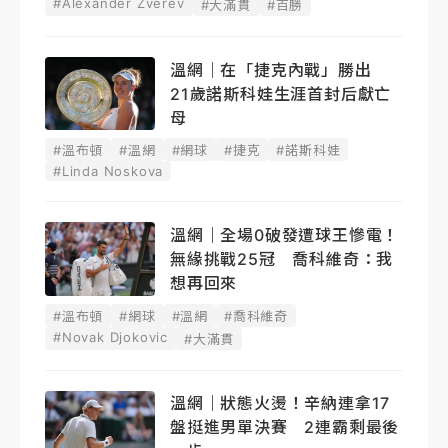
#Alexander Zverev
#大滿貫
#百勝
溫網｜在「捷克內戰」勝出
21歲諾斯科娃生涯首封后獻亡
母
#溫布頓
#溫網
#網球
#捷克
#諾斯科娃
#Linda Noskova
溫網｜全場0破發遭球王慘電！
無緣挑戰25冠 喬科維奇：我
想再回來
#溫布頓
#網球
#溫網
#喬科維奇
#Novak Djokovic
#大滿貫
溫網｜狀態火燙！辛納連拿17
盤挺進男單決賽 2連霸剩最後