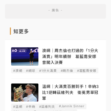
知更多
澳網｜周杰倫也打過的「1分大
滿貫」明年續辦 葛藍喬安娜
曾闖入決賽
#澳網
#網球
#1分大滿貫
#周杰倫
#葛藍喬安娜
溫網｜大滿貫百勝到手！辛納3
比1逆轉茲維列夫 衛冕男單冠
軍
#Jannik Sinner
#溫網
#辛納
#茲維列夫