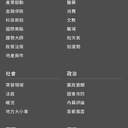
產業脈動
醫藥
金融保險
消費
科技新知
文教
國際焦點
職場
趨勢大師
知天氣
政策法規
知運勢
地產房市
社會
政治
突發現場
黨政要聞
法庭
國會攻防
暖流
內幕評論
地方大小事
首都風雲