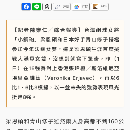
APP
連結
訂閱
【記者陳雍仁／綜合報導】台灣網球女將
「小鋼砲」梁恩碩和日本好手青山修子搭檔
參加今年法網女雙，這是梁恩碩生涯首度挑
戰大滿貫女雙，沒想到就寫下驚奇，昨（1
日）在16強賽對上香港張瑋桓／斯洛維尼亞
埃里亞維茲（Veronika Erjavec），再以6
比1、6比3橫掃，以一盤未失的強勢表現風光
挺進8強。
梁恩碩和青山修子雖然兩人身高都不到160公