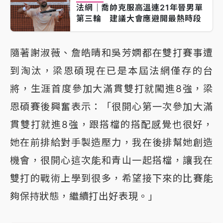
法網｜喬帥克服高溫連21年晉男單
第三輪 建議大會應避開最熱時段
隨著謝淑薇、詹皓晴和吳芳嫻都在雙打賽事遭
到淘汰，梁恩碩現在已是本屆法網僅存的台
將，生涯首度參加大滿貫雙打就闖進8強，梁
恩碩賽後興奮表示：「很開心第一次參加大滿
貫雙打就進8強，跟搭檔的搭配感覺也很好，
她在前排給對手製造壓力，我在後排幫她創造
機會，很開心這次能和青山一起搭檔，讓我在
雙打的戰術上學到很多，希望接下來的比賽能
夠保持狀態，繼續打出好表現。」