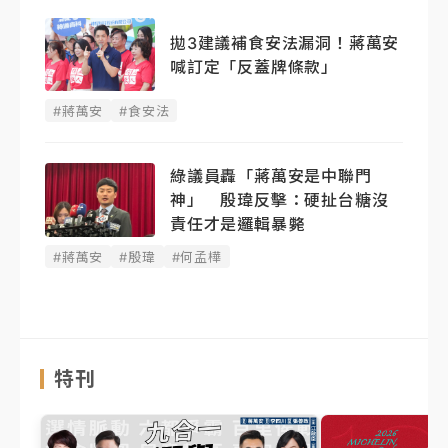
拋3建議補食安法漏洞！蔣萬安
喊訂定「反蓋牌條款」
#蔣萬安
#食安法
綠議員轟「蔣萬安是中聯門
神」 殷瑋反擊：硬扯台糖沒
責任才是邏輯暴斃
#蔣萬安
#殷瑋
#何孟樺
特刊