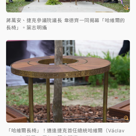
蔣萬安、捷克參議院議長 韋德齊一同揭幕「哈維爾的
長椅」。葉志明攝
「哈維爾長椅」！適逢捷克首任總統哈維爾（Václav