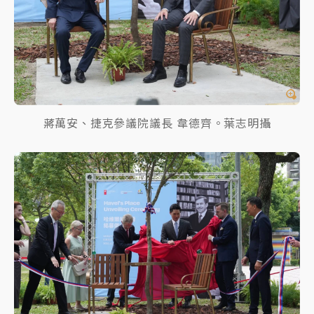
蔣萬安、捷克參議院議長 韋德齊。葉志明攝