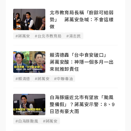
北市教育局長稱「廚餘可給弱
勢」 蔣萬安急喊：不會這樣
做
#蔣萬安
#台北市教育局
#湯志民
賴清德轟「台中食安破口」
蔣萬安酸：神隱一個多月一出
來就推卸責任
#賴清德
#蔣萬安
#中聯毒油
白海豚逼近北市有望放「颱風
整備假」？蔣萬安示警：8、9
日恐有豪大雨
#白海豚颱風
#蔣萬安