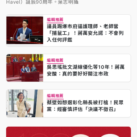
Havel）誕辰90周年。葉志明攝
編輯推薦
議員踢爆市府逼護理師、老師當
「捕鼠工」！蔣萬安允諾：不會列
入任何評鑑
編輯推薦
吳思瑤批文湖線優化等10年！蔣萬
安酸：真的要好好關注市政
編輯推薦
蔡壁如想選彰化縣長被打槍！民眾
黨：經審慎評估「決議不徵召」