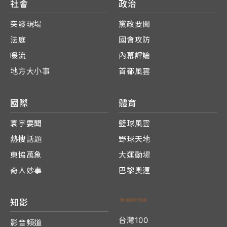
社會
政治
突發現場
黨政要聞
法庭
國會攻防
暖流
內幕評論
地方大小事
首都風雲
國際
體育
寰宇要聞
籃球風雲
熱搜話題
野球天地
東協萬象
大運動場
奇人妙事
巴黎奧運
知影
台灣100
影音頻道