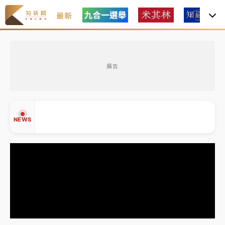
最新
女律師陳昱瑄詐慈濟10億！黃金158kg遭查扣畫面曝光
廣告
暑假過三周才推「E宿新北打卡趣」！抽獎程序複雜 觀
旅局回應了
中信慈善基金會想增加董事人數！辜仲諒向法院聲請遭
NEWS
駁 理由曝光
故宮《龍藏經》特展第2檔！今線上預約開賣一度塞車
周六起展出延長至晚上7時
台東農業處長涉圖利渡假村！東檢抗告成功 今重開羈
▲
押庭
▼
父親節泡湯了！中颱白海豚雨彈轟3天 「紅到發紫」降
雨熱區曝