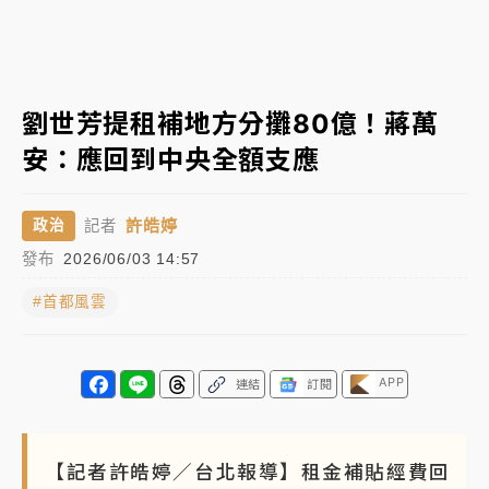
女律師陳昱瑄詐慈濟10億！黃金158kg遭查扣畫面曝光
暑假過三周才推「E宿新北打卡趣」！抽獎程序複雜 觀
劉世芳提租補地方分攤80億！蔣萬
旅局回應了
安：應回到中央全額支應
中信慈善基金會想增加董事人數！辜仲諒向法院聲請遭
駁 理由曝光
許皓婷
政治
記者
故宮《龍藏經》特展第2檔！今線上預約開賣一度塞車
發布
2026/06/03 14:57
周六起展出延長至晚上7時
#首都風雲
台東農業處長涉圖利渡假村！東檢抗告成功 今重開羈
押庭
父親節泡湯了！中颱白海豚雨彈轟3天 「紅到發紫」降
APP
連結
訂閱
雨熱區曝
【記者許皓婷／台北報導】租金補貼經費回