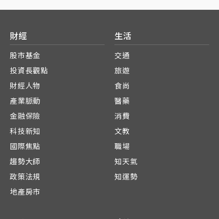
財經
生活
股市基金
交通
投資長觀點
旅遊
財經人物
食尚
產業脈動
醫藥
金融保險
消費
科技新知
文教
國際焦點
職場
趨勢大師
知天氣
政策法規
知運勢
地產房市